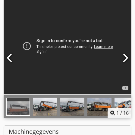
1
/
16
Machinegegevens