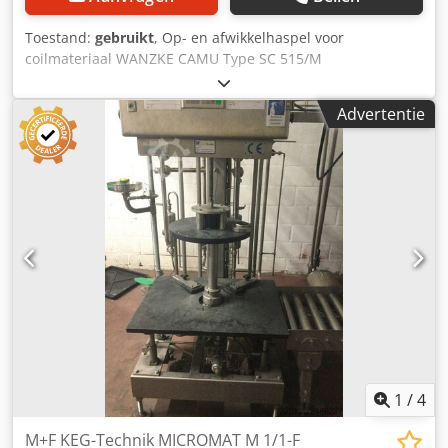
Toestand:
gebruikt
, Op- en afwikkelhaspel voor
coilmateriaal WANZKE CAMU Type SC 515/M
Fabrieksnummer: 8487 Bouwjaar: 2006 Coilgewicht: ca.
1.500 kg Coilbreedte: max. 600 mm Coil binnendiameter:
Advertentie
370 – 640 mm Coil buitendiameter: max. 1.800 mm
Haspelas diameter: 90 mm Midden haspelkrans tot
haspelvoet: 950 mm Toerental haspelkrans: 13 omw/min
Motortoerental: 920 omw/min Dedpfjwvv Rqex Agyokr
Overbrengingsverhouding: 1:70 Motorvermogen
haspelaandrijving: 1,1 kW Net aansluiting: 400 Volt, 50 Hz -
Mechanische spreiding van de haspelkrans met
handzwengel - Aandrijving via tandwielmotor met
wormtandwiel, direct op de haspelas - Tandwielmotor met
elektrische rem - Haspelas met mechanische
slipkoppeling, voorgespannen en instelbaar via
schotelveren - Haspelkrans zonder bandaanlooparmen -
Zonder elektrische besturing en zonder lusschakelaar
Benodigde ruimte (L x B x H): 1.300 x 800 x 1.230 mm
1
/
4
Gewicht: 380 kg Goede staat
M+F KEG-Technik MICROMAT M 1/1-F