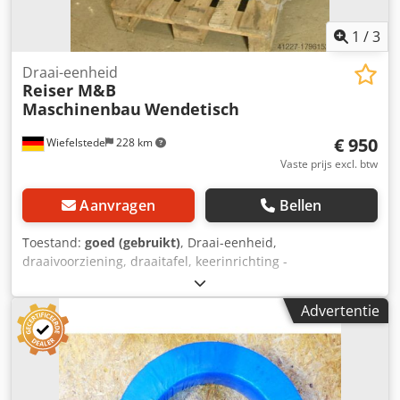
1
/
3
Draai-eenheid
Reiser M&B
Maschinenbau
Wendetisch
€ 950
Wiefelstede
228 km
Vaste prijs excl. btw
Aanvragen
Bellen
Toestand:
goed (gebruikt)
, Draai-eenheid,
draaivoorziening, draaitafel, keerinrichting -
Rollenbaanlengte: 850 mm -Rollen: Ø 80–120 mm -
Rollenafstand: 190 mm Dodpsb A Ib Esfx Agyokr -
Advertentie
Rollenbreedte: 220 mm