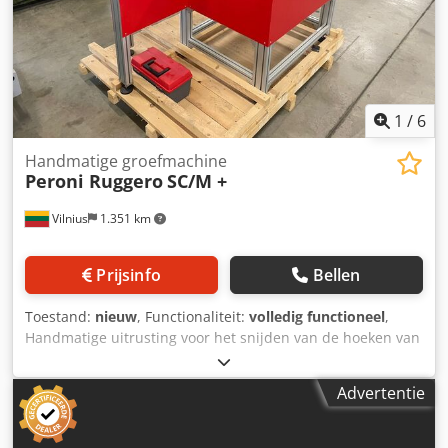
1
/
6
Handmatige groefmachine
Peroni Ruggero
SC/M +
Vilnius
1.351 km
Prijsinfo
Bellen
Toestand:
nieuw
, Functionaliteit:
volledig functioneel
,
Handmatige uitrusting voor het snijden van de hoeken van
doosuitslagen en het maken van V- en U-vormige groeven.
Ideaal voor mock-up monsters en kleine series.
Advertentie
Hoekmaten: max. 150 x 150 mm Kartonnenmaten: max.
700 x 700 mm (doos) max. 1000 x 700 mm (kartondeksel)
Karton dikte: min. 1 mm – max. 4 mm Gereedschap: Nr.1