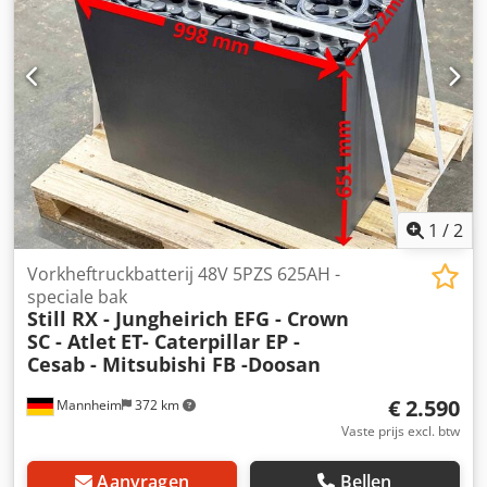
gemonteerd op een stevige montageplaat. Technische
gegevens: Fabrikant: Rietschle Model: VFT 40 (111)
Bouwjaar: 1996 Land van herkomst: Duitsland Type:
vacuümpomp Capaciteit: 40 m³/u (50 Hz) 48 m³/u (60 Hz)
Maximaal vacuüm (einddruk): 150 mbar (abs) Dkedpfx
Aoziw N Ssgyer Motorvermogen: 1,5 kW (50 Hz) / 1,8 kW (60
Hz) Toerental: 1420 tpm (50 Hz) 1680 tpm (60 Hz) Voeding:
3×400 V Beschermingsklasse motor: IP54 Serienummer:
1749048 Staat: Gebruikt. Visuele staat conform foto's.
Robuuste constructie, direct inzetbaar.
1
/
2
Vorkheftruckbatterij 48V 5PZS 625AH -
speciale bak
Still RX - Jungheirich EFG - Crown
SC - Atlet
ET- Caterpillar EP -
Cesab - Mitsubishi FB -Doosan
€ 2.590
Mannheim
372 km
Vaste prijs excl. btw
Aanvragen
Bellen