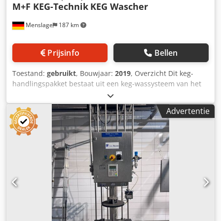
M+F KEG-Technik
KEG Wascher
Menslage
187 km
Prijsinfo
Bellen
Toestand:
gebruikt
, Bouwjaar:
2019
, Overzicht Dit keg-
handlingspakket bestaat uit een keg-wassysteem van het
type M+F Keg Technik Monomat + RMT, een keg-
afvulinstallatie en een groot aantal roestvrijstalen kegs in
Advertentie
verschillende maten, aangevuld met tapkranen. Het
systeem is geschikt voor kleine tot middelgrote
brouwerijen en maakt het mogelijk om kegs te reinigen en
te vullen voor de bierdistributie. De wasinstallatie is
gebouwd in 2019 en biedt een compacte en efficiënte
oplossing voor kegverwerking. Technische gegevens -
Fabrikant keg-wasinstallatie: M+F Keg Technik - Model keg-
wasinstallatie: Monomat + RMT - Bouwjaar: 2019 -
Capaciteit: ca. 12 vaten/uur - Vatvuller: inbegrepen
(fabrikant onbekend) - Installatietype: Halfautomatische
vatwas- en afvulinstallatie Uitrusting Dkedpjy D Ertefx