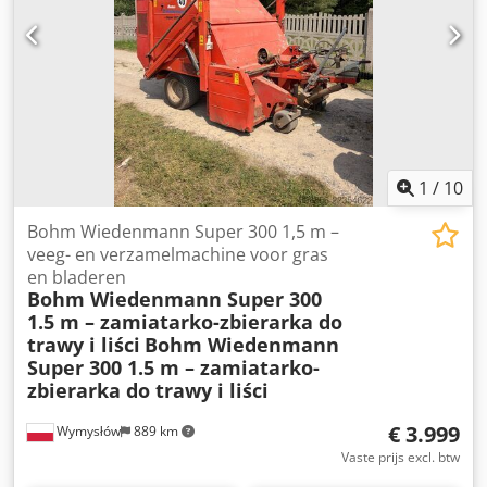
l/min Opvoerhoogte: 107–225 m Motorspecificaties:
Fabrikant: Grundfos Model: MG 100LB2-28FT130-C
Vermogen: 3,0 kW Voeding: 200–220 V Δ / 346–380 V Y (50
Hz) Toerental: 2880–2910 tpm Beschermingsklasse: IP54
Isolatieklasse: F
1
/
10
Bohm Wiedenmann Super 300 1,5 m –
veeg- en verzamelmachine voor gras
en bladeren
Bohm Wiedenmann Super 300
1.5 m – zamiatarko-zbierarka do
trawy i liści
Bohm Wiedenmann
Super 300 1.5 m – zamiatarko-
zbierarka do trawy i liści
€ 3.999
Wymysłów
889 km
Vaste prijs excl. btw