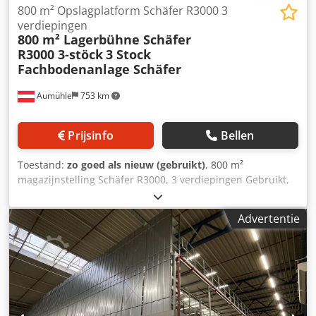
800 m² Opslagplatform Schäfer R3000 3
verdiepingen
800 m² Lagerbühne Schäfer
R3000 3-stöck
3 Stock
Fachbodenanlage Schäfer
Aumühle
753 km
Prijsinfo
Bellen
Toestand:
zo goed als nieuw (gebruikt)
, 800 m²
magazijnstelling Schäfer R3000, 3 verdiepingen Gebruikt,
in uitstekende staat, zo goed als nieuw, zie foto's 3
verdiepingen tellende stelling van Schäfer Inclusief lift
Advertentie
Fabrikant: SCHÄFER R3000 CAD-planning en montage 3
verdiepingen Gedeeltelijke verkoop mogelijk Vraagprijs: op
aanvraag! Product is op voorraad. Transport en montage
mogelijk op aanvraag. Bezichtiging mogelijk na afspraak.
Meer informatie op aanvraag. Altijd meer dan 5000 meter
palletrekken van verschillende fabrikanten op voorraad.
(Wijzigingen en fouten in de technische gegevens,