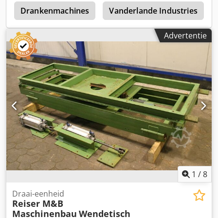
6
Bedrijfsdruk: 5,5 bar - Stroomvoorziening: 230/400 VAC -
Drankenmachines
Vanderlande Industries
Besturingsspanning: 24 VDC - Frequentie: 50 Hz Dkedeyq
Ia Eepfx Agyor
Advertentie
1
/
8
Draai-eenheid
Reiser M&B
Maschinenbau
Wendetisch