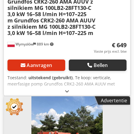
Grundfos CRK2-260 AMA AUUV z
silnikiem MG 100LB2-28FT130-C
3,0 kW 16–58 l/min H=107–225
m
Grundfos CRK2-260 AMA AUUV
z silnikiem MG 100LB2-28FT130-C
3,0 kW 16–58 l/min H=107–225 m
€ 649
Wymysłów
889 km
Vaste prijs excl. btw
Aanvragen
Bellen
Toestand:
uitstekend (gebruikt)
, Te koop: verticale,
meerfasige pomp Grundfos CRK2-260 AMA AUUV met
driefasige motor Grundfos MG 100LB2-28FT130-C. Het
apparaat is volledig functioneel, getest en klaar voor
Advertentie
gebruik. De technische staat is zeer goed, met normale
gebruikssporen die te verwachten zijn bij normaal gebruik.
Pompspecificaties: Djdpfx Aszn N T Tegyskr Fabrikant:
Grundfos Model: CRK2-260 AMA AUUV Pomplevermogen:
3,0 kW Voeding: 3-fasig Frequentie: 50 Hz Debiet: 16–58