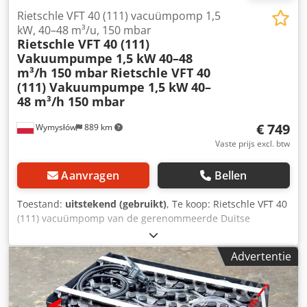
perslucht vereist Staat: Gebruikt. Visuele staat volgens
Rietschle VFT 40 (111) vacuümpomp 1,5
foto's. Degelijke constructie, klaar voor verder gebruik.
kW, 40–48 m³/u, 150 mbar
Rietschle VFT 40 (111)
Vakuumpumpe 1,5 kW 40–48
m³/h 150 mbar
Rietschle VFT 40
(111) Vakuumpumpe 1,5 kW 40–
48 m³/h 150 mbar
€ 749
Wymysłów
889 km
Vaste prijs excl. btw
Aanvragen
Bellen
Toestand:
uitstekend (gebruikt)
, Te koop: Rietschle VFT 40
(111) vacuümpomp van de gerenommeerde Duitse
fabrikant. Dit apparaat is ontworpen voor industriële
toepassingen die vacuümvereisten stellen, zoals in
Advertentie
verpakkingsmachines, drukpersen,
houtbewerkingsinstallaties, CNC-machines en
vacuümtransportsystemen. De pomp is uitgerust met een
driefasige Flender ATB-Loher motor van 1,5 kW en