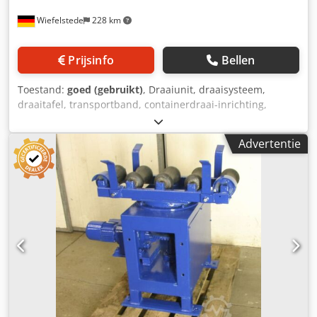
Wiefelstede
228 km
Prijsinfo
Bellen
Toestand:
goed (gebruikt)
, Draaiunit, draaisysteem,
draaitafel, transportband, containerdraai-inrichting,
lasdraai-inrichting, lashulpstuk -Aandrijfmotor: 0,15/0,60
kW -Toerental: 15/64 tpm -Afgedichte draairing -Apparaat
Advertentie
is pneumatisch kantelbaar Dksdpfsca Iatjx Agyer -
Afmetingen: 2520/800/H380 mm -Gewicht: 524 kg