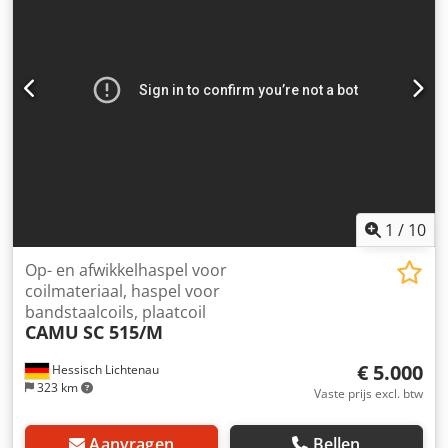
voor V-vormige groef van 80° tot 100° Nr.1 voor V-vormige
groef van 100° tot 130° Nr.1 voor U-vormige groef van 6
mm tot 8 mm (optioneel) Dsdpfx Agjw Ad N Usyskr
Wielbasis: geen limiet
1
/
10
Op- en afwikkelhaspel voor
coilmateriaal, haspel voor
bandstaalcoils, plaatcoil
CAMU
SC 515/M
€ 5.000
Hessisch Lichtenau
323 km
Vaste prijs excl. btw
Aanvragen
Bellen