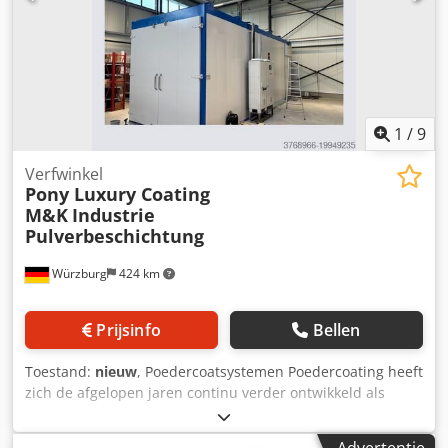
bestemming. Wij raden een directe levering aan!
Dkedpfxsw Stp Ie Agyer
1
/
9
Verfwinkel
Pony Luxury Coating
M&K
Industrie
Pulverbeschichtung
Würzburg
424 km
Prijsinfo
Bellen
Toestand:
nieuw
, Poedercoatsystemen Poedercoating heeft
zich de afgelopen jaren continu verder ontwikkeld als
alternatief voor natlakken en wint tegenwoordig steeds
meer aan belang vanwege de lagere milieubelasting door
Advertentie