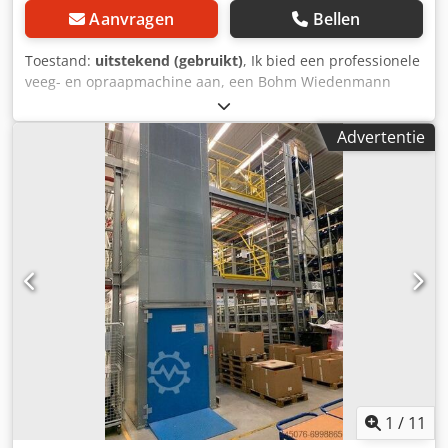
Aanvragen
Bellen
Toestand:
uitstekend (gebruikt)
, Ik bied een professionele
veeg- en opraapmachine aan, een Bohm Wiedenmann
Super 300 met een werkbreedte van 1,5 m. Deze machine
is ontworpen voor het oprapen van gemaaid gras,
Advertentie
bladeren, takken, vilt na het doorprikken van de gazon en
ander vuil van groene gebieden, sportvelden, parken,
golfbanen en grote gazons. Het Super 300-model staat
bekend om zijn stevige constructie en hoge prestaties.
Technische gegevens: Dkedpfezmhz Tjx Agyjr * Fabrikant:
Bohm Wiedenmann GmbH * Model: Super 300 1.5 *
Bouwjaar: 1998 * Werkbreedte: 1,5 m * Toelaatbaar totaal
gewicht: 1450 kg * Toelaatbare asbelasting: 1250 kg *
Toelaatbare druk op de trekhaak: 200 kg * Maximale
transportsnelheid: 40 km/u * Aftakas * Grote opvangbak *
Hydraulische bediening De machine vertoont visueel
normale gebruikssporen die overeenkomen met de
leeftijd. Hij wordt verkocht in precies de staat waarin hij op
de foto's te zien is.
1
/
11