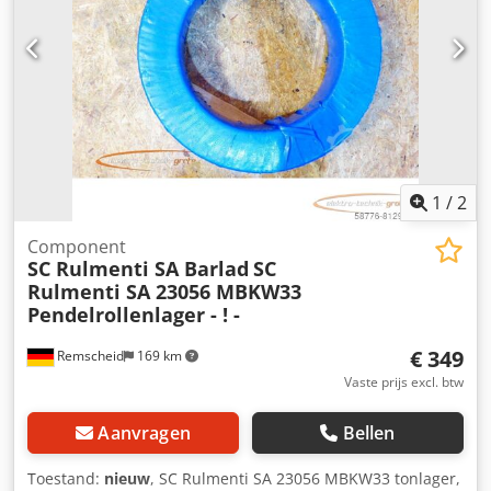
1
/
2
Component
SC Rulmenti SA Barlad
SC
Rulmenti SA 23056 MBKW33
Pendelrollenlager - ! -
€ 349
Remscheid
169 km
Vaste prijs excl. btw
Aanvragen
Bellen
Toestand:
nieuw
, SC Rulmenti SA 23056 MBKW33 tonlager,