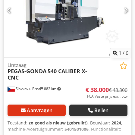
1
/
6
Lintzaag
PEGAS-GONDA
540 CALIBER X-
CNC
€ 38.000
Slavkov u Brna
882 km
€ 43.300
FCA Vaste prijs excl. btw
Aanvragen
Bellen
Toestand:
zo goed als nieuw (gebruikt)
, Bouwjaar:
2024
,
machine-/voertuignummer:
5401501006
, Functionaliteit: