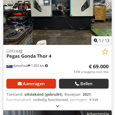
handbediening - Verstekinrichting - Koelvloeistofinstallatie
- 2 zaagbandsnelheden
1
/
13
Lintzaag
Pegas Gonda
Thor 4
€ 69.000
Kynceľová
1.053 km
EXW vraagprijs excl. btw
Aanvragen
Bellen
Toestand:
uitstekend (gebruikt)
, Bouwjaar:
2021
,
Functionaliteit:
volledig functioneel
, vermogen:
9 kW
(12,24 pk)
, snijbreedte (max.):
450 mm
, bedieningstype:
CNC-besturing
, totaalgewicht:
6.100 kg
, Uitrusting:
CE-
Advertentie