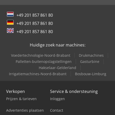
Pegas Gonda 500X750 Horizontal X
+49 201 857 861 80
Pegas Gonda 510X510 Herkules X-Cnc
+49 201 857 861 80
Pegas Gonda 600 Camel X
+49 201 857 861 80
Pegas Gonda 600 Camel X-Cnc-1000
Huidige zoek naar machines:
Pegas Gonda 600X1100 Horizontal X
Voedertechnologie-Noord-Brabant
Drukmachines
Pegas Gonda 850X1000 Herkules X
Palletten-buitenopslagstellingen
Gasturbine
Hakselaar-Gelderland
Pegas Gonda 850X1000 Herkules X-Cnc
Irrigatiemachines-Noord-Brabant
Bosbouw-Limburg
Verkopen
Service & ondersteuning
Prijzen & tarieven
Inloggen
Advertenties plaatsen
Contact