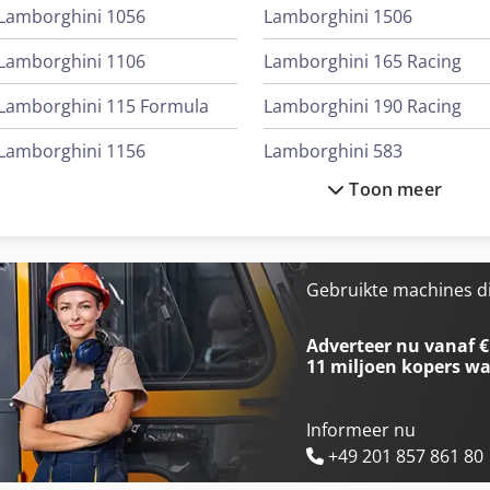
Lamborghini 1056
Lamborghini 1506
Lamborghini 1106
Lamborghini 165 Racing
Lamborghini 115 Formula
Lamborghini 190 Racing
Lamborghini 1156
Lamborghini 583
Toon meer
Lamborghini 1256
Lamborghini 654
Lamborghini 1306
Lamborghini 774-80
Lamborghini 135 Formula
Lamborghini 874-90
Gebruikte machines d
Lamborghini 1356
Lamborghini 956
Adverteer nu vanaf €
11 miljoen kopers
wa
Informeer nu
+49 201 857 861 80