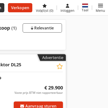
n
Verkopen
Taal
Volglijst
(0)
Inloggen
Menu
 koop
(1)
Relevantie
Advertentie
aktor DL25
€ 29.900
Vaste prijs BTW niet rapporteerbaar
Aanvraag sturen