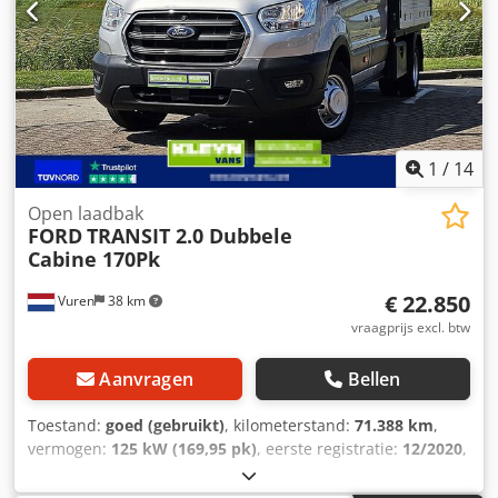
1
/
14
Open laadbak
FORD
TRANSIT 2.0 Dubbele
Cabine 170Pk
€ 22.850
Vuren
38 km
vraagprijs excl. btw
Aanvragen
Bellen
Toestand:
goed (gebruikt)
, kilometerstand:
71.388 km
,
vermogen:
125 kW (169,95 pk)
, eerste registratie:
12/2020
,
brandstoftype:
diesel
, bandenmaten:
195/75R16
,
asconfiguratie:
4x2
, wielbasis:
3.920 mm
, brandstof: