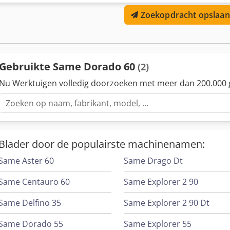
veiligheidsinrichting (lichtschermen) incl. spatscherm (zie foto's) inc
Zoekopdracht opslaan
abrasieve snijkop Allfi incl. rood licht laser incl. booreenheid 4mm
bedrijfsuren
Gebruikte Same Dorado 60
(2)
Nu Werktuigen volledig doorzoeken met meer dan 200.000 
Blader door de populairste machinenamen:
Same Aster 60
Same Drago Dt
Same Centauro 60
Same Explorer 2 90
Same Delfino 35
Same Explorer 2 90 Dt
Same Dorado 55
Same Explorer 55