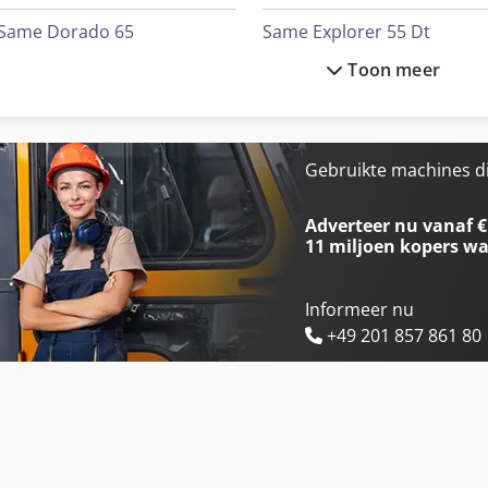
Same Dorado 65
Same Explorer 55 Dt
Toon meer
Same Dorado 70
Same Explorer 60 Dt
Same Dorado 75
Same Explorer 60 Ii Dt
Same Dorado 85
Same Explorer 65
Gebruikte machines d
Same Drago 120
Same Explorer 65 Dt
Adverteer nu vanaf €
11 miljoen kopers
wa
Informeer nu
+49 201 857 861 80