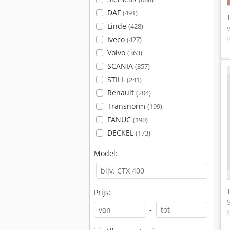
DAF
(491)
Linde
(428)
Iveco
(427)
Volvo
(363)
SCANIA
(357)
STILL
(241)
Renault
(204)
Transnorm
(199)
FANUC
(190)
DECKEL
(173)
Model:
Prijs:
-