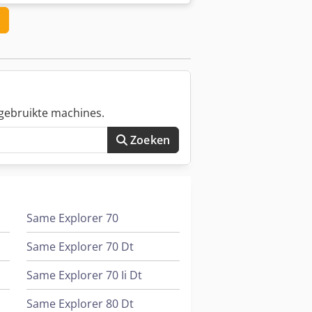
l. slijpmiddelreservoir (250 kg) incl.
 diameter voor ER 16 - weinig
gebruikte machines.
Zoeken
Same Explorer 70
Same Explorer 70 Dt
Same Explorer 70 Ii Dt
Same Explorer 80 Dt