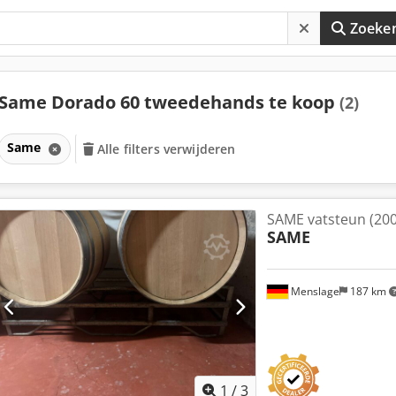
Zoeke
Same Dorado 60 tweedehands te koop
(2)
Same
Alle filters verwijderen
SAME vatsteun (200
SAME
Menslage
187 km
1
/
3