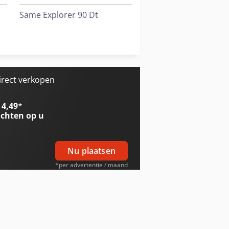
Same Explorer 90 Dt
Same Explorer Ii 60
Same Taurus 60
irect verkopen
 4,49
*
chten op u
Nu plaatsen
*per advertentie / maand