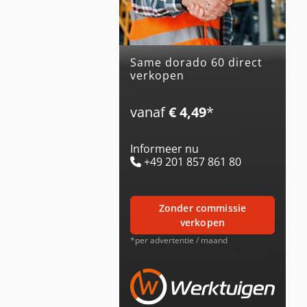
same dorado 60 direct
verkopen
vanaf
€ 4,49
*
Informeer nu
+49 201 857 861 80
zonder commissie
verkopen
*per advertentie / maand