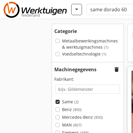
Nederland
Categorie
Metaalbewerkingsmachines
& werktuigmachines
(1)
Voedseltechnologie
(1)
Machinegegevens
Fabrikant:
Same
(2)
Benz
(850)
Mercedes-Benz
(850)
MAN
(807)
Siemens
(688)