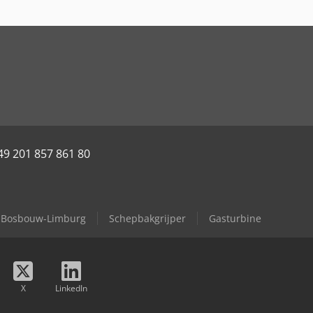
49 201 857 861 80
Bosbouw-Limburg
Schepbakgrijper
Gasturbine
X
LinkedIn