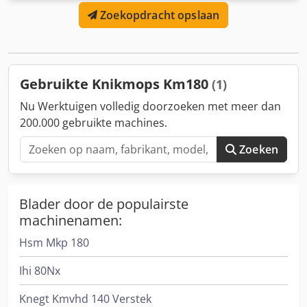
staat: goed Leveringsvoorwaarden: EXW Productieland: NL
Zoekopdracht opslaan
Neem contact op met Vink Machinery voor meer
informatie. Knikmops 100 Dodpfox I Rbnox Abqokr * 2017 *
Diesel * 2560 draaiuren * 2 meter hefhoogte * 550 kg
draagvermogen * Hydraulische snelwissel * extra functies
* inclusief Nederlands kenteken
Gebruikte Knikmops Km180
(1)
Nu Werktuigen volledig doorzoeken met meer dan
200.000 gebruikte machines.
Zoeken
Blader door de populairste
machinenamen:
Hsm Mkp 180
Ihi 80Nx
Knegt Kmvhd 140 Verstek