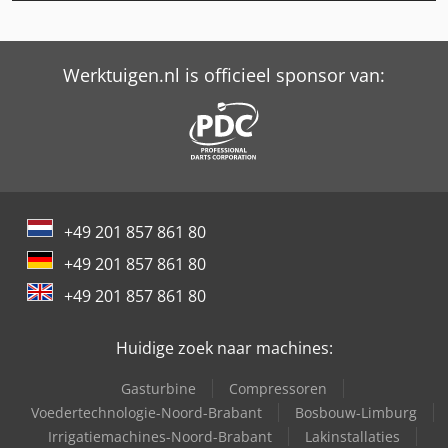
Knikmops Km120 H
Knikmops Km120 Te
Werktuigen.nl is officieel sponsor van:
Knikmops Km130
Knikmops Km130 H
Knikmops Km130 Te
+49 201 857 861 80
Knikmops Km170
+49 201 857 861 80
Knikmops Km250
+49 201 857 861 80
Knikmops Km250 H
Huidige zoek naar machines:
Knikmops Km250 Te
Gasturbine
Compressoren
Knikmops Wiellader 20 Ton Kniklader
Voedertechnologie-Noord-Brabant
Bosbouw-Limburg
Irrigatiemachines-Noord-Brabant
Lakinstallaties
Knikmops Wiellader Telescoopmast