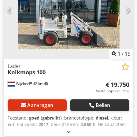
1
/
15
Lader
Knikmops
100
€ 19.750
Wijchen
48 km
Vaste prijs excl. btw
Aanvragen
Bellen
Toestand:
goed (gebruikt)
, brandstoftype:
diesel
, kleur:
wit
, Bouwjaar:
2017
, bedrijfsturen:
2.560 h
, Hefcapaciteit:
550 kg CE-markering: ja Technische staat: goed Optische