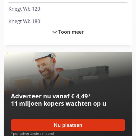
Knegt Wb 120
Knegt Wb 180
Toon meer
Knikmops
Knikmops Km 70
Knikmops Km 80
Knikmops Km 85
Knikmops Km 90
Adverteer nu vanaf € 4,49
*
Knikmops Km 90 Te
11 miljoen kopers
wachten op u
Knikmops Km100
Knikmops Km100 Te
Nu plaatsen
Knikmops Km120
*per advertentie / maand