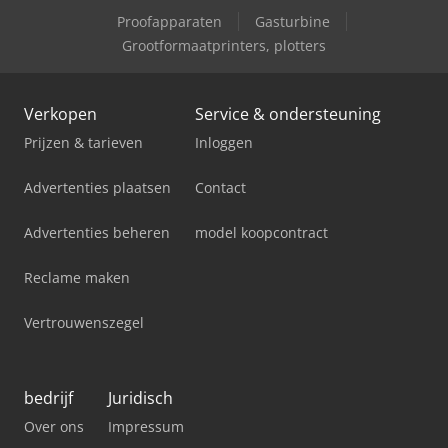
Proofapparaten
Gasturbine
Case-Ih Magnum Mx270
Grootformaatprinters, plotters
Case-Ih Magnum Mx285
Verkopen
Service & ondersteuning
Prijzen & tarieven
Inloggen
Advertenties plaatsen
Contact
Advertenties beheren
model koopcontract
Reclame maken
Vertrouwenszegel
bedrijf
Juridisch
Over ons
Impressum