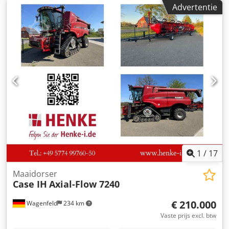
Bouwjaar: 1988. Voorste hefinrichting. Voorste aftakas. 30
Advertentie
km/u versnellingsbak. Chjdpfxszdmuts Acaja Prijs: €
24.500,00 (exclusief BTW). Locatie: null
1
/
17
Maaidorser
Case IH
Axial-Flow 7240
€ 210.000
Wagenfeld
234 km
Vaste prijs excl. btw