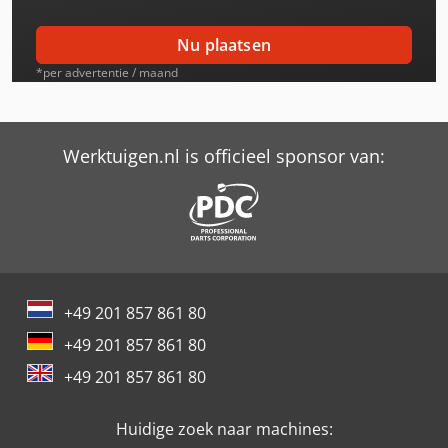
Case-Ih Magnum 7230
Nu plaatsen
Case-Ih Magnum 7230 Pro
*per advertentie / maand
Case-Ih Magnum 7240
Case-Ih Magnum 7240 Pro
Werktuigen.nl is officieel sponsor van:
Case-Ih Magnum 7250
Case-Ih Magnum 7250 Pro
Case-Ih Magnum Mx180
+49 201 857 861 80
Case-Ih Magnum Mx200
+49 201 857 861 80
Case-Ih Magnum Mx210
+49 201 857 861 80
Case-Ih Magnum Mx220
Huidige zoek naar machines:
Case-Ih Magnum Mx230