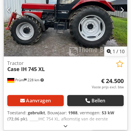
1
/
10
Tractor
Case IH
745 XL
€ 24.500
Prüm
228 km
Vaste prijs excl. btw
Aanvragen
Bellen
Toestand:
gebruikt
, Bouwjaar:
1988
, vermogen:
53 kW
(72,06 pk)
, _____IHC 754 XL, afkomstig van de eerste
eigenaar, in uitstekende staat. Bedrijfstijden: ca. 8.600 uur.