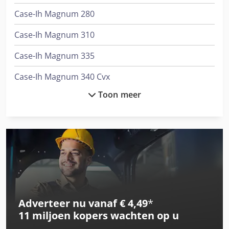
Case-Ih Magnum 280
Case-Ih Magnum 310
Case-Ih Magnum 335
Case-Ih Magnum 340 Cvx
Toon meer
Case-Ih Magnum 7110
Case-Ih Magnum 7120
Case-Ih Magnum 7130
Case-Ih Magnum 7210
Case-Ih Magnum 7210 Pro
Adverteer nu vanaf € 4,49
*
Case-Ih Magnum 7220
11 miljoen kopers
wachten op u
Case-Ih Magnum 7220 Pro