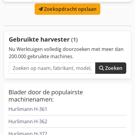
stroming Merk: Case IH Model: 1660 Dsdpfx Aajvr Dxpoijkr
Zoekopdracht opslaan
Jaar: 1987 Bedrijfsuren: 3.300 uur Sectiebreedte: 5,00 m
Verschillende soorten apparatuur: strohakselaar,
stroverspreider
Gebruikte harvester
(1)
Nu Werktuigen volledig doorzoeken met meer dan
200.000 gebruikte machines.
Zoeken
Blader door de populairste
machinenamen:
Hurlimann H-361
Hurlimann H-362
Hurlimann H-372