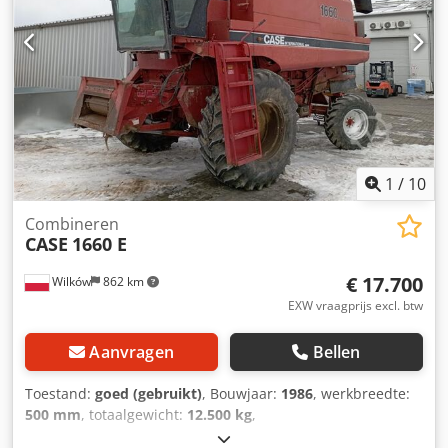
1
/
10
Combineren
CASE
1660 E
€ 17.700
Wilków
862 km
EXW vraagprijs excl. btw
Aanvragen
Bellen
Toestand:
goed (gebruikt)
, Bouwjaar:
1986
, werkbreedte:
500 mm
, totaalgewicht:
12.500 kg
,
machine-/voertuignummer:
017128
, CASE IH 1660 axiale