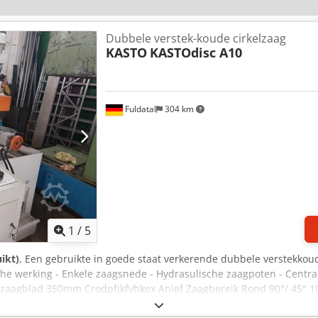
Dubbele verstek-koude cirkelzaag
KASTO
KASTOdisc A10
Fuldatal
304 km
1
/
5
ikt)
, Een gebruikte in goede staat verkerende dubbele verstekkou
che werking - Enkele zaagsnede - Hydrasulische zaagpoten - Centra
zaagblad 350mm Crodpfjkfvhkex Anief Zaagbereik Rond 90°/ 45° 1
/ 130x100 Kortste resterende stuklengte bij enkele snede op 90° 