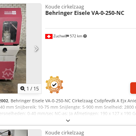
erkhoogte 950mm Afmetingen BxDxH 1530x1348x1890 mm Gewicht 9
Koude cirkelzaag
etingen: Fouten voorbehouden
Behringer Eisele
VA-0-250-NC
Zuchwil
572 km
1
/
15
2002
, Behringer Eisele VA-0-250-NC Cirkelzaag Csdpfevdk A Ejx A
 40 mm Snijbereik: 10-75 mm Snijlengte: 5-900 mm Snelheid: 2800
ersnelheden: 0-40 mm/sec NC-as: Ja Afmetingen: 190 x 127 x 190 
lledigheid en actualiteit van de verstrekte informatie.
Koude cirkelzaag