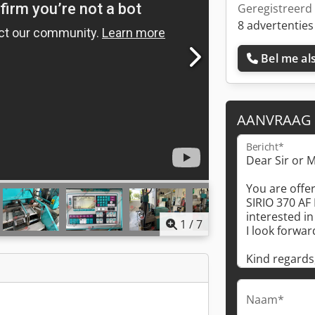
Geregistreerd 
8 advertenties
Bel me als
AANVRAAG
Bericht*
1
/
7
Naam*