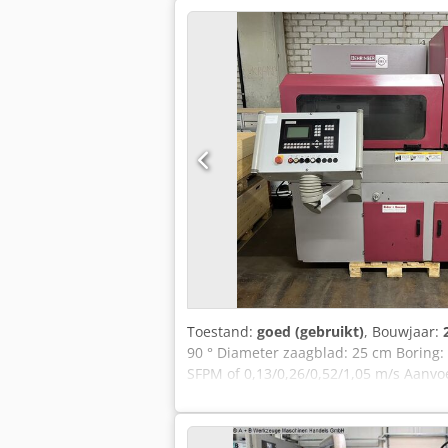
automatische modus bij 90° 260mm W
pdf.-document Tech. Gegevens en afm
Toestand:
goed (gebruikt)
, Bouwjaar:
90 ° Diameter zaagblad: 25 cm Boring:
SFPM of 0,13/0,26/0,52/1,05 m/s Aanvo
aansprakelijkheid voor de juistheid, vo