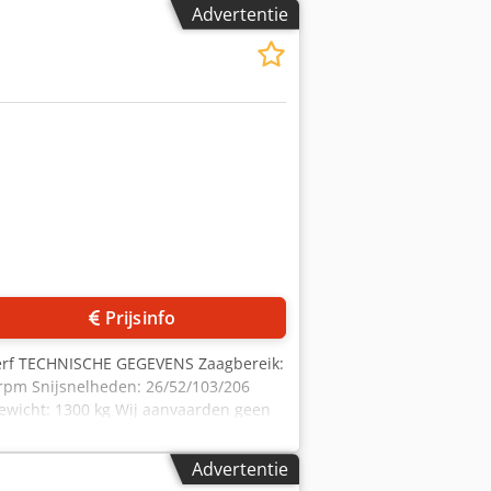
80 kg Verdere tech. Gegevens zie
Advertentie
Prijsinfo
nierf TECHNISCHE GEGEVENS Zaagbereik:
 rpm Snijsnelheden: 26/52/103/206
Gewicht: 1300 kg Wij aanvaarden geen
Advertentie