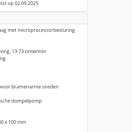
atst op 02.09.2025
zaag met microprocessorbesturing
jving, 13-73 omw/min
ing
m voor bramenarme sneden
trische dompelpomp
180 x 100 mm