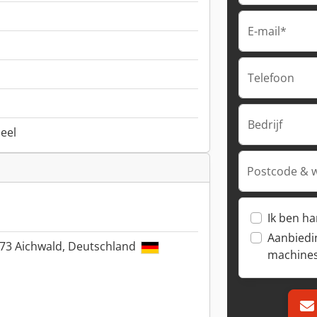
E-mail*
Telefoon
Bedrijf
neel
Postcode & 
Ik ben h
Aanbiedi
3773 Aichwald, Deutschland
machine