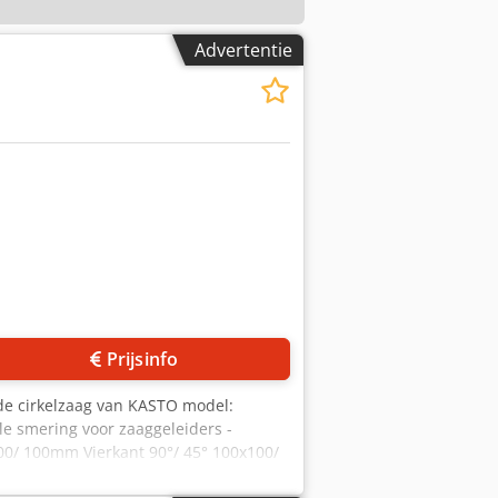
Advertentie
Prijsinfo
de cirkelzaag van KASTO model:
le smering voor zaaggeleiders -
00/ 100mm Vierkant 90°/ 45° 100x100/
30mm Kortste resterende stuklengte in