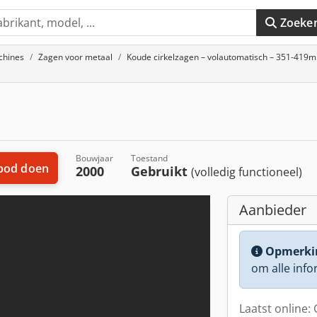
Zoeke
chines
Zagen voor metaal
Koude cirkelzagen – volautomatisch – 351-419
Bouwjaar
Toestand
bod doen
2000
Gebruikt
(volledig functioneel)
Aanbieder
Opmerki
om alle info
Laatst online: