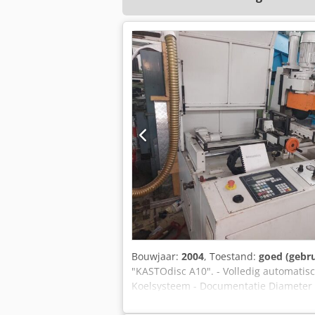
Bouwjaar:
2004
, Toestand:
goed (gebru
"KASTOdisc A10". - Volledig automatis
Koelsysteem - Documentatie Diameter 
100x100mm Rechthoek 90°/ 45° 170x100