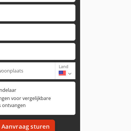
Land
woonplaats
andelaar
ngen voor vergelijkbare
s ontvangen
Aanvraag sturen