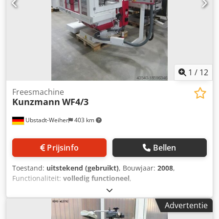
1
/
12
Freesmachine
Kunzmann
WF4/3
Ubstadt-Weiher
403 km
Prijsinfo
Bellen
Toestand:
uitstekend (gebruikt)
, Bouwjaar:
2008
,
Functionaliteit:
volledig functioneel
,
Gereedschapsfreesmachine Kunzmann WF4/3 met
Heidenhain TNC 320 contourbesturing, zeer goede staat,
Advertentie
CE-conform!! Crjdpfjv Dut Isx Am Hsf Technische gegevens: