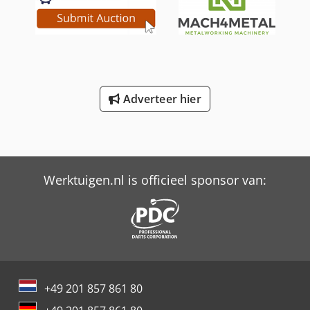
1800mm x 1500mm x 2000mm (l x b x h) -
Transportgewicht [kg]: 3000kg - Transportcolli [st.]: 1
Financiële informatie BTW: De getoonde prijs is exclusief
BTW BTW/marge: BTW verrekenbaar voor ondernemers
Levering en inruil altijd mogelijk van alles in de industriële
sectoren Lukas van Rossum
Adverteer hier
Werktuigen.nl is officieel sponsor van:
+49 201 857 861 80