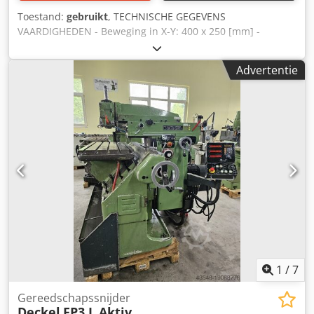
over hydraulische spanning, zowel verticaal als
Toestand:
gebruikt
, TECHNISCHE GEGEVENS
horizontaal. U kunt de verticale stand heel eenvoudig
VAARDIGHEDEN - Beweging in X-Y: 400 x 250 [mm] -
omzetten naar horizontale stand door de verticale kop weg
Verticale glijslag: 400 [mm] - Boorspindelslag: 130 [mm] -
te klappen. De geleiders worden regelmatig gesmeerd
Speling tussen de spilneus en de tafel: 570 [mm] - Speling
Advertentie
door het centrale smeersysteem. We hebben de
tussen kolom en spindelmidden: 320 [mm] TAFEL -
Kunzmann mechanisch en elektrisch getest. Maak van de
bruikbaar tafeloppervlak: 595 x 320 [mm] - Uurwerk X-X:
gelegenheid gebruik om de Kunzmann ter plaatse onder
automatisch door kogelomloopspindels - Boorkop -
stroom te bekijken en uit te proberen.
Binnenkegel: Morse 2 - Spiltoerental: 60-3000 [rpm]
Crsdpfouhbprox Am Hof - Spindelvoeding: 0,03-0,06
[mm/omw] - Voeding: 3 x 380 V / 50 Hz - Geïnstalleerd
vermogen: 2,1 kW - Nettogewicht van de machine: 1100
[kg] - Afmetingen: 2050 x 1600 x 1900 [mm] ACCESSOIRES -
Digitale weergave: X-Y - Ronde tafel: Ø 300 - machinelamp
1
/
7
Gereedschapssnijder
Deckel
FP3 L Aktiv