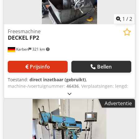
1
/
2
Freesmachine
DECKEL
FP2
Karben
321 km
Prijsinfo
Bellen
Toestand:
direct inzetbaar (gebruikt)
,
machine-/voertuignummer:
46436
, Verplaatsingen: lengd:
400 mm verticaal: 400 mm Crjdsygia Eepfx Am Hef
horizontaal: 200 mm Uitrusting: - Verticaal freeskop,
Advertentie
verschuifbaar - Zwenkbare zwenktafel 260 x 600 mm -
Diverse gereedschaphouders - Opstellelementen - Ronde
tafel D:280 mm - Documentatie Staat: Werkplaats-getest