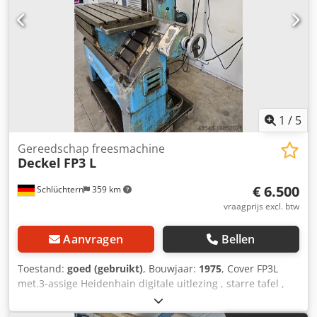
1
/
5
Gereedschap freesmachine
Deckel
FP3 L
€ 6.500
Schlüchtern
359 km
vraagprijs excl. btw
Aanvragen
Bellen
Toestand:
goed (gebruikt)
, Bouwjaar:
1975
, Cover FP3L
met.3-assige Heidenhain digitale uitlezing , starre tafel ,
verticale freeskop , SK 40 S20x2 spindelbevestiging . Goede
werkende staat. Klaar voor demonstratie onder stroom in