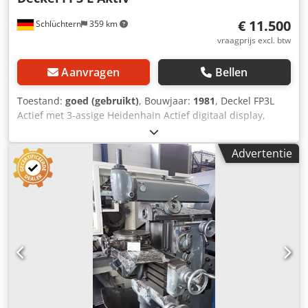
€ 11.500
Schlüchtern
359 km
vraagprijs excl. btw
Aanvragen
Bellen
Toestand:
goed (gebruikt)
, Bouwjaar:
1981
, Deckel FP3L
Actief met 3-assige Heidenhain Actief digitaal display,
starre tafel, verticale freeskop, SK 40 S20x2
spindelopname. Goede staat. Op aanvraag gereed voor
Advertentie
demonstratie onder spanning. Crjdpfx Amswg S Nkj Hef