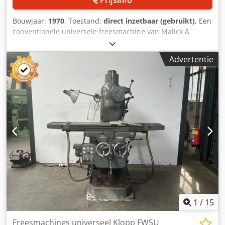
Bouwjaar:
1970
, Toestand:
direct inzetbaar (gebruikt)
, Een
conventionele universele freesmachine van Malick &
Walkows is beschikbaar. Tafelafmetingen X/Y:
1000mm/300mm, toerental: 1120 omw/min, verplaatsing
Advertentie
X/Y/Z: 900mm/300mm/500mm, pinole-slag: 80mm,
voeding: 250mm/min, machinedimensies X/Y/Z: ca.
1700mm/1900mm/1700mm, gewicht: ca. 1750kg. Inclusief
machineschroefbank en accessoires. Bezichtiging ter
plaatse mogelijk. Cedpjzdumwsfx Am Hsrf
1
/
15
Freesmachines universeel Klopp FWSU