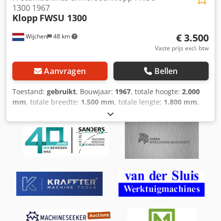
1300 1967
Klopp
FWSU 1300
€ 3.500
Wijchen
48 km
Vaste prijs excl. btw
Aanvragen
Bellen
Toestand:
gebruikt
, Bouwjaar:
1967
, totale hoogte:
2.000
mm
, totale breedte:
1.500 mm
, totale lengte:
1.800 mm
,
Kleur: Grijs Ledig gewicht: 3.000 kg Crsdpfxsyym Rio Am
Hsf - Bouwjaar: 1967 - Documentatie aanwezig: Ja - CE
certificaat aanwezig: Nee - Serienummer: 2166 -
Aansturing: Conventioneel - Horizontaal/verticaal: Verticaal
- Vermogen [kW]: 4.5 - Aantal assen [st.]: 3 - X-as
verplaatsing [mm]: 900 - Y-as verplaatsing [mm]: 220 - Z-as
verplaatsing [mm]: 380 - B-as rotatie [°]: 360 - Tafellengte
[mm]: 1300 - Tafelbreedte [mm]: 300 -
Gereedschapsopname: ISO40 - Hoofdspindelvermogen
[kW]: 3.5 - Min. spindelsnelheid [rpm]: 40 - Max.
spindelsnelheid [rpm]: 1360 - Transportafmetingen: