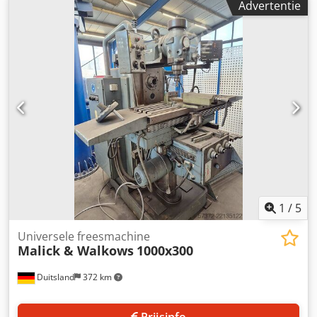
Advertentie
overleg. Cjdpsuclbzofx Am Horf
1
/
5
Universele freesmachine
Malick & Walkows
1000x300
Duitsland
372 km
Prijsinfo