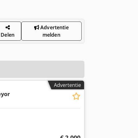
Advertentie
Delen
melden
Advertentie
eyor
€ 2.000