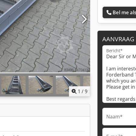
Bel me als
AANVRAAG
Bericht*
1
/
9
Naam*