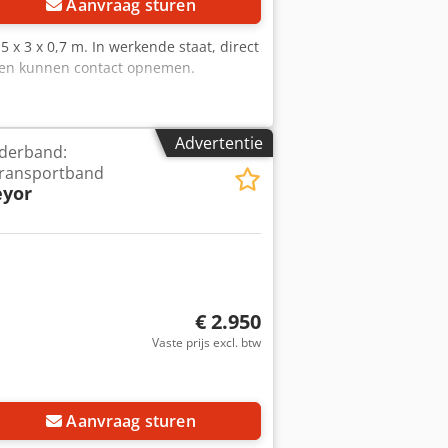
Aanvraag sturen
5 x 3 x 0,7 m. In werkende staat, direct
rden kunnen contact opnemen.
Advertentie
rderband:
transportband
eyor
€ 2.950
Vaste prijs excl. btw
Aanvraag sturen