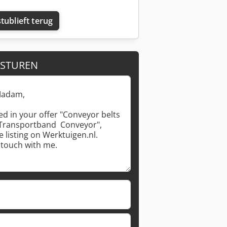
tublieft terug
 STUREN