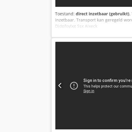
Toestand:
direct inzetbaar (gebruikt)
,
inzetbaar. Transport kan geregeld wor
Djdpfoylxg Ssx Aixeck