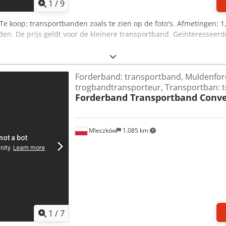
1
/
9
 Te koop: transportbanden zoals te zien op de foto's. Afmetingen: 1,
den. De prijs geldt voor de kleinere transportband. Geïnteressee
Forderband: transportband, Muldenfo
trogbandtransporteur, Transportban: 
Forderband Transportband Conv
Mleczków
1.085 km
1
/
7