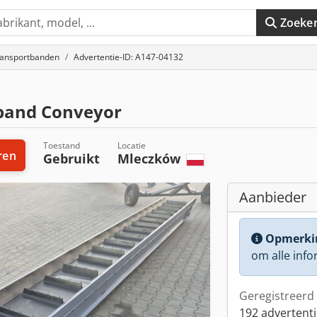
Zoeke
ansportbanden
Advertentie-ID: A147-04132
band Conveyor
Toestand
Locatie
ren
Gebruikt
Mleczków
Aanbieder
Opmerki
om alle info
Geregistreerd 
192 advertenti