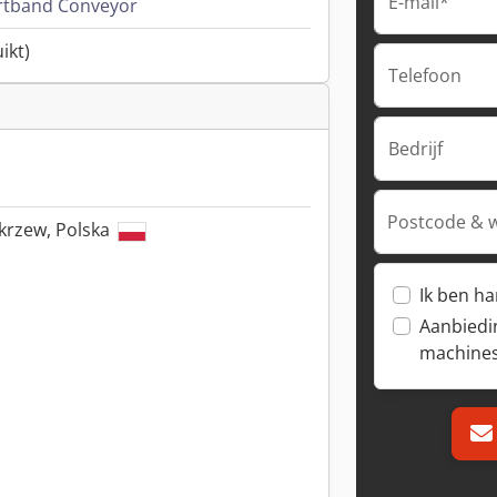
E-mail*
rtband Conveyor
ikt)
Telefoon
Bedrijf
Postcode & 
krzew, Polska
Ik ben h
Aanbiedi
machine