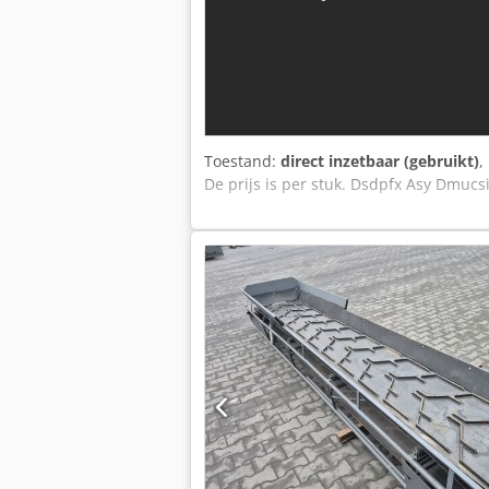
Toestand:
direct inzetbaar (gebruikt)
,
De prijs is per stuk. Dsdpfx Asy Dmucs