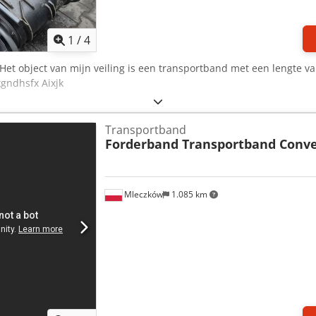
1
/
4
 Het object van mijn veiling is een transportband met een lengte 
xgndhsfx Aixjk
Transportband
Forderband Transportband Conv
Mleczków
1.085 km