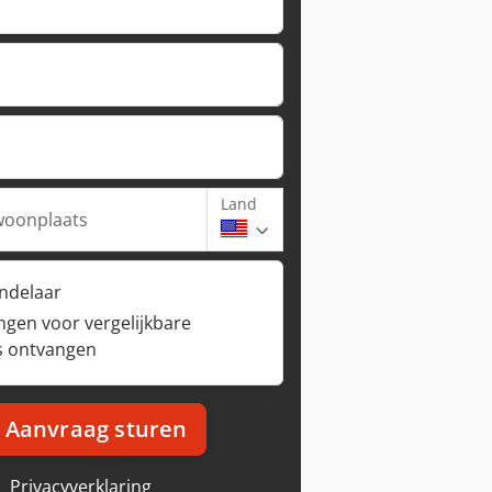
Land
woonplaats
andelaar
ngen voor vergelijkbare
s ontvangen
Aanvraag sturen
Privacyverklaring