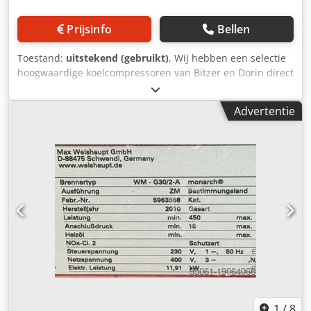
Prijsinfo
Bellen
Toestand:
uitstekend (gebruikt)
, Wij hebben een selectie
hoogwaardige koelcompressoren van Bitzer en Dorin direct
beschikbaar. Ideaal voor industrie, koeling en
airconditioning. Artikel nr.: Kühl 016 Dkedeyx U Hvspfx
Advertentie
Afusr Fabrikant: Bitzer Type: 4JTC-15K-40P Met EMERSON
OM4-120 oliepeilbewaking Half-hermetisch Koelmiddel: R-
744, CO² voor transkritische toepassingen
Verplaatsingsvolume: 9,2 m³/u Max. werkdruk (LB/HB):
75/130 bar Voorraad: 2 stuks Artikel nr.: Kühl 018
Fabrikant: Bitzer Type: 4HTE-20K-40P Met EMERSON OM4-
120 oliepeilbewaking Half-hermetisch Koelmiddel: R-744,
CO² voor transkritische toepassingen Verplaatsingsvolume:
12 m³/u Max. werkdruk (LB/HB): 100/160 bar Voorraad: 1
stuk Artikel nr.: Kühl 024 Fabrikant: Dorin Type: CDS151B
Met EMERSON OM4-120 oliepeilbewaking Half-hermetisch
Koelmiddel: R-744, CO² Verplaatsingsvolume: 2,53 m³/u
Max. werkdruk (LB/HB): 31/95 bar Voorraad: 1 stuk Artikel
nr.: Kühl 025 Fabrikant: Dorin Type: CDS301B Met
1
/
8