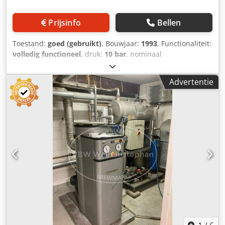
Prijsinfo
Bellen
Toestand:
goed (gebruikt)
, Bouwjaar:
1993
, Functionaliteit:
volledig functioneel
, druk:
10 bar
, nominaal
verwarmingsvermogen:
1.140 kW (1.549,97 pk)
,
tankinhoud:
1.740 l
, putlocatie:
voorzijde
, leeggewicht:
Advertentie
4.200 kg
, Industriële stoomketel LOOS U-HD-1600 in
uitstekende staat te koop. Inclusief volledige documentatie
en Weishaupt G7/1-D gasbrander. Fabrikant: LOOS
Gunzenhausen Type: U-HD 1600 Bouwjaar: 1993
Hoofdinspectie: 2017 Maximale ketelcapaciteit: 1600 kg/u
Werkdruk: 10 bar Vuurvermogen: 1186 kW Gasbrander:
Weishaupt G7/1-D 300-1750 kW Waterinhoud: 1740 liter
Verwarmingsoppervlak: 31 m² Testdruk: 18 bar Verhoogde
testdruk: 18 bar Bouwjaar: 1993 Volledige documentatie
beschikbaar! Lengte: 4 meter (inclusief gasbrander)
Breedte: 2,2 meter Hoogte: 2,3 meter Dodeym Tugepfx
Afuskr Gewicht: ca. 4200 kg