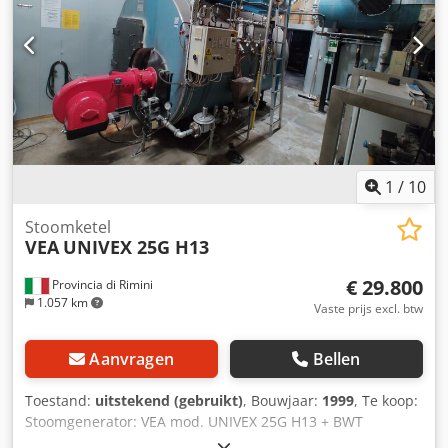
1
/
10
Stoomketel
VEA
UNIVEX 25G H13
€ 29.800
Provincia di Rimini
1.057 km
Vaste prijs excl. btw
Aanvragen
Bellen
Toestand:
uitstekend (gebruikt)
, Bouwjaar:
1999
, Te koop:
Stoomgenerator: VEA mod. UNIVEX 25G H13 + BWT
waterbehandelings- en omgekeerde osmose-installatie -