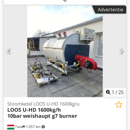
Advertentie
1
/
25
Stoomketel LOOS U-HD 1600kg/u
LOOS U-HD 1600kg/h
10bar
weishaupt g7 burner
Tata
1.057 km