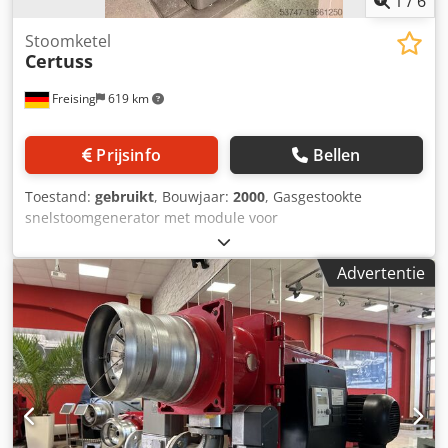
1
/
6
Stoomketel
Certuss
Freising
619 km
Prijsinfo
Bellen
Toestand:
gebruikt
, Bouwjaar:
2000
, Gasgestookte
snelstoomgenerator met module voor
toevoerwaterbehandeling en -dosering. Machine (extra):
Snelstoomgenerator Stoomcapaciteit: 120 kg/u Toegestane
Advertentie
werkdruk: 10 bar Inhoud: 9 liter Insteldruk: 20 mbar
Lengte: 1,6 m Breedte: 0,95 m Hoogte: 2,2 m Dkodpjw Td
Ecjfx Afuor Basisonderbouw: gemonteerd op frame
Uitrusting: Module voor toevoerwaterbehandeling en
dosering Gasbrander type: Junior 80/120 E0