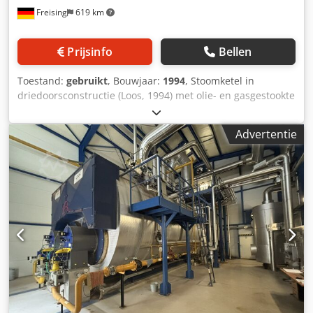
Freising
619 km
Prijsinfo
Bellen
Toestand:
gebruikt
, Bouwjaar:
1994
, Stoomketel in
driedoorsconstructie (Loos, 1994) met olie- en gasgestookte
verbranding voor de productie van 7000 kg/uur stoom. De
waterinhoud van de ketel is 90 hl. Overige componenten: -
Advertentie
Combinatiebrander (Saacke) voor verbranding met olie en
gas Dkodpfxozi Anye Afusr - Gasregelcircuit - Olieaanvoer
met zuigpompeenheid (hp technik) - Voorverwarmer (2005)
met een warmtevermogen van 275 kW - Voedwaterketel
(Loos, 1994) met een inhoud van 40 hl -
Waterontijzeringsinstallatie (Pentair, 2024) -
Voedwaterpomp (Grundfos) met een vermogen van 5,5 kW
- Bedrijfsurenteller voor olie- en gasbedrijf -
Bedieningskast met bedieningselementen - Diverse
leidingen, kleppen en appendages Machine (aanvullend):
olie- en gasgestookte stoomketel in driedoorsconstructie
met voorverwarmer Stoomcapaciteit: 7000 kg/uur Max.