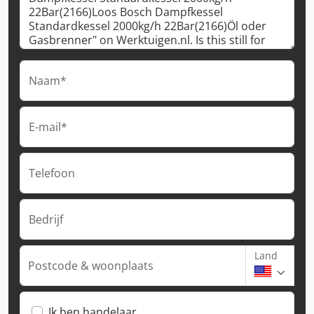
Naam*
E-mail*
Telefoon
Bedrijf
Land
Postcode & woonplaats
Ik ben handelaar