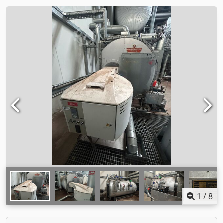
1
/
8