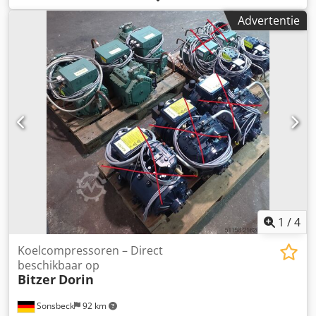
Vermogen: 1325 kW -Capaciteit: 2500 kg/u -Maximale druk:
Advertentie
13 bar -Bedrijfstemperatuur: 195°C -Brander: WEISHAUPT
(bouwjaar 2016) -Bouwjaar: 1999 -Volledige documentatie -
Compleet, modern waterbehandelingssysteem: BWT tag:
Stoomketel, Stoomgenerator, Industriële ketel,
Waterbehandeling, Oliebrander, Stoominstallatie, Energie-
industrie, Onbemand systeem Dkjdjucvi Nopfx Afuer
1
/
4
Koelcompressoren – Direct
beschikbaar op
Bitzer
Dorin
Sonsbeck
92 km