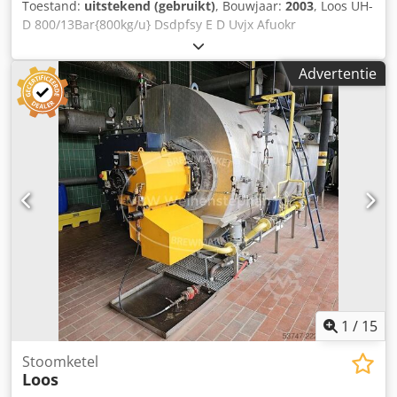
Toestand:
uitstekend (gebruikt)
, Bouwjaar:
2003
, Loos UH-
D 800/13Bar{800kg/u} Dsdpfsy E D Uvjx Afuokr
Advertentie
1
/
15
Stoomketel
Loos