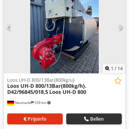
geen aansprakelijkheid voor type- en
gegevensoverdrachtsfouten. Natuurlijk zorgen wij ook voor
alle formaliteiten Laden mogelijk
1
/
14
Loos UH-D 800/13Bar{800kg/u}
Loos UH-D 800/13Bar{800kg/h}.
D42/96845/018,5
Loos UH-D 800
Neumarkt
539 km
Prijsinfo
Bellen