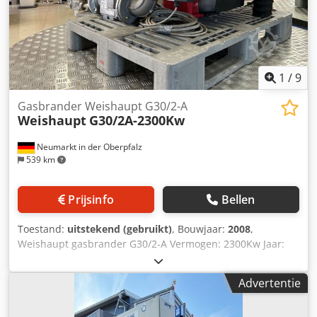
1
/
9
Gasbrander Weishaupt G30/2-A
Weishaupt
G30/2A-2300Kw
Neumarkt in der Oberpfalz
539 km
Prijsinfo
Bellen
Toestand:
uitstekend (gebruikt)
, Bouwjaar:
2008
,
Weishaupt gasbrander G30/2-A Vermogen: 2300Kw Jaar:
2008 Alleen telefonisch te bezichtigen! Voorkeursverkoop
aan dealers, handelaren of export. Dksdpfx Afei Dw Epeuor
Advertentie
Alle informatie zonder garantie, onder voorbehoud van
fouten en voorafgaande verkoop. De verkoper aanvaardt