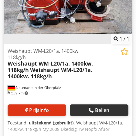
1
/
1
Weishaupt WM-L20/1a. 1400kw.
118kg/h
Weishaupt WM-L20/1a. 1400kw.
118kg/h
Weishaupt WM-L20/1a.
1400kw. 118kg/h
Neumarkt in der Oberpfalz
539 km
Prijsinfo
Bellen
Toestand:
uitstekend (gebruikt)
, Weishaupt WM-L20/1a.
1400kw. 118kg/h My.2008 Dkedsig Tw Nopfx Afuor