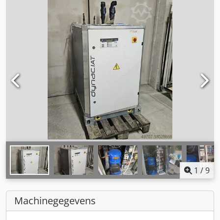
1
/
9
Machinegegevens