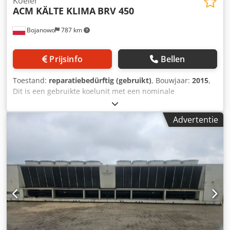
Koeler
ACM KÄLTE KLIMA
BRV 450
Bojanowo
787 km
Prijsinfo
Bellen
Toestand:
reparatiebedürftig (gebruikt)
, Bouwjaar:
2015
,
Dit is een gebruikte koelunit met een nominale
koelcapaciteit van ca. 430 kW. Koelmiddel: R134A. De unit
is voorzien van een ingebouwde pomp, een fabrieks-
Advertentie
expansievat en een Bitzer compressor op een
frequentieomvormer. De unit komt momenteel uit ons
verhuurmachinepark. Op dit moment is de verdamper
(mantelbuis-warmtewisselaar) volledig lek. Transport is
niet inbegrepen in de prijs van het apparaat. Csdpfsix
Adbox Ai Noha