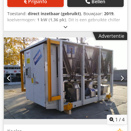
Prijsinfo
Bellen
Toestand:
direct inzetbaar (gebruikt)
, Bouwjaar:
2019
,
koelvermogen:
1 kW (1,36 pk)
, Dit is een gebruikte chiller
met een nominale koelcapaciteit van ca. 720kW voor
waterparameters +12/7°C. Schroefcompressoren van
Advertentie
Bitzer. Koudemiddel: R513A. De unit is voorzien van een
ingebouwde pomp en een fabrieksexpansievat. De chiller
verkeert in goede staat en komt uit onze verhuurvloot.
Transport is niet inbegrepen in de prijs van het apparaat.
Wij geven 3 maanden garantie (geldt binnen Nederland).
Chedjy Tmh Uspfx Ai Noa
1
/
4