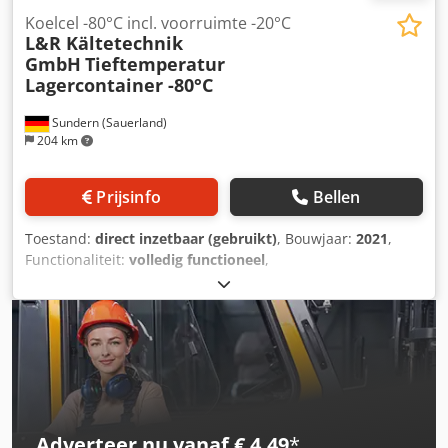
Koelcel -80°C incl. voorruimte -20°C
L&R Kältetechnik
GmbH
Tieftemperatur
Lagercontainer -80°C
Sundern (Sauerland)
204 km
Prijsinfo
Bellen
Toestand:
direct inzetbaar (gebruikt)
, Bouwjaar:
2021
,
Functionaliteit:
volledig functioneel
,
machine-/voertuignummer:
20-3443
, ingangsspanning:
400
V
, totale breedte:
2.286 mm
, totale lengte:
11.994 mm
,
totale hoogte:
2.582 mm
, temperatuur:
-80 °C
, type
ingangsstroom:
driefasig
, koelvermogen:
12 kW (16,32 pk)
,
ingangsstroom:
63 A
, omgevingstemperatuur (min.):
-20 °C
,
ingangsfrequentie:
50 Hz
, omgevingstemperatuur (max.):
42 °C
, Er wordt een mobiele, redundante diepvriesopslag
aangeboden in containeruitvoering, bestaande uit een
Adverteer nu vanaf € 4,49
*