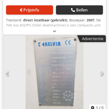
Prijsinfo
Bellen
Toestand:
direct inzetbaar (gebruikt)
, Bouwjaar:
2007
, De
TAE evo 602/P3 chiller (koelmachine) is een compacte unit
die is ontworpen voor gebruik in de industrie, maar niet
uitsluitend. Hij is uitgerust met hermetische
Advertentie
scrollcompressoren, een ingebouwde pomp van ~3 bar en
een innovatieve verdamper met lamellen, gemonteerd in
een hydraulische buffertank. Koelmiddel R407C.
Ontworpen voor gebruik in gesloten systemen onder druk.
Capaciteit ~100kW bij +12/7°C en +35°C. Garantie 3
maanden vanaf de leveringsdatum (geldt alleen voor
Polen). Transport is niet inbegrepen in de prijs van de unit.
Chjdpspuh Aqsfx Ai Noa
1
/
5