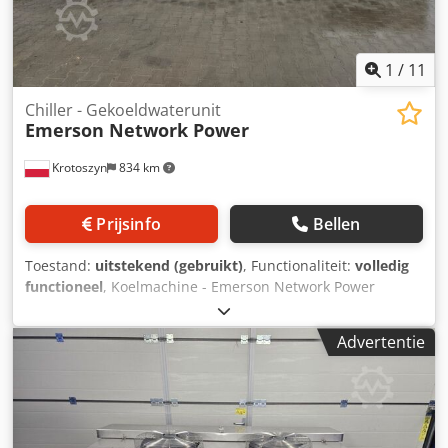
1
/
11
Chiller - Gekoeldwaterunit
Emerson Network Power
Krotoszyn
834 km
Prijsinfo
Bellen
Toestand:
uitstekend (gebruikt)
, Functionaliteit:
volledig
functioneel
, Koelmachine - Emerson Network Power
koelwaterunit Merk Emerson Network Power Koelvermogen
1300 kW Csdjwplwgspfx Ai Noha Afmetingen 13,5 × 2,50 ×
Advertentie
2,40 m Het apparaat kenmerkt zich door een hoog
koelvermogen, waardoor het geschikt is voor gebruik in
veeleisende omgevingen waar betrouwbare warmteafvoer
noodzakelijk is.