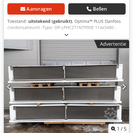
Aanvragen
Bellen
Toestand:
uitstekend (gebruikt)
, Optima™ PLUS Danfoss
condensatieunit -Type: OP-LPHC271NTP00E 114x3480 -
Type compressor: NTZ271A4LR1B -Koelvermogen met
R404A: 14,24 kW bij -10°C/40°C, 10,97 kW bij -25°C/40°C,
Advertentie
8,24 kW bij -30°C/40°C -Afmetingen: 1600 x 540 x 1800 -
Gewicht: 325 kg -Aantal ventilatoren: 2 x 600 mm -
Voorraad: 1 st. Cjdpfju Hgcdox Ai Nsha -Voorraadnummer:
AG 177 -Conditie: gebruikt
1
/
5