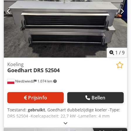
1
/
9
Koeling
Goedhart
DRS 52504
Niedźwiedź
1.074 km
Prijsinfo
Bellen
Toestand:
gebruikt
, Goedhart dubbelzijdige koeler -Type:
DRS 52504 -Koelcapaciteit: 22,7 kW -Lamellen: 4 mm
Cedpfx Aioxpughs Njha -Aantal ventilatoren: 2 x 500 mm -
Apparaatafmetingen: 2260 x 1600 x 530 mm -Behuizing en