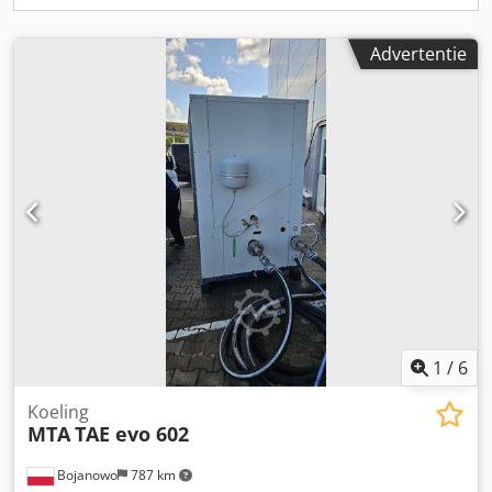
Advertentie
1
/
6
Koeling
MTA
TAE evo 602
Bojanowo
787 km