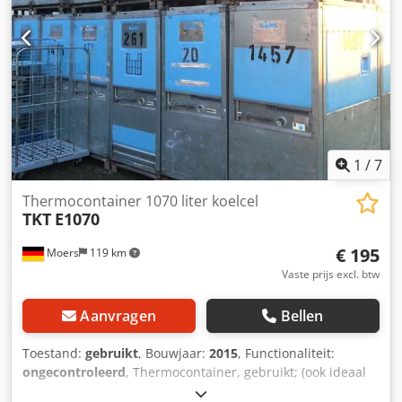
1
/
7
Thermocontainer 1070 liter koelcel
TKT
E1070
€ 195
Moers
119 km
Vaste prijs excl. btw
Aanvragen
Bellen
Toestand:
gebruikt
, Bouwjaar:
2015
, Functionaliteit:
ongecontroleerd
, Thermocontainer, gebruikt; (ook ideaal
geschikt voor hooi-stoommachines) in een staat waarin