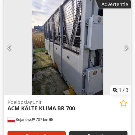
kW bij waterparameters +12/7°C. Uitgerust met Bitzer
Advertentie
schroefcompressoren en koudemiddel R513A. De unit
beschikt over een ingebouwde pomp en een fabrieksmatig
expansievat. De installatie verkeert in goede staat en komt
uit ons verhuurassortiment. Transport is niet inbegrepen
in de prijs van het apparaat. Wij geven 3 maanden
garantie (geldig op het grondgebied van Nederland).
Cedpfx Aisy Tmixs Nsha
1
/
3
Koelopslagunit
ACM KÄLTE KLIMA
BR 700
Bojanowo
787 km