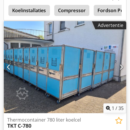
dubbeldeur 2m x 2,7m Redundant opgebouwd
Binnenmaat per cel ca. 16m (l) x 5,15m (b) x 4,85m (h)
Koelinstallaties
Compressor
Fordson Powe
Wanden van 100mm sandwichpanelen Zonder eigen vloer,
dus met heftruck berijdbaar Compressoren: 4x Bitzer
Advertentie
Ecostar LHV5E/2DES-3.F1Y-40S Verdampers: 4x Güntner
GACC RX 040.1/2WN/DJA4A.UNNN De koelcel is opgebouwd
voor de opslag van medicijnen en is na goedkeuring door
de fabrikant nooit in gebruik genomen. De afgebeelde
palletstellingen maken geen deel uit van het aanbod.
Demontage en transport zijn voor rekening van de koper.
Bij vragen of behoefte aan meer informatie kunt u ons een
bericht sturen of bellen.
1
/
35
Thermocontainer 780 liter koelcel
TKT
C-780