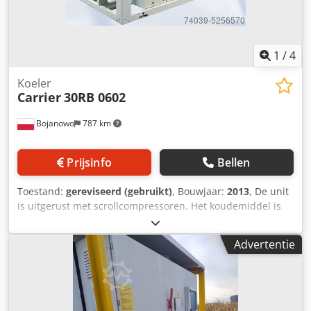
1
/
4
Koeler
Carrier
30RB 0602
Bojanowo
787 km
Prijsinfo
Bellen
Toestand:
gereviseerd (gebruikt)
, Bouwjaar:
2013
, De unit
is uitgerust met scrollcompressoren. Het koudemiddel is
R410A. Het koelvermogen bedraagt ca. 600 kW bij
waterparameters +12/7°C en een omgevingstemperatuur
Advertentie
van +35°C. De chiller is niet voorzien van een hydraulisch
module (geen pomp en tank). Het apparaat komt uit ons
verhuurmachinepark. De condensors zijn gerepareerd
vanwege lekkages. Transport is niet inbegrepen in de prijs
van het apparaat. Wij geven 3 maanden garantie (geldig