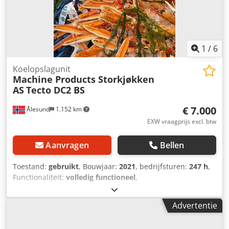
1
/
6
Koelopslagunit
Machine Products Storkjøkken
AS
Tecto DC2 BS
€ 7.000
Ålesund
1.152 km
EXW vraagprijs excl. btw
Aanvragen
Bellen
Toestand:
gebruikt
, Bouwjaar:
2021
, bedrijfsturen:
247 h
,
Functionaliteit:
volledig functioneel
,
machine-/voertuignummer:
Tecto DC2 BS
,
ingangsspanning:
400 V
, totale breedte:
1.170 mm
, totale
Advertentie
lengte:
3.750 mm
, totale hoogte:
1.230 mm
, temperatuur:
2 °C
, type ingangsstroom:
driefasig
, koelvermogen:
3.845