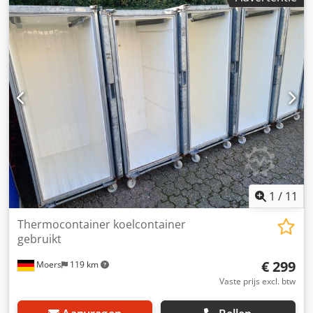
een expansievat. De expansieventielen zijn vervangen
omdat ze vastliepen. Transport is niet inbegrepen in de
prijs van het apparaat. Wij bieden 3 maanden garantie
(van toepassing op het Poolse grondgebied). Csdpfx
Ajpbbyfji Neha
1
/
11
Thermocontainer koelcontainer
gebruikt
€ 299
Moers
119 km
Vaste prijs excl. btw