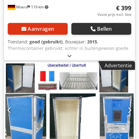
€ 399
Moers
119 km
Vaste prijs excl. btw
Aanvragen
Bellen
Toestand:
goed (gebruikt)
, Bouwjaar:
2015
,
Thermocontainer gebruikt; echter in buitengewoon goede
staat, direct inzetbaar. Type-aanduiding: C-780ü (Diverse
thermocontainers op voorraad, van 580 liter tot 1170 liter
Advertentie
inhoud, zie extra foto’s) Technische gegevens:
Binnenmaten: 610 x 810 x 1570 mm Buitenmaten: 735 x
955 x 1900 mm Gewicht: ca. 98 kg Inhoud: ca. 780 liter
Voorzien van inschuifrail voor roosters Eigenschappen:
Vergrendeling in het midden van de deur 2 zijdelingse
trekgrepen 1 klapgreep in de deurgreep Onderstel met
wielen, diameter 108 mm, PA, geschikt voor koelhuizen
Cedpfxsd Syg Sj Ai Njha Deurdeurvastzetter Binnenbak
met inschuifrails Hoeksteunen met omvouwrand PE-platen
(2 mm dik), lichtblauw Geprofileerde stootplaten (3-zijdig) 2
vaste wielen, 2 zwenkwielen Afsluitbaar met hangslot