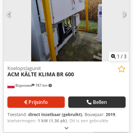
binnen het grondgebied van de Republiek Polen).
Cjdpfxjgaqn Ie Ai Njha
1
/
3
Koelopslagunit
ACM KÄLTE KLIMA
BR 600
Bojanowo
787 km
Prijsinfo
Bellen
Toestand:
direct inzetbaar (gebruikt)
, Bouwjaar:
2019
,
koelvermogen:
1 kW (1,36 pk)
, Dit is een gebruikte
koelinstallatie met een nominaal koelvermogen van ca. 600