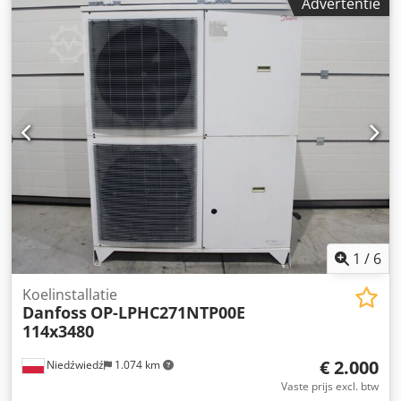
Advertentie
blok van roestvrij staal -Inhoud: 28 l -Gewicht: 240 kg -
Voorradig: 5 stuks -Magazijnnummer: CH 571 -Staat:
gebruikt, zeer goede staat, koeler 100% dicht, ventilatoren
werkend, direct inzetbaar
1
/
6
Koelinstallatie
Danfoss
OP-LPHC271NTP00E
114x3480
€ 2.000
Niedźwiedź
1.074 km
Vaste prijs excl. btw