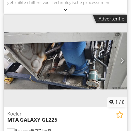
gebruikte chillers voor technologische processen en
airconditioning van het Italiaanse merk MTA. Wij bieden
chillers in een breed bereik van koelvermogens. Chsdpfx
Advertentie
Aiefdiiko Nja
1
/
8
Koeler
MTA
GALAXY GL225
Bojanowo
787 km