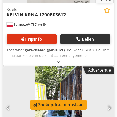
Koeler
KELVIN
KRNA 1200B03612
Bojanowo
787 km
Prijsinfo
Bellen
Toestand:
gereviseerd (gebruikt)
, Bouwjaar:
2010
, De unit
is na aankoop van de klant aan een algemene
onderhoudsbeurt onderworpen. Koelmiddel R410A.
Koelvermogen ca. 105-110 kW bij waterparameters +12/7
Advertentie
°C en omgevingstemperatuur +35 °C. De chiller is uitgerust
met pompen en een open tank. Het apparaat is afkomstig
uit ons verhuurmachinepark. Transport is niet inbegrepen
in de prijs van het apparaat. Wij bieden 3 maanden
garantie (geldt voor Polen). We hebben ook een tweede
unit. Codpfxsgaqlls Ai Noha
Zoekopdracht opslaan