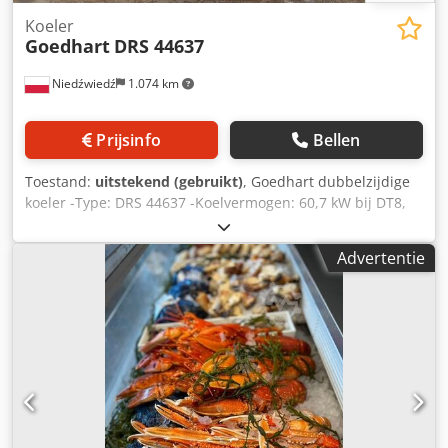
Koeler
Goedhart
DRS 44637
Niedźwiedź
1.074 km
Prijsinfo
Bellen
Toestand:
uitstekend (gebruikt)
, Goedhart dubbelzijdige
koeler -Type: DRS 44637 -Koelvermogen: 60,7 kW bij DT8,
58 kW bij DT7 -Lam: 7 mm -Aantal ventilatoren: 4 x 630 mm
Cedpfjvw Np Rex Ai Neha - Afmetingen apparaat: 4500 x
Advertentie
1550 x 700 mm -Blok van roestvrij staal -Koelmiddel: NH3 -
Capaciteit: 72 L -Gewicht: 650 kg -Voorraadstatus: 3 stuks -
Voorraadnummer: CH 535 -Staat: gebruikt