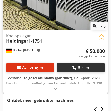
1
/
5
Koelopslagunit
Heidinger
I-1751
€ 50.000
Buchen
406 km
vraagprijs excl. btw
Aanvragen
Bellen
Toestand:
zo goed als nieuw (gebruikt)
, Bouwjaar:
2023
,
Functionaliteit:
volledig functioneel
, totale breedte:
5.150
mm
, totale lengte:
16.000 mm
, totale hoogte:
4.850 mm
,
temperatuur:
2 °C
, Wij bieden deze vrijwel nieuwe
Heidinger I-1751 koelcel, bouwjaar 2023, aan. Cedpfx
Ontdek meer gebruikte machines
Aioykrtpo Neha Type: I - 1751 Bouwjaar: 2023 Dubbele
koelcel 2-8°C (ongebruikt) Elk voorzien van Viessmann