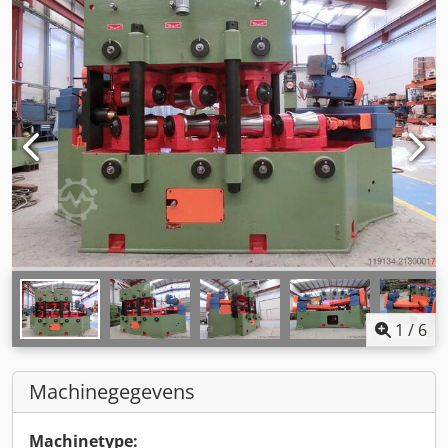
1
/
6
Machinegegevens
Machinetype: