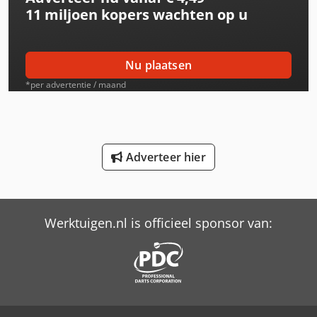
11 miljoen kopers
wachten op u
International 554
International 633
Nu plaatsen
International 644
*per advertentie / maand
International 654
International 706
Adverteer hier
International 724
International 733
Werktuigen.nl is officieel sponsor van:
International 743
International 824
International 833
International 834