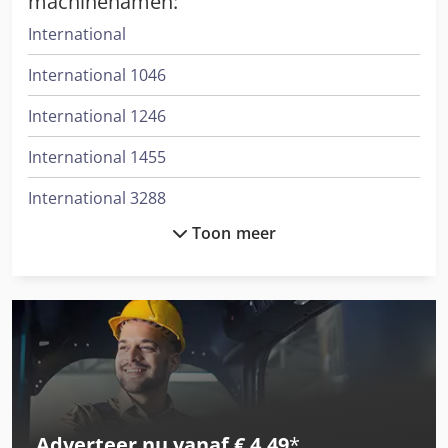
machinenamen:
International
International 1046
International 1246
International 1455
International 3288
Toon meer
International 353
International 3688
International 433
International 453
International 533
Adverteer nu vanaf € 4,49
*
International 553