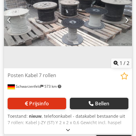
1
/
2
Posten Kabel 7 rollen
Schwarzenfeld
573 km
Prijsinfo
Bellen
Toestand:
nieuw
, telefoonkabel - datakabel bestaande uit
7 rollen: Kabel J-ZY (ST) Y 2 x 2 x 0,6 Gewicht incl. haspel
7,5 kg Kabel Giga Speed 3500 Type A-DQ (2N) B2Y 12 G50 /
125 Gewicht inclusief rol 70 kg Kabel (500m) A-2Y (L) 2Y 10