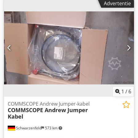
Advertentie
x 2 x 0,6 Bd Gewicht incl. rol 77 Kg Kabel A-2Y (L) 2Y 10 x 2 x
0,6 Bd Gewicht incl. rol 51,5 kg Dsdpfx Aovx E Dtjafock
Kabel A-2Y (L) 2Y 2 x 2 x 0,6 Gewicht incl. haspel 49 Kg
Kabel S - 09YS (ST) CH 8 x 2 x 0,6 ST BD Gewicht incl. rol
55,5 kg Kabel S - 09YS (ST) CH Gewicht incl. haspel 14 Kg
1
/
6
COMMSCOPE Andrew Jumper-kabel
COMMSCOPE Andrew Jumper
Kabel
Schwarzenfeld
573 km