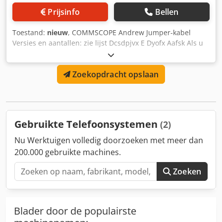
Prijsinfo
Bellen
Toestand:
nieuw
, COMMSCOPE Andrew Jumper-kabel
Versies en aantallen: zie lijst Dcsdpjvx E Dyofx Aafsk Als u
geïnteresseerd bent in de gehele voorraad (1814 stuks) Wij
doen u graag een aanbod.
Zoekopdracht opslaan
Gebruikte Telefoonsystemen
(2)
Nu Werktuigen volledig doorzoeken met meer dan
200.000 gebruikte machines.
Zoeken
Blader door de populairste