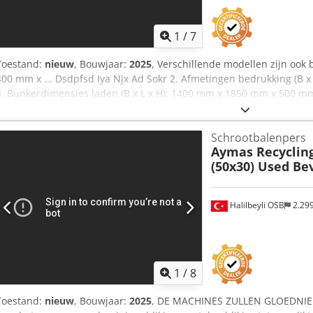
1
/
7
Toestand:
nieuw
, Bouwjaar:
2025
, Verschillende modellen zijn ook
400 mm x ... Dsdpfsd Iya Njx Ad Sokr 2. Afmetingen bedrukking (B
3. Bunkerdimensies laden (B x L x H): 1400 mm x 1850 mm x 500 mm
1600 mm 5. Capaciteit: 3-4 ton / uur (aluminium, 13-15 ton / uur (kope
45 seconden 7. Pre-compressie Push Printing: 120 Ton 8. Secundair
Schrootbalenpers
Hoofddrukdrukcompressie: 220 Ton 10. Werkdruk: 300 bar 11. Elekt
Aymas Recyclin
Machinegewicht: 32.000 kg 13. Afstandsbediening is beschikbaar. 
(50x30) Used Be
compressiekamerplaten 15. De machine is CE-gecertificeerd en vold
veiligheid, gezondheid en milieu van het product. 16. Machine voo
Makina San. Tic. en Ltd. Sti. valt onder de garantie.
Halilbeyli OSB
2.29
1
/
8
Toestand:
nieuw
, Bouwjaar:
2025
, DE MACHINES ZULLEN GLOEDNIEU