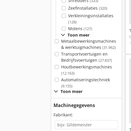
Shredders
(333)
Zeefinstallaties
(320)
Verkleiningsinstallaties
(128)
Molens
(127)
Toon meer
Metaalbewerkingsmachines
& werktuigmachines
(31.962)
Transportvoertuigen en
Bedrijfsvoertuigen
(27.837)
Houtbewerkingsmachines
(12.163)
Automatiseringstechniek
(9.155)
Toon meer
Machinegegevens
Fabrikant: