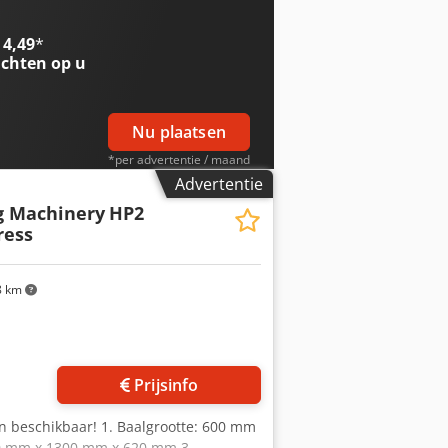
ng 125 pk geluidgedempte dieselmotor
ne direct inzetbaar.
 4,49
*
chten op u
Nu plaatsen
*per advertentie / maand
Advertentie
g Machinery
HP2
ress
8 km
Prijsinfo
en beschikbaar! 1. Baalgrootte: 600 mm
620 mm x 1300 mm x 620 mm 3.