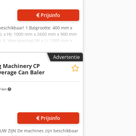
Prijsinfo
 beschikbaar! 1.Balgrootte: 400 mm x
 x L x H): 1000 mm x 2600 mm x 900 mm
 4. Voeropening (W x L): 1000 mm x
r), 9-10 ton / uur (staal) 6. Cyclustijd:
e compressiedruk: 120 Ton 9.
Advertentie
rische motor: 75 kW 12.
g Machinery
CP
14. Gebogen vorm van
verage Can Baler
oet aan de Europese richtlijnen inzake
r één (1) jaar of 2500 werkuren AYMAS
9 km
Prijsinfo
W ZIJN De machines zijn beschikbaar