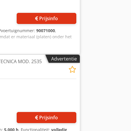
Prijsinfo
-/voertuignummer:
90071000
,
 omdat er materiaal (platen) onder het
Advertentie
ECNICA MOD. 2535
Prijsinfo
en:
5.000 h
, Functionaliteit:
volledig