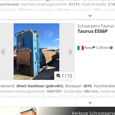
functioneel
, machine-/voertuignummer:
01113
, totale breedte:
2.1
balelengte:
500 mm
, baalhoogte:
400 mm
, perskracht:
350 t
, totaa
schaarpers model 2535, bouwjaar 2013, met circa 5.000 bedrijfsure
compleet met documentatie. Machine geschikt voor het persen en kn
Schaarpers Taurus 
profielen, platen en gemengd schroot. Technische gegevens Knipkra
Taurus
E556P
Dedpjy Ibw Tefx Ad Sskr Lengte persbak: 5,0 m Bakbreedte met open
400 mm Totale lengte: 12,20 m Breedte: 2,18 m Gewicht: 34.000 kg U
Radiografische besturing Volledige documentatie Machine werkend e
test mogelijk.
Roma
1.256 km
1
/
12
Toestand:
direct inzetbaar (gebruikt)
, Bouwjaar:
2015
, Functionalit
machine-/voertuignummer:
MM1007
, balelengte:
880 mm
, baalhoo
schaarpers type E 556.P, bouwjaar 2015, in uitstekende operatione
Ideale machine voor het persen en knippen van alle soorten ijzersc
gemengde schroot en voertuigen. Technische gegevens Knipkracht:
Kniphoogte: ca. 640 mm Baklengte: 5.600 mm Open bakbreedte: 2.4
Verkoop Schrootperse