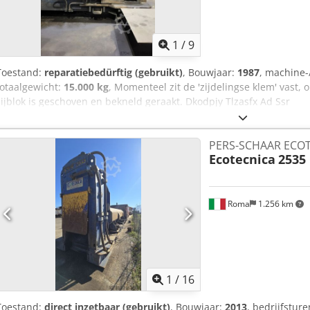
1
/
9
Toestand:
reparatiebedürftig (gebruikt)
, Bouwjaar:
1987
, machine
totaalgewicht:
15.000 kg
, Momenteel zit de 'zijdelingse klem' vast,
zijblok is geschoven en bekneld geraakt. Dkodpjy Tlzasfx Ad Ssr
PERS-SCHAAR ECOT
Ecotecnica
2535
Roma
1.256 km
1
/
16
Toestand:
direct inzetbaar (gebruikt)
, Bouwjaar:
2013
, bedrijfstur