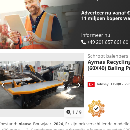
Breedte: 880 mm Dksdpfoy Iblwsx Ad Sor Hoogte: 600 mm Uitvoeri
Bedieningscabine Afstandsbediening Volledige documentatie Machi
Adverteer nu vanaf €
11 miljoen kopers
wa
Informeer nu
+49 201 857 861 80
Schroot balenpers
Aymas Recyclin
(60X40) Baling P
Halilbeyli OSB
2.29
1
/
9
Toestand:
nieuw
, Bouwjaar:
2024
, Er zijn ook verschillende modell
x 400 mm x ... 2. Containerdimensie (breedte x lengte x hoogte): 