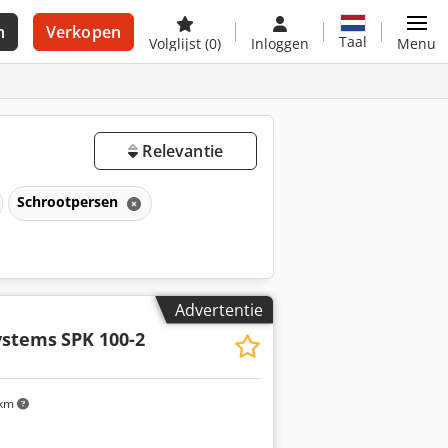
n
Verkopen
Taal
Volglijst
(0)
Inloggen
Menu
Relevantie
Schrootpersen
Advertentie
ystems
SPK 100-2
 km