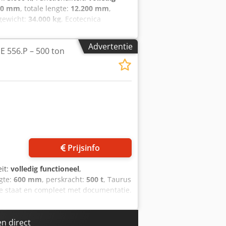
80 mm
, totale lengte:
12.200 mm
,
lgewicht:
34.000 kg
, Ecotecnica
n, in goede werkende staat en
ippen van ijzerschroot, inclusief
Advertentie
E 556.P – 500 ton
cht: 350 ton Bedrijfsuren: 5.000
 zijkleppen: 1,70 m Pakketmaat: 500 x
itrusting Iveco dieselmotor van 172 pk
n direct inzetbaar. Bezichtiging en
Prijsinfo
eit:
volledig functioneel
,
gte:
600 mm
, perskracht:
500 t
, Taurus
le staat en compleet met documentatie.
hroot: profielen, platen, volumineuze
 500 ton Knipbreedte: ca. 950 mm
00 mm Pakketafmetingen (gesloten):
n direct