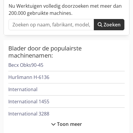
opname: 180 x 140 mm, gereedschapshouder 58 mm,
Nu Werktuigen volledig doorzoeken met meer dan
draaibeitel voor wisselplaathouder 20 x 20 mm - Bediening
200.000 gebruikte machines.
via bedieningspaneel
Zoeken
Blader door de populairste
machinenamen:
Becx Obks90-45
Hurlimann H-6136
International
International 1455
International 3288
Toon meer
International 353