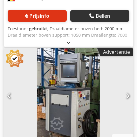
Prijsinfo
Bellen
Toestand:
gebruikt
, Draaidiameter boven bed: 2000 mm
Draaidiameter boven support: 1050 mm Draailengte: 7000
mm Toerental: 1,6 - 250 omw/min Spanning: 380 V 4-
klauwplaat Ø 1.230 mm Dksdoyuqflspfx Amajr D.R.O.:
Advertentie
Heidenhain De technische gegevens zijn opgaven van de
fabrikant c.q. operator en dus voor ons vrijblijvend.
Tussentijdse verkoop voorbehouden; uitsluitend onze
algemene leverings- en verkoopvoorwaarden zijn van
toepassing. Over ons: meer dan 400 eigen machines op
voorraad meer dan 15.000 m² opslagruimte, hijscapaciteit
70 ton meer dan 10.000 accessoires voor uw werkplaats
Wilt u machines, productielijnen of uw bedrijf verkopen,
neem dan contact met ons op. Meer aanbiedingen vindt u
op onze website. Bezichtiging op afspraak mogelijk. Wij
kijken uit naar uw bezoek! Uw Markus Hirsch Team