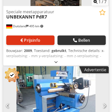
1
/
7
Speciale meetapparatuur
UNBEKANNT
PdR7
Duitsland
495 km
Prijsinfo
Bellen
Bouwjaar:
2009
, Toestand:
gebruikt
, Technische details: x-
verplaatsing: - mm y-verplaatsing: - mm z-verplaatsing: -
mm Bedrijfsdruk: max. 10 bar Bedrijfsspanning: 380 V
Frequentie: 50 Hz Machinegewicht ca.: 228 kg Afmetingen
Advertentie
machine (LxBxH): 0,98 x 0,65 x 1,16 m Dit betreft een
remtestapparaat Pdr7. Dsdpovr Stzefx Amaokr Het
apparaat kan alleen via de computer in de positie "omhoog
bewegen" worden gebracht. Aangezien dit een
remtestapparaat is voor voertuigonderhoud (specifiek voor
railvoertuigen van de Deutsche Bahn), moet de vrijgave bij
de fabrikant worden aangevraagd. Wij bieden het
remapparaat aan zoals beschreven en het staat gereed.