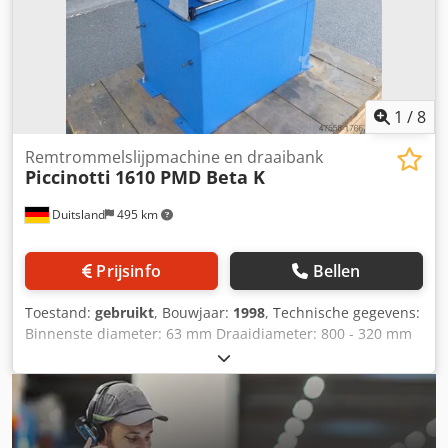
1
/
8
Remtrommelslijpmachine en draaibank
Piccinotti
1610 PMD Beta K
Duitsland
495 km
Prijsinfo
Bellen
Toestand:
gebruikt
, Bouwjaar:
1998
, Technische gegevens:
Binnenste diameter: 63 mm Draaidiameter: 800 - 320 mm
Slijpdiepte: 380 mm Afmeting slijpschijf: Ø 65 x 25 mm
(komvormige schijf) Dkodou Ngauepfx Amaer Voeding: 0,05
- 0,40 omw/min / 8 trapsgewijs omw/min Totale benodigde
vermogen: ca. 1,1 kW Gewicht ca.: 1060 kg Afmeting
machine ca. LxBxH: 1,1 x 1,1 x 1,4 m Draaien en slijpen van