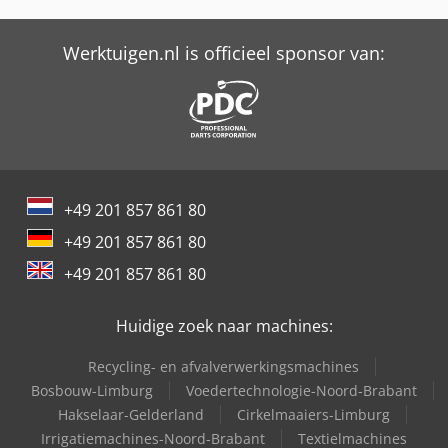
International 833
Werktuigen.nl is officieel sponsor van:
International 834
International 844
Job-Mann 200-35
Job-Mann 303-50 Wl
+49 201 857 861 80
Schaffer 2345 T
+49 201 857 861 80
Schaffer 2345 T Slt
+49 201 857 861 80
Trailer And Tools
Huidige zoek naar machines:
Recycling- en afvalverwerkingsmachines
Bosbouw-Limburg
Voedertechnologie-Noord-Brabant
Hakselaar-Gelderland
Cirkelmaaiers-Limburg
Irrigatiemachines-Noord-Brabant
Textielmachines