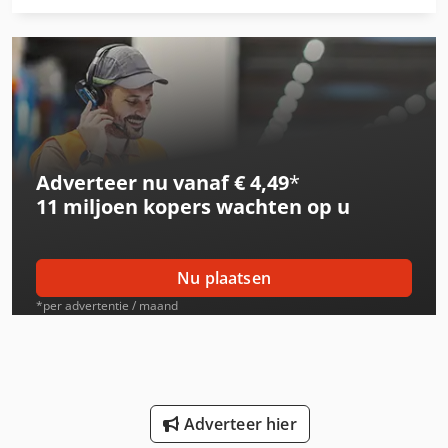
International 433
International 453
International 533
International 553
Adverteer nu vanaf € 4,49
*
International 554
11 miljoen kopers
wachten op u
International 633
International 644
Nu plaatsen
International 654
*per advertentie / maand
International 733
International 743
Adverteer hier
International 824