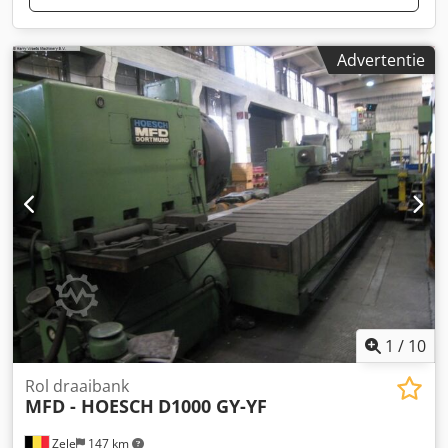
Advertentie
1
/
10
Rol draaibank
MFD - HOESCH
D1000 GY-YF
Zele
147 km