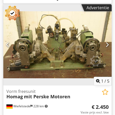
kantverwerkingsmachine, scoremotor,
Advertentie
versnipperaarmotor, freesmotor voor
kantverwerkingsmachine -HOMAG freesunit voor het
gezamenlijk frezen -met zware zwaluwstaartgeleider
Cedpfxob Uhrde Alcerf -Freestoestel: draaibaar -2x
motoren Perske -Motortype: KNS 70 12/2 -Vermogen: 3/4,4
kW -Voltage: 220/380/380 volt -Frequentie: 50/100 Hz -
Snelheid: 2880/5880 tpm -andere motoren met andere
diensten op voorraad tegen een meerprijs -Aantal: 2x
voorbewerkingseenheden beschikbaar -Prijs: per stuk -
Maten: 1120/1100/H1340 mm -gewicht: 530 kg
1
/
5
Vorm freesunit
Homag
mit Perske Motoren
€ 2.450
Wiefelstede
228 km
Vaste prijs excl. btw