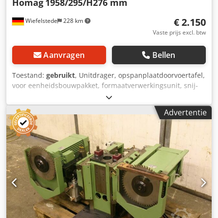
Homag
1958/295/H276 mm
€ 2.150
Wiefelstede
228 km
Vaste prijs excl. btw
Aanvragen
Bellen
Toestand:
gebruikt
, Unitdrager, opspanplaatdoorvoertafel,
voor eenheidsbouwpakket, formaatverwerkingsunit, snij-
unit, freesunit, profielfreesunit, voegfreesunit, snij-unit,
dubbelzijdige profilering, kantenbewerkingsmachine,
Advertentie
scoremotor, versnipperaarmotor, freesmotor voor
kantenbewerkingsmachine -HOMAG eenheidsdrager voor
freesunits -met zwaar leiderschap Crodpfx Alob Uhpaocof -
lateraal verplaatsbaar -met een teller -Tafelhoogte: 276
mm -Tafeloppervlak: 1958 x 295 mm -Tabeldikte: 18 mm -
Prijs: per stuk -Aantal: 2x beschikbaar -Maten:
1958/295/H276 mm -gewicht: 208 kg