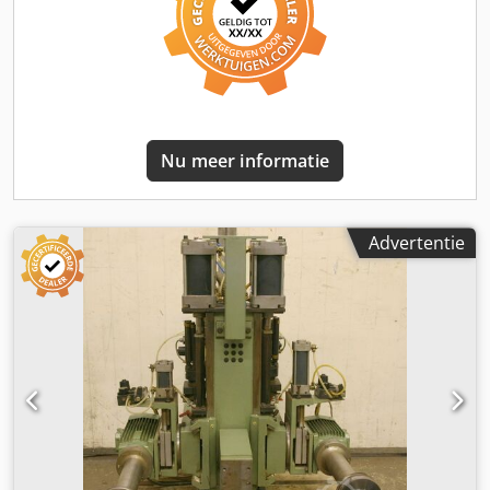
220/380/380 volt -Frequentie: 50/100 Hz -Snelheid:
2860/5860 tpm -andere motoren met andere diensten op
voorraad tegen een meerprijs -Maten: 1800/1400/H1300
mm -gewicht: 712 kg
Nu meer informatie
Advertentie