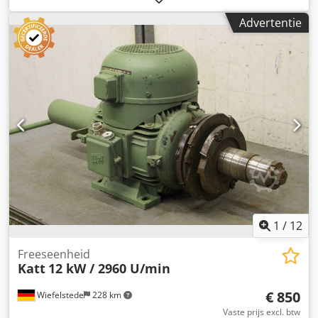
kantbewerkingsmachine, scoremotor, hakselmotor,
Advertentie
freesmotor voor kantbewerkingsmachine Csdpfx Alsgy
Dbhecerf -Fabrikant: Homag, freesunit van
kantenaanzetmachine BRANDT KM 36 -Motor: 2x Homag
type LF-55L 0,55 kW / 12000 rpm -Voltage: 220V / 200 Hz -
Afmetingen: 500/350 / H570 mm -Gewicht: 55 kg
1
/
12
Freeseenheid
Katt
12 kW / 2960 U/min
€ 850
Wiefelstede
228 km
Vaste prijs excl. btw