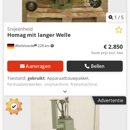
1
/
5
Snijeenheid
Homag
mit langer Welle
€ 2.850
Wiefelstede
228 km
Vaste prijs excl. btw
Aanvragen
Bellen
Toestand:
gebruikt
, Apparaatbouwpakket,
formaatverwerker, snijmachine, freesmachine,
profielfreesmachine, voegenfreesmachine, snijmachine,
dubbelzijdige profiler, kantenbewerkingsmachine,
Advertentie
scoremotor, versnipperaarmotor, freesmotor voor
kantenbewerkingsmachine -HOMAG-freestoestel: voor
formaatverwerking -met zware zwaluwstaartgeleider -1x
motor Perske -met lange schacht -Motortype: KNS 70.12/2
D1 -Vermogen: 3,0/4,4 kW -Voltage: 220/380 volt -