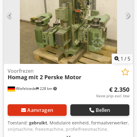
Iscef -Vermogen: 4,4/6,6 kW -Voltage: 220/380/380 volt -
Frequentie: 50/100 Hz -Snelheid: 2860/5870 rpm -andere
motoren met andere diensten op voorraad tegen een
meerprijs -Maten: 1200/960/H600 mm -gewicht: 470 kg
1
/
5
Voorfrezen
Homag
mit 2 Perske Motor
€ 2.350
Wiefelstede
228 km
Vaste prijs excl. btw
Aanvragen
Bellen
Toestand:
gebruikt
, Modulaire eenheid, formaatverwerker,
snijmachine, freesmachine, profielfreesmachine,
voegfreesmachine, snijmachine, dubbelzijdige profiler,