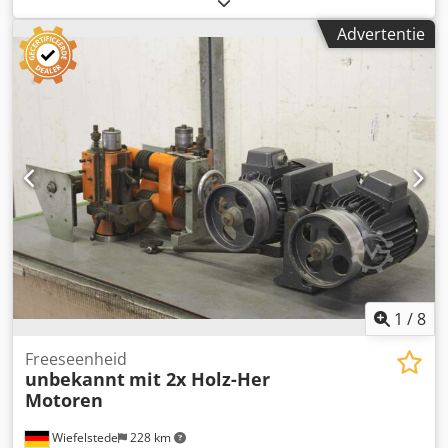
schraper voor randverwerkingsmachine -HOMAG-
Advertentie
afwerkingseenheid: voor het aanbrengen van
reinigingsmiddelen met poetsinrichting voor het
verwijderen van lijmresten op PVC-randen -Motor: 1,1 kW -
Snelheid: 2840 rpm -kant: verstelbaar -hoogte: instelbaar -
Aantal: 1x aggregaten beschikbaar -Prijs: per stuk Crjdocn
Ibqjpfx Alcef -Maten: 350/350/H500 mm -gewicht: 32 kg
1
/
8
Freeseenheid
unbekannt
mit 2x Holz-Her
Motoren
Wiefelstede
228 km