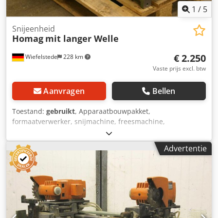
1
/
5
Snijeenheid
Homag
mit langer Welle
€ 2.250
Wiefelstede
228 km
Vaste prijs excl. btw
Aanvragen
Bellen
Toestand:
gebruikt
, Apparaatbouwpakket,
formaatverwerker, snijmachine, freesmachine,
profielfreesmachine, voegenfreesmachine, snijmachine,
dubbelzijdige profiler, kantenbewerkingsmachine,
Advertentie
scoremotor, versnipperaarmotor, freesmotor voor
kantenbewerkingsmachine -HOMAG-freestoestel: voor
formaatverwerking -met zware zwaluwstaartgeleider -1x
motoren Perske -met lange schacht -Motortype: KNS 70.12-
2DF Credpfx Alsb Uhvtecef -Vermogen: 5,5/8,0 kW -Voltage:
220/380 volt -Frequentie: 50/100 Hz Snelheid: 2870/5880
tpm -andere motoren met andere diensten op voorraad