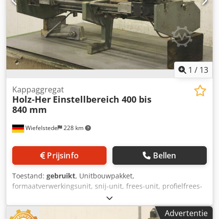
tegen een meerprijs -Maten: 1250/1350/H600 mm -
gewicht: 400 kg
1
/
13
Kappaggregat
Holz-Her
Einstellbereich 400 bis
840 mm
Wiefelstede
228 km
Prijsinfo
Bellen
Toestand:
gebruikt
, Unitbouwpakket,
formaatverwerkingsunit, snij-unit, frees-unit, profielfrees-
unit, voegfrees-unit, trim-unit, dubbelkante profiler,
kantbewerkingsmachine, scoremotor, hakselmotor,
Advertentie
freesmotor voor kantbewerkingsmachine -Verkoop: