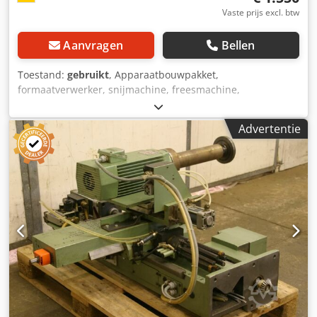
Vaste prijs excl. btw
Aanvragen
Bellen
Toestand:
gebruikt
, Apparaatbouwpakket,
formaatverwerker, snijmachine, freesmachine,
profielfreesmachine, voegenfreesmachine, snijmachine,
dubbelzijdige profiler, kantenbewerkingsmachine,
Advertentie
scoremotor, versnipperaarmotor, freesmotor voor
kantenbewerkingsmachine -HOMAG freesunit kan worden
geribbeld, gegroefd en geprofileerd -met sleutel: van 2
zijden elk Credpob Uhvdjfx Alcof -Freestoestel: draaibaar
-2x motoren Perske -Vermogen: 0,6 kW -Voltage: 165 volt -
Frequentie: 300 Hz -Snelheid: 18000 rpm -andere motoren
met andere diensten op voorraad tegen een meerprijs -
Maten: 650/450/H600 mm -gewicht: 74 kg