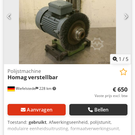
schacht Cjdsb Uhvbspfx Alcorf -Motortype: KNS 70/12 -
Vermogen: 3/4,4 kW -Voltage: 220/380 volt -Frequentie:
50/100 Hz -Snelheid: 2880/5880 tpm -andere motoren met
andere diensten op voorraad tegen een meerprijs -Maten:
1200/1300/H550 mm -gewicht: 290 kg
1
/
5
Polijstmachine
Homag
verstellbar
€ 650
Wiefelstede
228 km
Vaste prijs excl. btw
Aanvragen
Bellen
Toestand:
gebruikt
, Afwerkingseenheid, polijstunit,
modulaire eenheidsuitrusting, formaatverwerkingsunit,
dubbelzijdige profiler, randverwerkingsmachine, na de