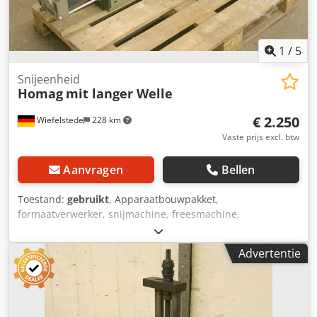
1
/
5
Snijeenheid
Homag
mit langer Welle
€ 2.250
Wiefelstede
228 km
Vaste prijs excl. btw
Aanvragen
Bellen
Toestand:
gebruikt
, Apparaatbouwpakket,
formaatverwerker, snijmachine, freesmachine,
profielfreesmachine, voegenfreesmachine, snijmachine,
dubbelzijdige profiler, kantenbewerkingsmachine,
Advertentie
scoremotor, versnipperaarmotor, freesmotor voor
kantenbewerkingsmachine -HOMAG-freeseenheid voor de
verwerking van het formaat -met zware
zwaluwstaartgeleider -1x motoren Perske -met lange