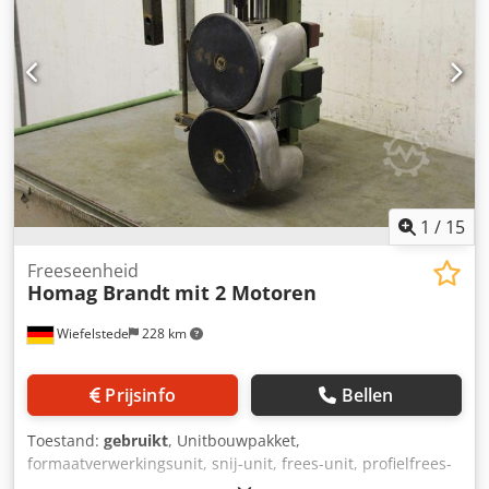
1
/
15
Freeseenheid
Homag Brandt
mit 2 Motoren
Wiefelstede
228 km
Prijsinfo
Bellen
Toestand:
gebruikt
, Unitbouwpakket,
formaatverwerkingsunit, snij-unit, frees-unit, profielfrees-
unit, voegfrees-unit, trim-unit, dubbelkante profiler,