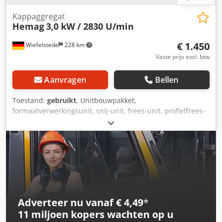
Kappaggregat
Hemag
3,0 kW / 2830 U/min
€ 1.450
Wiefelstede
228 km
Vaste prijs excl. btw
Aanvragen
Bellen
Toestand:
gebruikt
, Unitbouwpakket,
formaatverwerkingsunit, snij-unit, frees-unit, profielfrees-
unit, voegfrees-unit, trim-unit, dubbelkante profiler,
kantbewerkingsmachine, scoremotor, hakselmotor,
freesmotor voor kantbewerkingsmachine -Fabrikant:
Hemag, zaagunit 30° zwenkbaar -Zaagblad: max. Ø 350 x
30 mm -Motor: Perske type DKNS 120/2 3,0 kW / 2830 rpm -
Beschermingsklasse: IP 54 -Afmetingen: 950/780 / H630
mm -Gewicht: 115 kg Codpfxogy Dbws Alcerf
Adverteer nu vanaf € 4,49
*
11 miljoen kopers
wachten op u