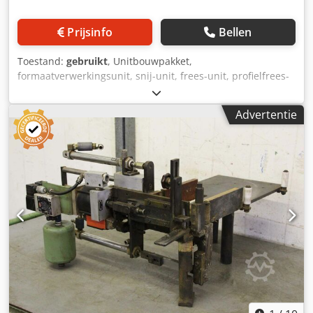
Prijsinfo
Bellen
Toestand:
gebruikt
, Unitbouwpakket,
formaatverwerkingsunit, snij-unit, frees-unit, profielfrees-
unit, voegfrees-unit, trim-unit, dubbelkante profiler,
kantbewerkingsmachine, scoremotor, hakselmotor,
Advertentie
freesmotor voor kantbewerkingsmachine -Freesaggregaat:
helaas geen typeaanduiding Codpsgyg Avjfx Alcorf -Motor:
2x Holz-Her 2200 W / 2800 rpm -Aandrijfriem: niet
inbegrepen -Motorblok: afmetingen 400/340/300 mm -
Freesunit: 530/440 / H300 mm -Gewicht: 81 kg