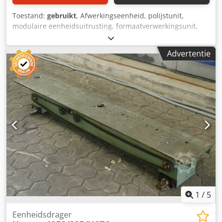
Toestand:
gebruikt
, Afwerkingseenheid, polijstunit,
modulaire eenheidsuitrusting, formaatverwerkingsunit,
dubbelzijdige profiler, randverwerkingsmachine, na de
schraper voor randverwerkingsmachine -HOMAG-
Advertentie
afwerkingseenheid voor het aanbrengen van
reinigingsmiddelen met poetsinrichting voor het
verwijderen van lijmresten op PVC-randen -met oscillatie -
Zweven -kant: verstelbaar -hoogte: instelbaar -Aantal: 4x
beschikbaar -Prijs: per stuk -Maten: 580/350/H460 mm
Cedpeb Sc Sxefx Alcerf -gewicht: 28 kg
1
/
5
Eenheidsdrager