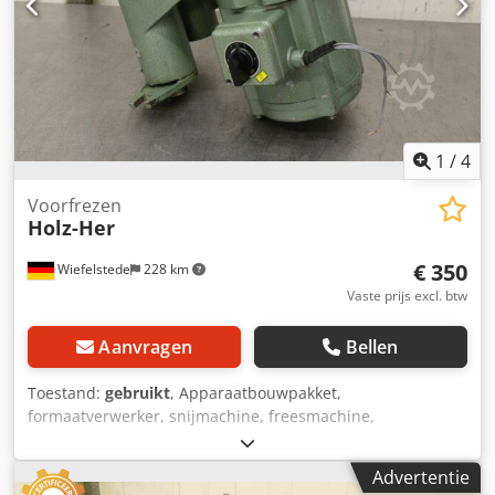
1
/
4
Voorfrezen
Holz-Her
€ 350
Wiefelstede
228 km
Vaste prijs excl. btw
Aanvragen
Bellen
Toestand:
gebruikt
, Apparaatbouwpakket,
formaatverwerker, snijmachine, freesmachine,
profielfreesmachine, voegenfreesmachine, snijmachine,
dubbelzijdige profiler, kantenbewerkingsmachine,
Advertentie
scoremotor, versnipperaarmotor, freesmotor voor