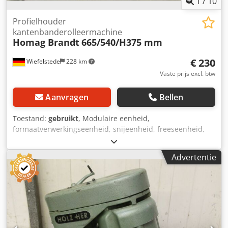
1
/
10
Profielhouder
kantenbanderolleermachine
Homag Brandt
665/540/H375 mm
€ 230
Wiefelstede
228 km
Vaste prijs excl. btw
Aanvragen
Bellen
Toestand:
gebruikt
, Modulaire eenheid,
formaatverwerkingseenheid, snijeenheid, freeseenheid,
profielfreeseenheid, voegfreeseenheid, trimeenheid,
dubbelkante profiler, kantbewerkingsmachine, scoremotor,
Advertentie
hakselmotor, freesmotor voor kantbewerkingsmachine,
profielhouder kantbewerkingsmachine -Fabrikant: Homag,
profielhouder van kantenaanlijmmachine BRANDT KM 35 -
Individuele onderdelen: zie foto's Csdpfx Ajgy T Nbelcsrf -
Afmetingen: 665/540 / H375 mm -Gewicht: 30 kg