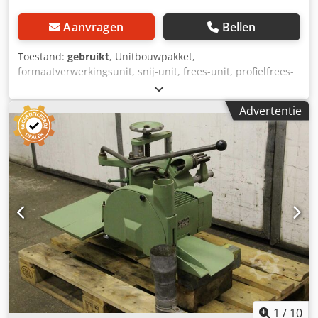
Aanvragen
Bellen
Toestand:
gebruikt
, Unitbouwpakket,
formaatverwerkingsunit, snij-unit, frees-unit, profielfrees-
unit, voegfrees-unit, trim-unit, dubbelkante profiler,
kantbewerkingsmachine, scoremotor, hakselmotor,
Advertentie
freesmotor voor kantbewerkingsmachine -Fabrikant: Katt,
freesunit met 3 frezen -Motor: Type N132M 12 kW / 2960
rpm -Beschermingsklasse: IP 44 -Schacht: beide zijden Ø
40 x 235 mm -Freesbreedte: 20/10/18 mm -Afmetingen:
840/320 / H380 mm -Gewicht: 99 kg Csdegy Dbpspfx Alcsrf
1
/
10