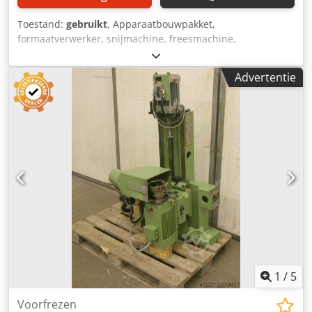
Toestand:
gebruikt
, Apparaatbouwpakket,
formaatverwerker, snijmachine, freesmachine,
profielfreesmachine, voegenfreesmachine, snijmachine,
dubbelzijdige profiler, kantenbewerkingsmachine,
Advertentie
scoremotor, versnipperaarmotor, freesmotor voor
kantenbewerkingsmachine -HOMAG freesunit: u kunt
korting, groef en profiel aanbrengen. -met sleutel: van 2
zijden elk -Freestoestel: draaibaar -1x motoren Perske -
Vermogen kW -Voltage: volts -Frequentie: Hz -Snelheid:
rpm Crodpsb R Hkpjfx Alcof -andere motoren met andere
diensten op voorraad tegen een meerprijs -Maten:
650/520/H600 mm -gewicht: 80 kg
1
/
5
Voorfrezen