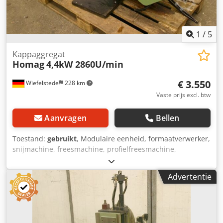
1
/
5
Kappaggregat
Homag
4,4kW 2860U/min
€ 3.550
Wiefelstede
228 km
Vaste prijs excl. btw
Aanvragen
Bellen
Toestand:
gebruikt
, Modulaire eenheid, formaatverwerker,
snijmachine, freesmachine, profielfreesmachine,
voegfreesmachine, snijmachine, dubbelzijdige profiler,
kantverwerkingsmachine, scoremotor,
Advertentie
versnipperaarmotor, freesmotor voor
kantverwerkingsmachine -HOMAG snoeiapparaat voor het
trimmen van de uitstekende randen aan de voor- en
achterkant -met zwaar leiderschap -Freestoestel: draaibaar
-2x motoren -Motortype: KCS 71.16-2 D Crsdpfx Alsb Uhp