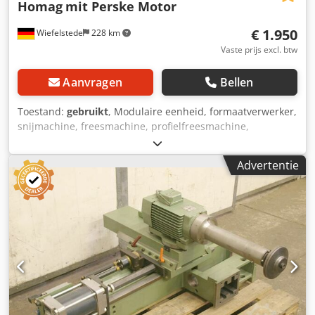
Homag
mit Perske Motor
€ 1.950
Wiefelstede
228 km
Vaste prijs excl. btw
Aanvragen
Bellen
Toestand:
gebruikt
, Modulaire eenheid, formaatverwerker,
snijmachine, freesmachine, profielfreesmachine,
voegfreesmachine, snijmachine, dubbelzijdige profiler,
kantverwerkingsmachine, scoremotor,
Advertentie
versnipperaarmotor, freesmotor voor
kantverwerkingsmachine -HOMAG freesunit voor het
gezamenlijk frezen -met zware zwaluwstaartgeleider -
Freestoestel: draaibaar -1x motoren Perske -Motortype:
KCS 70.12-2D -Vermogen: 3,0/4,4 kW Credpfxsb Uhp He
Alcsf -Voltage: 220/380/380 volt -Frequentie: 50/100 Hz -
Snelheid: 2880/5880 tpm -andere motoren met andere
diensten op voorraad tegen een meerprijs -Maten:
1150/600/H1330 mm -gewicht: 346 kg