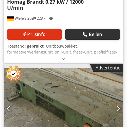
Homag Brandt
0,27 kW / 12000
U/min
Wiefelstede
228 km
Prijsinfo
Bellen
Toestand:
gebruikt
, Unitbouwpakket,
formaatverwerkingsunit, snij-unit, frees-unit, profielfrees-
unit, voegfrees-unit, trim-unit, dubbelkante profiler,
kantbewerkingsmachine, scoremotor, hakselmotor,
Advertentie
freesmotor voor kantbewerkingsmachine -Fabrikant:
Homag, afkanteenheid van kantenaanzetmachine BRANDT
KM 35 Crodpfxsgy T I Te Alcef -Motor: Homag type LF-40-L -
Kracht: 0,27 kW / 12000 omw/min -Voltage: 220V / 200 Hz -
Zaagblad: Ø 90 mm -Pneumatische componenten: Bosch -
Onafzonderlijke onderdelen: zie foto's -Afmetingen:
500/370 / H680 mm -Gewicht: 26 kg