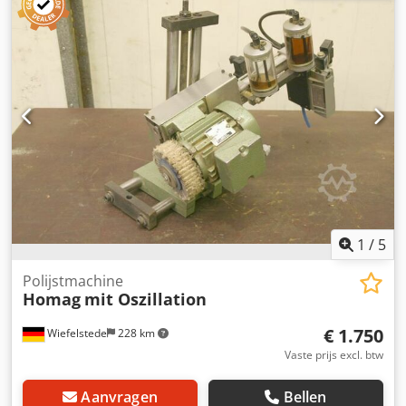
kantenbewerkingsmachine Crjdpfjc Iprfjx Alcef -Aantal: 1x
motor -Motortype: -Vermogen: kW -Voltage: 380 volt -
Gereedschapshouder: SK40 -Spindelsnelheid: 9000 rpm -
Maten: 340/270/H400 mm -gewicht: 35 kg
1
/
5
Polijstmachine
Homag
mit Oszillation
€ 1.750
Wiefelstede
228 km
Vaste prijs excl. btw
Aanvragen
Bellen