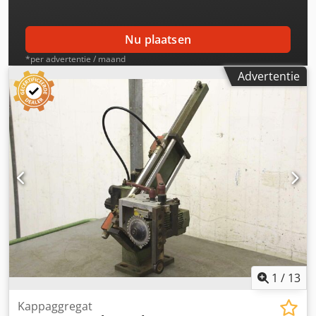
Nu plaatsen
*per advertentie / maand
Advertentie
1
/
13
Kappaggregat