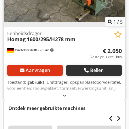
1
/
5
Eenheidsdrager
Homag
1600/295/H278 mm
€ 2.050
Wiefelstede
228 km
Vaste prijs excl. btw
Aanvragen
Bellen
Toestand:
gebruikt
, Unitdrager, opspanplaatdoorvoertafel,
voor eenheidsbouwpakket, formaatverwerkingsunit, snij-
unit, freesunit, profielfreesunit, voegfreesunit, snij-unit,
dubbelzijdige profilering, kantenbewerkingsmachine,
scoremotor, versnipperaarmotor, freesmotor voor
Ontdek meer gebruikte machines
kantenbewerkingsmachine -HOMAG eenheidsdrager voor
freesunits -met zwaar leiderschap -lateraal verplaatsbaar -
met een teller -Tafelhoogte: 278 mm -Tafeloppervlak: 1600