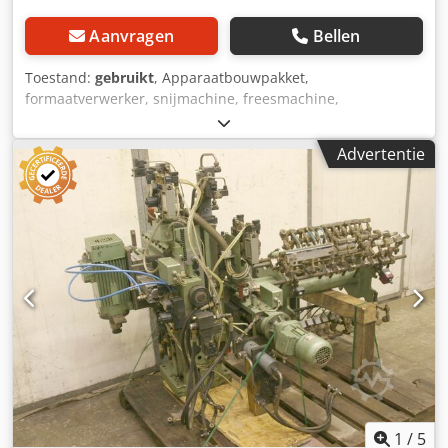
Aanvragen
Bellen
Toestand:
gebruikt
, Apparaatbouwpakket,
formaatverwerker, snijmachine, freesmachine,
profielfreesmachine, voegenfreesmachine, snijmachine,
dubbelzijdige profiler, kantenbewerkingsmachine,
Advertentie
scoremotor, versnipperaarmotor, freesmotor voor
kantenbewerkingsmachine -De tweemotorige HOMAG-
profielfrezen zorgen voor hoekrondingen, ook bij de
verwerking van fineerhout. -voor het afronden van randen
aan de voor- en achterkant van het werkstuk en aan de
onderkant -elk 2x hoekkopieerapparaten -2x motoren
Perske -Vermogen: 0.3 KW -Voltage: 165 volt -Frequentie:
300 Hz Cedpfx Alsb Uht Njcjrf -Snelheid: 18000 rpm -
Maten: 780/470/H340 mm -gewicht: 52 kg
1
/
5