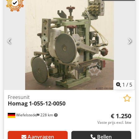
Overdracht in de huidige staat zoals gezien -Koffer: lichte
beschadiging, zie foto's -Freesunit: voor het frezen van de
uitstekende kanten aan de voor- en achterkant -
Verstelbereik: 400 tot 840 mm -Klemmen: pneumatisch -
Motoren: Holz-Her 750 W / 2600 omw/min -Zaagblad: Ø 160
mm -Afmetingen: 1010/450 / H540 mm Crodpfegyg Arex
Alcof -Gewicht: 94 kg
1
/
5
Freesunit
Homag
1-055-12-0050
€ 1.250
Wiefelstede
228 km
Vaste prijs excl. btw
Aanvragen
Bellen