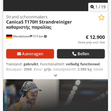
1
/
19
Strand schoonmakers
CanicaS
T170H Strandreiniger
καθαριστής παραλίας
€ 12.900
Wendelstein
515 km
Vaste prijs excl. btw
Aanvragen
Bellen
Toestand:
gebruikt
, Functionaliteit:
volledig functioneel
,
Bouwjaar:
2000
, kleur:
grijs
, totaalgewicht:
2.980 kg
, totale
hoogte:
2.300 mm
, totale lengte:
5.520 mm
, totale breedte:
2.540 mm
, werkbreedte:
1.700 mm
, Strandreiniger: +
CanicaS + Type T170 H + Aandrijving voor band en hark via
aftakas (540 of 1000 tpm) + Nieuwe band + Koppeldriehoek
voor trekker + Egaliseermes en opvangbak hydraulisch
bediend Dcodsy Tmqpopfx Afaok + Bouwjaar 2000 +
Volledig verzinkt + Benodigde tractorvermogen: 60 pk +
Oppervlakteprestatie: 20.000 m²/uur + Afmetingen: 552cm