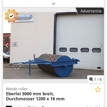
aandrijving en tractie: inschakelbare vierwielaandrijving
(4WD) inclusief mechanische sperdifferentiaal achter,
Advertentie
tankinhoud: 25,5 liter diesel, serienummer: 047300068
Kleur: zoals afgebeeld, conform foto's en bij inspectie
Dsdpfx Afozqanysaeck Staat: nieuw
1
/
6
Weide roller
Eberlei
3000 mm breit,
Durchmesser 1200 x 18 mm