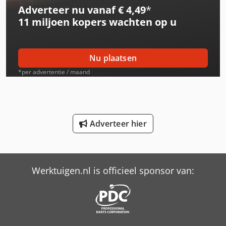
Adverteer nu vanaf € 4,49
*
International 453
11 miljoen kopers
wachten op u
International 523
International 533
Nu plaatsen
International 553
*per advertentie / maand
International 554
International 633
Adverteer hier
International 644
International 654
Werktuigen.nl is officieel sponsor van:
International 706
International 733
International 824