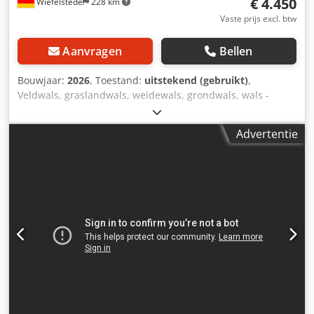
€ 4.450
Wiefelstede
228 km
Vaste prijs excl. btw
Aanvragen
Bellen
Bouwjaar:
2026
, Toestand:
uitstekend (gebruikt)
,
Veldwals, graslandwals, weidewals, grondwals, wals -
Weiderol: Diameter: 1200 mm -Wanddikte van de buis: 18
mm -Uitrusting: Met water vulbaar, met schraper,
Advertentie
waarschuwingsborden -Totale breedte: 3000 mm -
Werkbreedte: 2650 mm -Lagers: polyamide bussen
Dcodpfx Astlzdbofaok -Gewicht gevuld: ca. 5.000 kg -
Leeggewicht: 2.200 kg