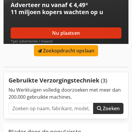
Adverteer nu vanaf € 4,49
*
x 254cm x 230cm (lxbxh) + Leeggewicht: 1.980 kg;
11 miljoen kopers
wachten op u
toegestaan totaalgewicht: 2.980 kg + Werkbreedte: 170 cm
+ Opvangbak 1.400 l + Gemeentelijk apparaat van 1e
eigenaar Ontvang alle nieuw geplaatste voertuigen per e-
mail – meld u aan voor onze NIEUWSBRIEF! Fouten en
Nu plaatsen
vergissingen voorbehouden, tussentijdse verkoop mogelijk!
*per advertentie / maand
Zoekopdracht opslaan
Gebruikte Verzorgingstechniek
(3)
Nu Werktuigen volledig doorzoeken met meer dan
200.000 gebruikte machines.
Zoeken
Blader door de populairste