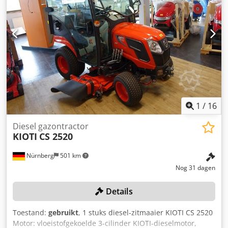
1
/
16
Diesel gazontractor
KIOTI
CS 2520
Nürnberg
501 km
Nog 31 dagen
Details
Toestand:
gebruikt
, 1 stuks diesel-zitmaaier KIOTI CS 2520
Motor: vloeistofgekoelde 3-cilinder KIOTI-dieselmotor,