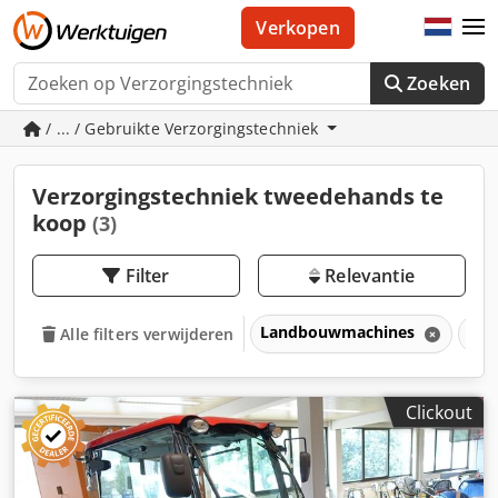
Verkopen
Zoeken
/ ... / Gebruikte Verzorgingstechniek
Verzorgingstechniek tweedehands te
koop
(3)
Filter
Relevantie
Landbouwmachines
Ver
Alle filters verwijderen
Clickout