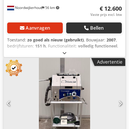
€ 12.600
Noordwijkerhout
56 km
Vaste prijs excl. btw
Aanvragen
Bellen
Toestand:
zo goed als nieuw (gebruikt)
, Bouwjaar:
2007
,
bedrijfsturen:
151 h
, Functionaliteit:
volledig functioneel
,
garantieduur:
12 maanden
, Coldjet Aero30 Machine is as
new machine is suitable for industrial cleaning. Reducing
Advertentie
and very large projects. The advantage for this machine is
that it is not full of new generation electronics. It is one of
the most aggressive machines on the market. This
machine is in excellent condition. Cold jet Aero 30 Dry Ice
Blasting Machine Complete with the Following Equipment
COLDJET AERO 30 DRY ICE (151 HOURS RUN) 1 x 20’
Blasting Hose 1 x Cold jet Applicator 2 x Nozzles NIEW One
of the best machines in the world. No electronics in it.
That’s why it’s reliable. And it’s not that expensive to
maintain. For inquiries or to arrange a viewing, please
contact us Dr.Dryice All machines sold have a 1-year