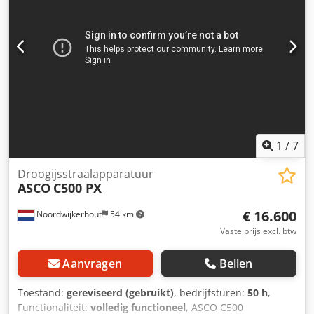
1
/
7
Droogijsstraalapparatuur
ASCO
C500 PX
€ 16.600
Noordwijkerhout
54 km
Vaste prijs excl. btw
Aanvragen
Bellen
Toestand:
gereviseerd (gebruikt)
, bedrijfsturen:
50 h
,
Functionaliteit:
volledig functioneel
, ASCO C500