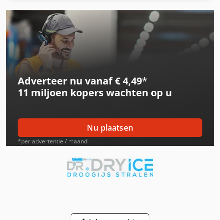
International 3688
International 433
International 453
Adverteer nu vanaf € 4,49
*
International 533
11 miljoen kopers
wachten op u
International 553
International 554
Nu plaatsen
International 633
*per advertentie / maand
International 644
International 654
International 734