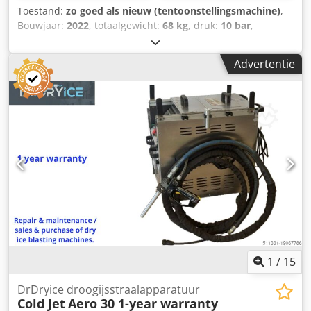
Toestand:
zo goed als nieuw (tentoonstellingsmachine)
,
Bouwjaar:
2022
, totaalgewicht:
68 kg
, druk:
10 bar
,
ingangsspanning:
230 V
, slangpakket lengte:
5.000 mm
,
CRYONOMIC COB62+ droogijsblaster. Demomachine
Advertentie
gebruikt voor presentaties door de distributeur in Polen, in
nieuwstaat. Gebruikt voor ongeveer 20 uur demonstraties.
Dodpfx Apjq Rvakjcock Inbegrepen in de levering:
machine, 5m slang, pistool met standaard mondstuk. Max.
straaldruk: 10 bar. Luchtverbruik: 0,5 - 5,5 m3/min.
Droogijsverbruik: 20 - 80 kg. Mogelijkheid om extra
straalmiddelmodule te gebruiken voor agressiever
reinigen met straalmiddel. Mogelijkheid om LED
pistoolverlichting te gebruiken. Eenvoudige en
betrouwbare werking en ontwerp ondersteund door meer
dan 30 jaar ervaring in de productie van
droogijsreinigingsapparatuur. Gefabriceerd in België.
1
/
15
DrDryice droogijsstraalapparatuur
Cold Jet
Aero 30 1-year warranty