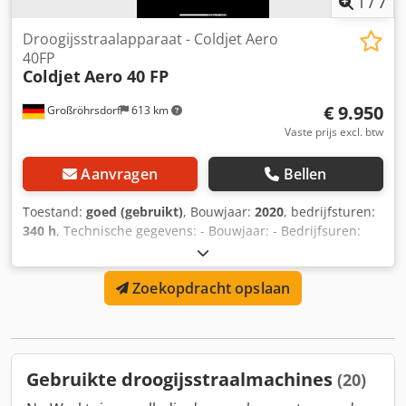
1
/
7
Droogijsstraalapparaat - Coldjet Aero
40FP
Coldjet
Aero 40 FP
€ 9.950
Großröhrsdorf
613 km
Vaste prijs excl. btw
Aanvragen
Bellen
Toestand:
goed (gebruikt)
, Bouwjaar:
2020
, bedrijfsturen:
340 h
, Technische gegevens: - Bouwjaar: - Bedrijfsuren:
340 - Droogijscapaciteit: 18,2 kg - Toevoersnelheid: 0–2
kg/min - Afmetingen: 91,4 × 50,8 × 101,6 cm - Gewicht: ca.
Zoekopdracht opslaan
117 kg - Luchtverbruik: 1,4–4,7 m³/min bij 5,5 bar -
Stralingsdrukbereik: 1,4–17,2 bar Wordt geleverd met
slangenpakket, pistool en ronde nozzle. Netprijs excl. 19%
BTW. Dedpfx Ajywawwepcsck
Gebruikte droogijsstraalmachines
(20)