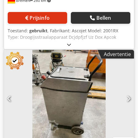
Bremen
260 km
btw.
Prijsinfo
Bellen
Toestand:
gebruikt
, Fabrikant: Ascojet Model: 2001RX
Type: Droogijsstraalapparaat Dcjdpfjzf Uz Dox Apcok
Bedrijfsdruk: tot 10 bar Luchtverbruik: ca. 3–6 m³/min
Droogijsverbruik: 20–80 kg/u Bedrijfsuren: 481
Advertentie