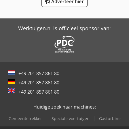
International 824
Adverteer hier
International 833
International 834
Werktuigen.nl is officieel sponsor van:
International 844
Job-Mann 200-35
Max Holland Fd35T-Mgc6
Oil & Steel
+49 201 857 861 80
+49 201 857 861 80
Trailer And Tools
+49 201 857 861 80
Huidige zoek naar machines:
Gemeentetrekker
Speciale voertuigen
Gasturbine