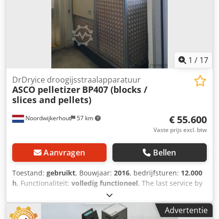
1
/
17
DrDryice droogijsstraalapparatuur
ASCO pelletizer
BP407 (blocks /
slices and pellets)
€ 55.600
Noordwijkerhout
57 km
Vaste prijs excl. btw
Aanvragen
Bellen
Toestand:
gebruikt
, Bouwjaar:
2016
, bedrijfsturen:
12.000
h
, Functionaliteit:
volledig functioneel
, ⁠The last service by
Asco was performed in December 2016 at 12032 hours.
After the service the system had only worked for extra 603
Advertentie
hours because invested into brand new production line.