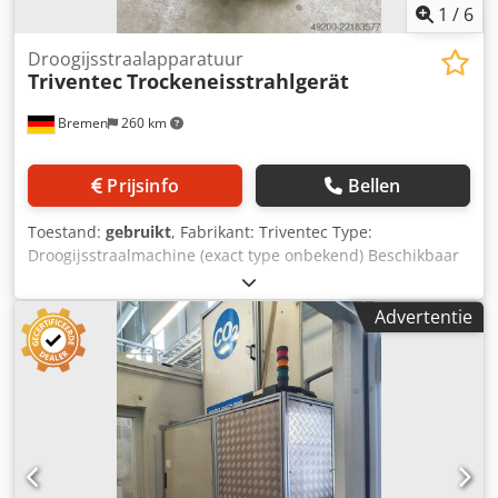
1
/
6
Droogijsstraalapparatuur
Triventec
Trockeneisstrahlgerät
Bremen
260 km
Prijsinfo
Bellen
Toestand:
gebruikt
, Fabrikant: Triventec Type:
Droogijsstraalmachine (exact type onbekend) Beschikbaar
aantal: 2 stuks Toestand: gebruikt Dcsdpszf Uy Hjfx Apcok
Toepassing: Reiniging en oppervlaktebehandeling door
Advertentie
middel van droogijsstralen