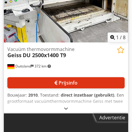
dB Productiesnelheid: 3 ~ 10 cycli/min Uitrusting:
Vormgereedschap voor 3 blisters per slag, elk met
openingshulp op één hoek; interne afmetingen: 105 mm x
75 mm x 15 mm Staat: Als nieuw (tentoonstellingsmodel)
1
/
8
Vacuüm thermovormmachine
Geiss
DU 2500x1400 T9
Duitsland
372 km
Prijsinfo
Bouwjaar:
2010
, Toestand:
direct inzetbaar (gebruikt)
, Een
grootformaat vacuümthermovormmachine Geiss met twee
raamplaten is beschikbaar. Verwarmingsvermogen: 360
kW, aansluitvermogen: 370 kW, raamplaten: 2, min.
Advertentie
raamplaatafmetingen 1: 1360 mm/860 mm, max.
afmetingen 1: 2460 mm/1460 mm, raamplaataanpassing 1