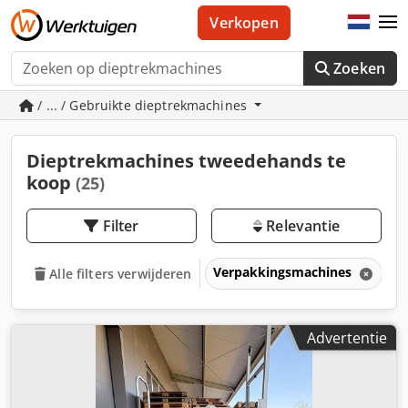
Verkopen
Zoeken
/ ... / Gebruikte dieptrekmachines
Dieptrekmachines tweedehands te
koop
(25)
Filter
Relevantie
Verpakkingsmachines
D
Alle filters verwijderen
Advertentie