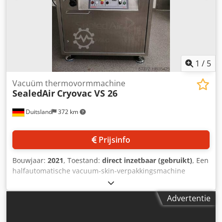
1
/
5
Vacuüm thermovormmachine
SealedAir
Cryovac VS 26
Duitsland
372 km
Prijsinfo
Bouwjaar:
2021
, Toestand:
direct inzetbaar (gebruikt)
, Een
halfautomatische vacuum-skin-verpakkingsmachine
(traysealer) van Sealed Air voor Darfresh skinverpakking is
beschikbaar. Verpakkingscapaciteit: 15/min,
Advertentie
cycluscapaciteit: 1,5 cycli/min, foliebreedte: 562 mm,
maximale productafmetingen X/Y/Z: 670 mm/470 mm/50