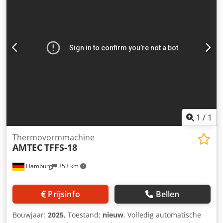
X/Y: 1100 mm/600 mm. Min. raamplaatafmetingen 2: 940
mm/520 mm, max. afmetingen 2: 2400 mm/1400 mm,
raamplaataanpassing 2 X/Y: 1460 mm/880 mm. Materialen:
PS/ABS/TPU/PMMA. Totale machinedimensies X/Y/Z: ca.
9150 mm/2350 mm/4000 mm, totaalgewicht: ca. 15.500 kg.
Besturing: Siemens Simatic Panel PC. Bedrijfsuren (april
2026): ca. 20.100 uur. Documentatie aanwezig. Bezichtiging
ter plaatse mogelijk. Zonder vacuümpomp,
reserveonderdelen en temperatuurregelunit.
Waarschijnlijk beschikbaar vanaf oktober 2026. Credpfx
Asy Aafrsnkef
1
/
1
Thermovormmachine
AMTEC
TFFS-18
Hamburg
353 km
Prijsinfo
Bellen
Bouwjaar:
2025
, Toestand:
nieuw
, Volledig automatische