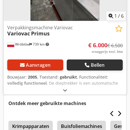
1
/
6
Verpakkingsmachine Variovac
Variovac
Primus
€ 6.000
Wróblów
739 km
€ 6.500
vraagprijs excl. btw
Aanvragen
Bellen
Bouwjaar:
2005
, Toestand:
gebruikt
, Functionaliteit:
volledig functioneel
, De dieptrekker is een automatische
machine voor het vormen, vullen en sluiten. Een bijzonder
kenmerk is de modulaire opbouw. Deze modules zijn
achter elkaar geplaatst volgens de volgorde van de
Ontdek meer gebruikte machines
bewerkingen. Ze zijn als zelfstandige eenheden ontworpen
en kunnen binnen dezelfde serie worden uitgewisseld.
Crjdpfxoy Txcqj Anksf
A
Krimpapparaten
Buisfoliemachines
Gesan 