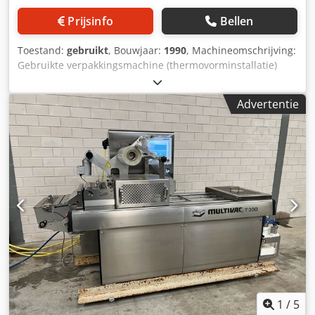
Prijsinfo
Bellen
Toestand:
gebruikt
, Bouwjaar:
1990
, Machineomschrijving:
Gebruikte verpakkingsmachine (thermovorminstallatie)
Fabrikant: Adolf Illig Type: SB 53C - DIN Bouwjaar: 1990
Aandrijfmotor: 1,24 kW Afmetingen: L 1.600 x B 1.135 x H
Advertentie
2.710 mm Csdpexm Sa Hefx Ankjrf Leeggewicht: 500 kg
Technische documentatie: Ja Opmerking:
Verwarmingsvermogen: 4,5 kW (15 keramische vlakstralers)
Vacuüminstallatie: Vacuümgraad max. 0,95 kp/cm²
Formaten: Vormvlak: 405×500 mm Kartonmaat: 400×495
mm Foliebreedte: 445 mm Trekdiepte positief: 150 mm
Trekdiepte negatief: 150 mm Verpakkingshoogte: 150 mm
Folierol diameter (blister): 400 mm Folierol diameter (skin):
350 mm Folierolkern diameter: 70 mm Toestand: Gebruikt
Prijs: Op aanvraag
1
/
5