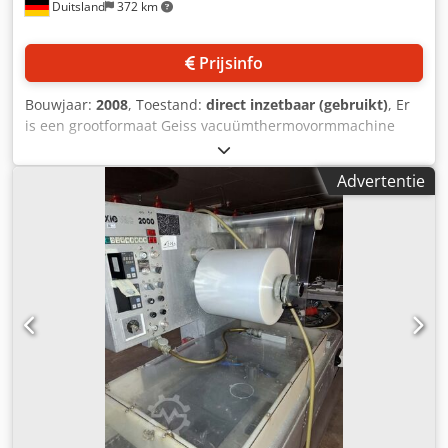
Duitsland
372 km
Prijsinfo
Bouwjaar:
2008
, Toestand:
direct inzetbaar (gebruikt)
, Er
is een grootformaat Geiss vacuümthermovormmachine
beschikbaar. Paneelzaagsnede min.: 1100mm/1300mm,
max. paneelzagen: 2100mm/1800mm, max. maldiepte:
Advertentie
620mm. Extra plaatformaat 1: min.: 850mm/750mm, max.:
1850mm/1250mm. Extra plaatformaat 2: min.:
1050mm/800mm, max.: 2050mm/1300mm. Inclusief een
aparte beladingsmachine met pneumatische plaat snij-
inrichting, een automatische uitlijner voor plaatsneden in
de lengte- en dwarsrichting, een pneumatische schuif voor
het verwijderen van de gegoten delen uit de
beladingseenheid, een volautomatisch centraal
smeersysteem voor de beladingsmachine, meerdere
verwisselbare pallets voor vensterplaatsets, een opslagrek
voor vensterplaten, alsmede een vacuümregelsysteem met
vier onafhankelijk instelbare stroomsnelheden en een
luchtbehandelingssysteem. Documentatie beschikbaar.