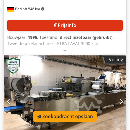
Berlin
548 km
Prijsinfo
Bouwjaar:
1996
, Toestand:
direct inzetbaar (gebruikt)
,
Twee dieptrekmachines TETRA LAVAL 3000 zijn
beschikbaar, stroomaansluiting: 30A, spanning: 380V,
bouwjaar machine 1/ 2: 1995/ 1996. Csdpjgbft Rofx Ankjrf
Veiling
Zoekopdracht opslaan