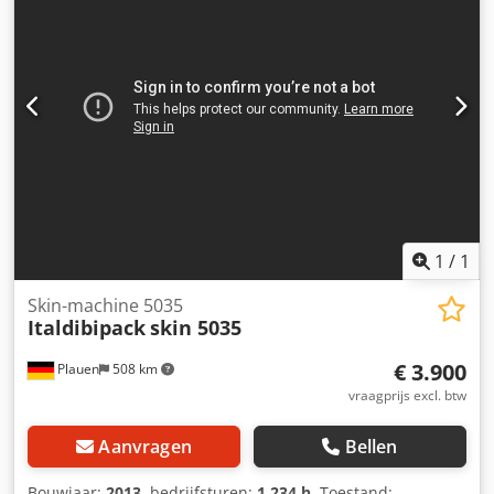
mm, tray-lengtebereik: 135 mm-700 mm, tray-
breedtebereik: 120 mm-520 mm, tray-hoogtebereik: 5 mm-
50 mm. Machine-afmetingen X/Y/Z: ca. 1050 mm/1650
mm/1250 mm, gewicht: ca. 500 kg. Documentatie
aanwezig. Bezichtiging ter plaatse mogelijk. Cjdpfx
Aexaphbjnksrf
1
/
1
Skin-machine 5035
Italdibipack
skin 5035
€ 3.900
Plauen
508 km
vraagprijs excl. btw
Aanvragen
Bellen
Bouwjaar:
2013
, bedrijfsturen:
1.234 h
, Toestand: