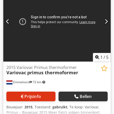
1
/
5
2015 Variovac Primus thermoformer
Variovac
primus thermoformer
Emmeloord
72 km
Prijsinfo
Bellen
Bouwjaar:
2015
, Toestand:
gebruikt
, Te koop: Variovac
Primus – Bouwjaar 2015 Meer foto's volgen binnenkort,