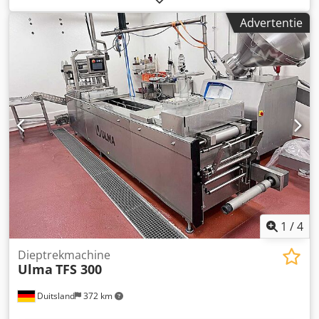
de matrijs (X/Y): 500 mm / 350 mm, maximale
Advertentie
positieve/negatieve dieptrekking: 100 mm / 100 mm,
maximale hoogte van de matrijs: 100 mm, vacuümpomp:
Busch R5. Afmetingen van de machine (X/Y/Z): ongeveer
1700 mm / 1300 mm / 2600 mm, gewicht: ongeveer 500 kg.
Documentatie is aanwezig. Een bezichtiging ter plaatse is
mogelijk. Cjdpjzqu Eyofx Anksrf
1
/
4
Dieptrekmachine
Ulma
TFS 300
Duitsland
372 km