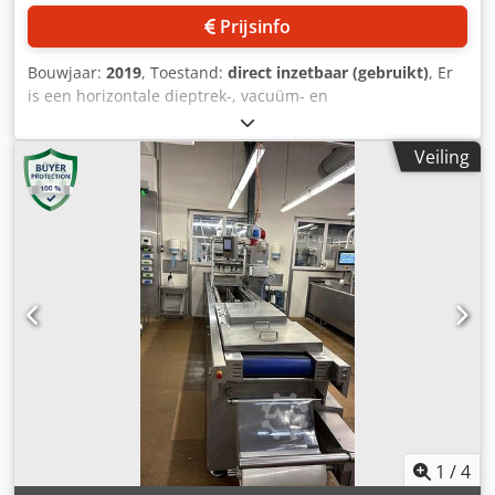
Prijsinfo
Bouwjaar:
2019
, Toestand:
direct inzetbaar (gebruikt)
, Er
is een horizontale dieptrek-, vacuüm- en
verpakkingsmachine van Ulma beschikbaar voor het
verpakken van zowel flexibele als stijve folies, bestemd
Veiling
voor de voedingsmiddelenindustrie. Frame lengte: 4000
mm, werkhoogtebereik: 850 mm - 950 mm, maximale
foliebreedte: 420 mm, maximale folie-aanvoer: 360 mm,
maximale vormdiepte: 130 mm, maximale folierol
diameter: 350 mm, maximale folierol binnendiameter: 76
mm, vacuümpomp: Busch R5 RA 0302 D,
machineafmetingen X/Y/Z: ca. 1050 mm / 5000 mm / 1950
mm. Inclusief rollen van stijve en flexibele folie.
Documentatie is aanwezig. Een bezichtiging ter plaatse is
mogelijk. Crjdpfx Aezpywrenkjf
1
/
4