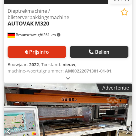
Dieptrekmachine /
blisterverpakkingsmachine
AUTOVAK
M320
Braunschweig
361 km
Prijsinfo
Bellen
Bouwjaar:
2022
, Toestand:
nieuw
,
machine-/voertuignummer:
AM00222071301-01-01
,
Fabrikant: AUTOVAK Model: M320 Hoofdmateriaal:
Roestvrij staal Afmetingen: 3.550 mm x 1.050 mm x 2.300
Advertentie
mm Gewicht: ca. 1.200 kg Stroomvoorziening: 3 x 400 V + N
+ E / 50/60 Hz Persluchtvoorziening: Druk min. 6 bar, 500
L/min (zonder printer) Cedepfcd Aopfx Ankorf Breedte
bovenbaan: 305 - 310 mm Diameter rolkern: 3 Diameter
rol: 400 mm Breedte van onderste baan: 322 +/- 1 mm
Diameter rolkern: 3 Diameter rol: 300 mm Snijformaat: 130
x 100 mm Trekdiepte: 15 mm Lengte laadzone: 450 mm
Geïnstalleerd vermogen: 15 kW Geluidsniveau: onder 72