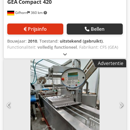
GEA
Compact 420
meerdere verpakkings- en formaatmaten
Gifhorn
360 km
Prijsinfo
Bellen
Bouwjaar:
2010
, Toestand:
uitstekend (gebruikt)
,
Functionaliteit:
volledig functioneel
, Fabrikant: CFS (GEA)
Type: Compact 420 Bouwjaar: 2010 Elektrische aansluiting:
28 kW, 42 A, 400 V, 50 Hz Crsdportq I Eofx Ankof
Advertentie
Etiketteermachine: Fabrikant: CFS Type: TiroLabe TL-150
Bouwjaar: 2010 met gasinjectie inclusief 4 formatssets
Conditie: zeer goed De op de foto zichtbare metaaldetector
en Espera transportband zijn niet inbegrepen in dit
aanbod. Dit zijn aparte machines.