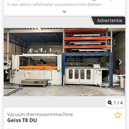
is een kleine tafelmodel vacuümmachine (kamer-
vacuümmachine) Italian Pack beschikbaar.
Kamerafmetingen X/Y/Z: 370mm/420mm/180mm,
Advertentie
vacuümpompcapaciteit: 16m³/h, maximale gebruiksduur
per dag: 5 uur. Documentatie aanwezig. Bezichtiging op
locatie mogelijk. Credjwt A U Ropfx Ankef
1
/
4
Vacuüm thermovormmachine
Geiss
T8 DU