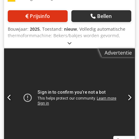
Ankorf Houd er rekening mee dat onze nieuwe prijzen vaak
lager zijn dan de gebruikelijke prijzen. Stel gerust uw
Prijsinfo
Bellen
vraag en vertel ons uw verpakkingsopdracht. - Meestal zijn
er 30-50 verschillende nieuwe machines direct uit
Bouwjaar:
2025
, Toestand:
nieuw
, Volledig automatische
voorraad leverbaar. Bovendien hanteren wij zeer korte
thermoformmachine: Bekers/bakjes worden gevormd,
levertijden van circa 3 weken voor machines die op
gevuld en met folie afgesloten. Geschikt voor vacuüm-,
klantspecificatie worden vervaardigd. - Alle machines zijn
gas- en beschermende atmosfeerverpakking van
leverbaar met volledige garantie.
Advertentie
levensmiddelen zoals broodjes, vlees, zeevruchten, fruit,
groenten, maar ook van non-foodproducten, medische
producten en huishoudelijke artikelen. Centrale
onderdelen van roestvrij staal, eenvoudig vervangbare
modulaire bakken, waterkoelsysteem voor
thermovormgereedschap en lasmodule. Vacuümpomp van
BUSCH, pneumatische componenten van SMC,
elektronische componenten voornamelijk van Schneider,
fotosensoren van SICK, PLC en touchscreen van Delta. -
Specificaties: Bovenste verpakkingsmaterialen: Hitte-
sealbare folies met een breedte van max. 400 mm;
Onderste verpakkingsmaterialen: Thermoformeerbare
afsluitfolie (er kunnen zowel stijve als flexibele folies