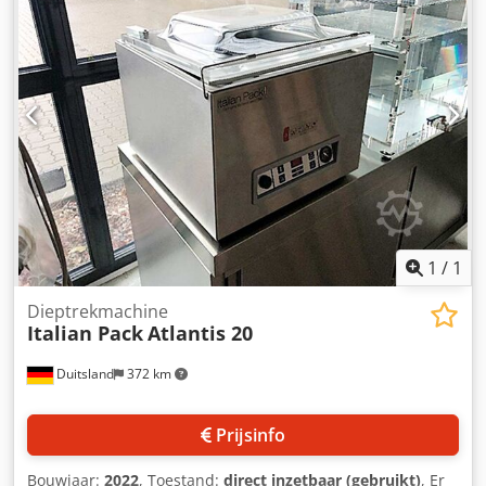
Kartonvormeenheid • Kabel met CEE 16A stekker • Gewicht
ca. 750 kg Crodofua Dcepfx Anksf Machine verkrijgbaar in
alle varianten b, b-2, b-3, b-4.
1
/
1
Dieptrekmachine
Italian Pack
Atlantis 20
Duitsland
372 km
Prijsinfo
Bouwjaar:
2022
, Toestand:
direct inzetbaar (gebruikt)
, Er