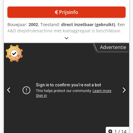
Duurzame Duitse techniek - Geschikt voor middelgrote tot
hoge productievolumes - Eenvoudig te integreren in
Prijsinfo
bestaande productielijnen Codpfx Ansyan D Nekerf 📍
Locatie: Uit voorraad leverbaar 🚚 Wereldwijde levering
Bouwjaar:
2002
, Toestand:
direct inzetbaar (gebruikt)
, Een
mogelijk op aanvraag Voor meer informatie, specificaties,
A&D diepdrukmachine met koelaggregaat is beschikbaar.
prijzen of het maken van een afspraak voor bezichtiging,
Onderbaan foliebreedte: 185 mm, bovenbaan foliebreedte:
neem gerust contact met ons op. * Bouwjaar: 2015
175 mm. Documentatie aanwezig. Bezichtiging op locatie is
Advertentie
mogelijk. Naar verwachting beschikbaar vanaf begin 2027.
Credpsy Igc Uefx Ankef
1
/
14