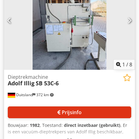
1
/
8
Dieptrekmachine
Adolf Illig
SB 53C-6
Duitsland
372 km
Prijsinfo
Bouwjaar:
1982
, Toestand:
direct inzetbaar (gebruikt)
, Er
is een vacuüm-dieptrekpers van Adolf Illig beschikbaar,
voorzien van een vacuümpomp van Busch. Afmetingen van