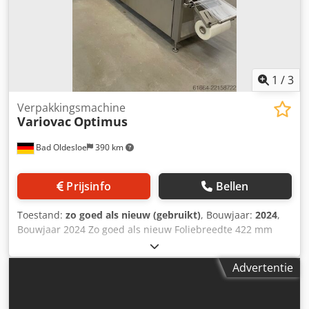
1
/
3
Verpakkingsmachine
Variovac
Optimus
Bad Oldesloe
390 km
Prijsinfo
Bellen
Toestand:
zo goed als nieuw (gebruikt)
, Bouwjaar:
2024
,
Bouwjaar 2024 Zo goed als nieuw Foliebreedte 422 mm
Crodpfozfipcex Ankof Afhaallengte 460 mm
Advertentie