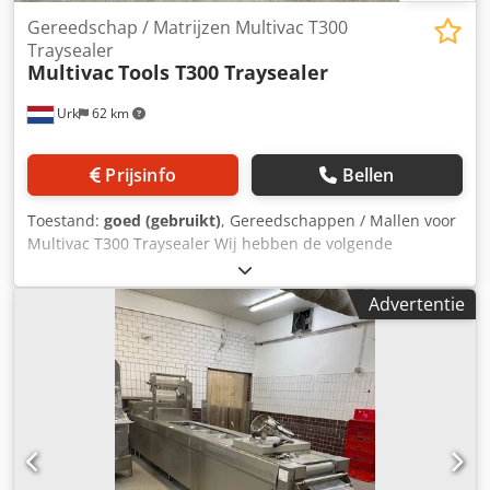
Gereedschap / Matrijzen Multivac T300
Traysealer
Multivac
Tools T300 Traysealer
Urk
62 km
Prijsinfo
Bellen
Toestand:
goed (gebruikt)
, Gereedschappen / Mallen voor
Multivac T300 Traysealer Wij hebben de volgende
gereedschappen / mallen op voorraad voor een Multivac
T300 traysealer: Traysformaat 227 x 178 mm (2 stuks op
Advertentie
voorraad) Traysformaat 278 x 187 mm Cjdsu Tczmopfx
Ankjrf Traysformaat 208 x 160 mm (voor SKIN-verpakking)
Traysformaat 164 x 123 mm (1/8 gastro)