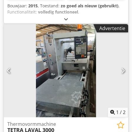
Bouwjaar:
2015
, Toestand:
zo goed als nieuw (gebruikt)
,
Functionaliteit:
volledig functioneel
,
machine-/voertuignummer:
585
, Diverse "hefwagens" voor
feeders, bijvoorbeeld Cedpfx Aneumtc Askjrf geldig voor
Advertentie
verschillende machinetypes:
BEC300,BEC500,B1240,UPS1070,B1880,UPS
1030,UPS1040,etc. De apparaten kunnen ook nuttig zijn
voor andere toepassingen. Het bouwjaar kan variëren, alle
apparaten zijn zo goed als nieuw en zijn nooit in gebruik
geweest.
1
/
2
Thermovormmachine
TETRA LAVAL
3000