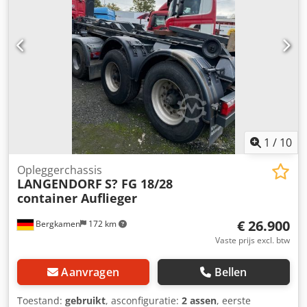
1
/
10
Opleggerchassis
LANGENDORF
S? FG 18/28
container Auflieger
€ 26.900
Bergkamen
172 km
Vaste prijs excl. btw
Aanvragen
Bellen
Toestand:
gebruikt
, asconfiguratie:
2 assen
, eerste