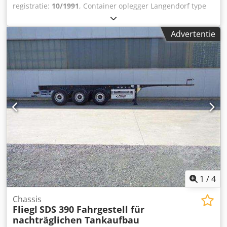
registratie:
10/1991
, Container oplegger Langendorf type
SA, FG 18 - 28, in zeer goede staat en zeer weinig gebruikt,
Csdpfx Akoxpz U Ej Hjha
Advertentie
1
/
4
Chassis
Fliegl
SDS 390 Fahrgestell für
nachträglichen Tankaufbau