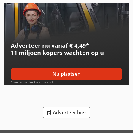
International 654
International 824
International 834
Adverteer nu vanaf € 4,49
*
Schaffer 2345 T
11 miljoen kopers
wachten op u
Schaffer 4560 T
Schaffer 4580 T
Nu plaatsen
Schaffer 5680 T
*per advertentie / maand
Schaffer 6370 T
Schaffer 6390 T
Adverteer hier
Schaffer 6680 T
Schaffer 8610 T