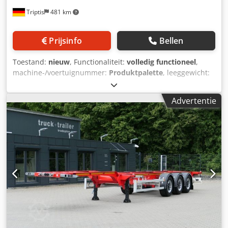
Triptis
481 km
Prijsinfo
Bellen
Toestand:
nieuw
, Functionaliteit:
volledig functioneel
,
machine-/voertuignummer:
Produktpalette
, leeggewicht:
3.200 kg
, maximaal laadgewicht:
35.800 kg
, totaalgewicht:
39.000 kg
, asconfiguratie:
3 assen
, bandenmaten:
385/65
Advertentie
r22.5
, Maatwerk transportoplossing Stel uw Fliegl-voertuig
samen volgens uw wensen. Het afgebeelde voertuig is een
voorbeeld. Productie en uitrusting worden individueel
volgens klantspecificatie uitgevoerd. Meer informatie
Fijnkorrelige staal gelaste constructie in lichte bouwwijze,
schotelplaat met verwisselbare 2-inch kingpin, slechts 2
langsliggers als dubbele T-liggers voor later montage van
een extra portaal vooraan in nieuwe/actuele uitvoering,
buitenframe licht schuin met Load-Lock-profiel voor het
inhaken van spanbanden. Let op! Om de spanbanden te
bevestigen in combinatie met zijborden, moeten de
borden worden geopend!, 24 tons tweeversnellings