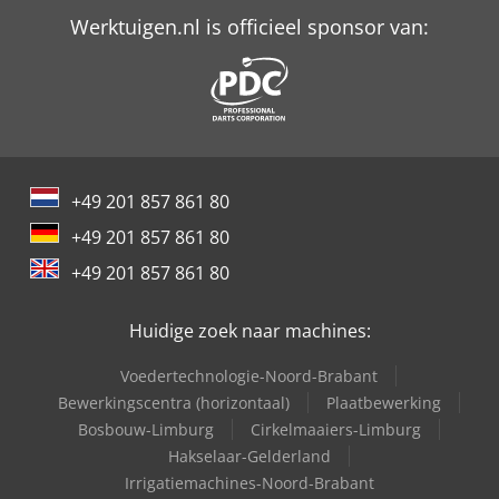
Werktuigen.nl is officieel sponsor van:
Schaffer 9380 T
Schaffer 9610 T
Schaffer 9630 T
Schaffer 9660 T
+49 201 857 861 80
Trailer And Tools
+49 201 857 861 80
Versalift Hoogwerker Op Bestelauto Chassis
+49 201 857 861 80
Versalift Hoogwerker Op Vrachtauto
Huidige zoek naar machines:
Voedertechnologie-Noord-Brabant
Bewerkingscentra (horizontaal)
Plaatbewerking
Bosbouw-Limburg
Cirkelmaaiers-Limburg
Hakselaar-Gelderland
Irrigatiemachines-Noord-Brabant