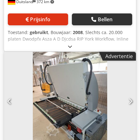
Duitsland
372 km
Prijsinfo
Bellen
Toestand:
gebruikt
, Bouwjaar:
2008
, Slechts ca. 20.000
platen Dwodpfx Asza A D Djcdsa RIP York Workflow, Inline
stans 425 Azura C95 uitwasunit Beschikbaar: op korte
termijn
Advertentie