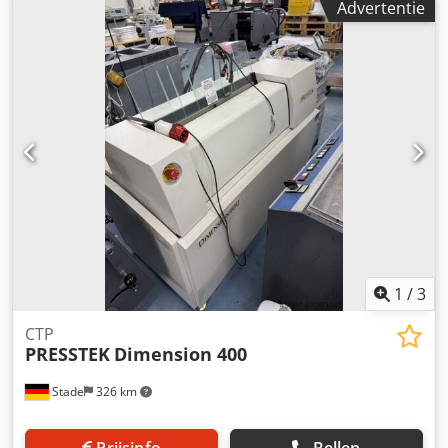
Advertentie
Plaatformaat : 370 x 323 mm Maks. Plaatformaat : 930 x
1140 mm Plaatdikte : 0,15 - 0,3 mm De technische
gegevens kunnen variëren afhankelijk van het werk, de
verbruiksgoederen en eventuele andere factoren.
1
/
3
CTP
PRESSTEK
Dimension 400
Stade
326 km
Prijsinfo
Bellen