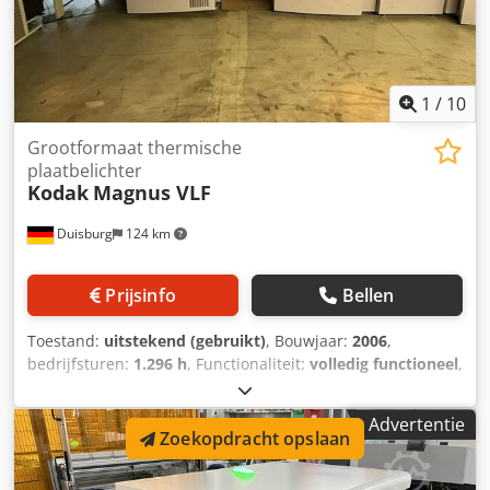
1
/
10
Grootformaat thermische
plaatbelichter
Kodak
Magnus VLF
Duisburg
124 km
Prijsinfo
Bellen
Toestand:
uitstekend (gebruikt)
, Bouwjaar:
2006
,
bedrijfsturen:
1.296 h
, Functionaliteit:
volledig functioneel
,
plaatbreedte:
1.600 mm
, plaatlengte:
2.083 mm
, KODAK
Magnus VLF grootformaat thermische plaatbelichter met
Advertentie
MCU multi-cassette-eenheid (vier cassettes) Nieuwe TH 7-
Zoekopdracht opslaan
laser (mei 2023) met slechts 1296 laseruren 2400 dpi Z-
snelheid Totaal belichte drukplaten: 258.861 stuks