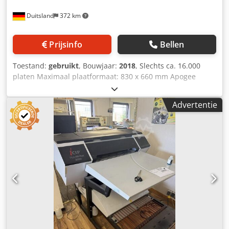
Duitsland
372 km
Prijsinfo
Bellen
Toestand:
gebruikt
, Bouwjaar:
2018
, Slechts ca. 16.000
platen Maximaal plaatformaat: 830 x 660 mm Apogee
Workflow 10.69.0 RIP Inline stansen Azura C95 uitwasunit
Stacker ST 95EX Dwodpfxsyt I Uns Acdea Op korte termijn
Advertentie
beschikbaar