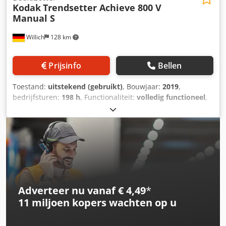
Kodak
Trendsetter Achieve 800 V
Manual S
Willich
128 km
Prijsinfo
Bellen
Toestand:
uitstekend (gebruikt)
, Bouwjaar:
2019
,
bedrijfsturen:
198 h
, Functionaliteit:
volledig functioneel
,
Magnus Trendsetter, model TEE, bouwjaar 2019,
handgeschakelde versie, geschikt voor 800 V. Djdpezlr H
Dsfx Acdowa
Adverteer nu vanaf € 4,49
*
11 miljoen kopers
wachten op u