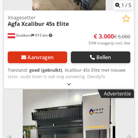
1
/
5
Imagesetter
Agfa
Xcalibur 45s Elite
€ 3.000
Gratkorn
915 km
€ 5.000
EXW vraagprijs excl. btw
Aanvragen
Bellen
Toestand:
goed (gebruikt)
, Xcalibur 45s Elite met nieuwe
laser, oude laser is ook nog aanwezig. Dwsdpfx
Ajxcurqscdja
Advertentie