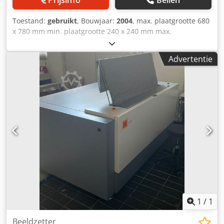
Toestand:
gebruikt
, Bouwjaar:
2004
, max. plaatgrootte 680
x 780 mm min. plaatgrootte 240 x 240 mm max.
plaatcapaciteit 20 st./u Dwodszgxbwjpfx Acdoa Chemievrij
Advertentie
1
/
1
Beeldzetter