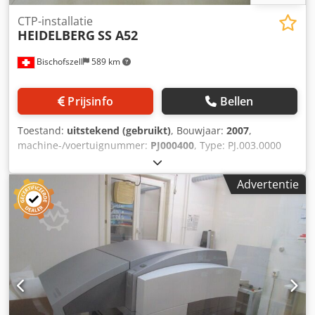
CTP-installatie
HEIDELBERG
SS A52
Bischofszell
589 km
Prijsinfo
Bellen
Toestand:
uitstekend (gebruikt)
, Bouwjaar:
2007
,
machine-/voertuignummer:
PJ000400
, Type: PJ.003.0000
Paneelformaat (mm): 240 x 240 tot 670 x 525 Plaatdikte
(mm): 0,15 tot 0,30 Uitrusting / verdere details: G & J
Advertentie
stapelaar Dwodpfxepahr Ae Acdoa Software, RIP, Pc De
machine heeft 1 laserkop met 64 diodes Demontage,
verpakking van de machine en beveiliging (verzekering van
de machine tijdens transport) wordt uitgevoerd door de
fabrikant / Heidelberg.