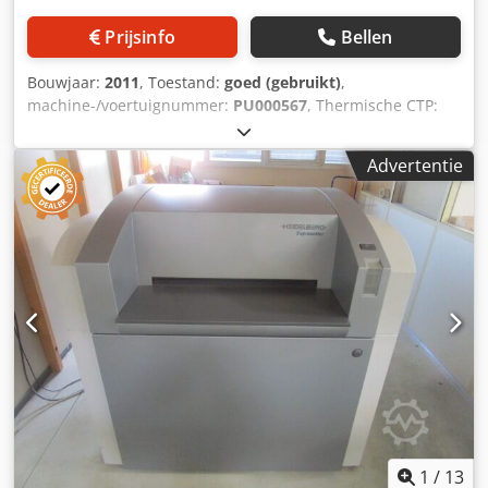
Prijsinfo
Bellen
Bouwjaar:
2011
, Toestand:
goed (gebruikt)
,
machine-/voertuignummer:
PU000567
, Thermische CTP:
Computer to Plate Opnamesysteem: Externe trommel
Dubbele Casette Lader DCL 106: Twee platen met
Advertentie
volautomatische belading PST 480 B Plaatstapelaar
Technische details: Dwedofh Dmqepfx Acdoa
Doorvoeroptie (platen/uur in max. formaat) : 12 platen/uur
Min. Plaatformaat : 370 x 323 mm Maks. Plaatformaat : 930
x 1060 mm Plaatdikte : 0,15 - 0,3 mm De technische
gegevens kunnen variëren afhankelijk van het werk, de
verbruiksgoederen en eventuele andere factoren.
1
/
13