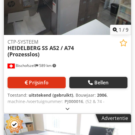
1
/
9
CTP-SYSTEEM
HEIDELBERG
SS A52 / A74
(Prozesslos)
Bischofszell
589 km
Prijsinfo
Bellen
Toestand:
uitstekend (gebruikt)
, Bouwjaar:
2006
,
machine-/voertuignummer:
PJ000016
, (52 & 74 -
SOFTWARELICENTIE VOOR BEIDE FORMATEN) Soort:
PJ.003.0000 Doorvoer: tot 11 platen/uur (afhankelijk van het
Advertentie
gebruikte plaattype) Formaat: 52 & 74 met softwarelicentie
voor beide formaten Paneelformaten (H x B): van 240 x 240
mm tot 670 x 750 mm Plaatdikte: 0,15 mm - 0,30 mm