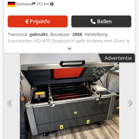
Duitsland
372 km
Prijsinfo
Bellen
Toestand:
gebruikt
, Bouwjaar:
2008
, Heidelberg
Suprasetter A52/A75 Dodpozk H Igefx Acdewa met Glunz &
Jenen ontwikkeleenheid C85 Type: PJ003.0000 Laserkop: 64
dioden Formaat A52: max. plaatgrootte 676 × 530 mm
Advertentie
Formaat A75: max. plaatgrootte 676 × 760 mm 200–240 V~,
50/60 Hz, 8 A