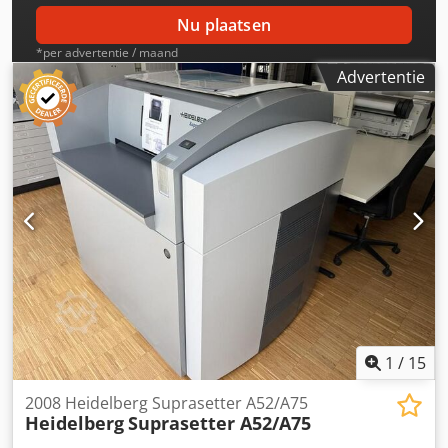
Nu plaatsen
*per advertentie / maand
Advertentie
1
/
15
2008 Heidelberg Suprasetter A52/A75
Heidelberg
Suprasetter A52/A75