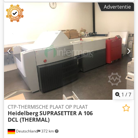
digitale laserbelichtingsinstallatie Phoenix 1213V CtS met
Advertentie
maximale zeefgrootte van 1200 x 1300 mm te koop. 2540
dpi met PDF-vectoroptie – 12700 DPI. 30 watt laser met 405
nm golflengte Dwjdsw T Sfkjpfx Acdoa 4° DMD-technologie
met TILT-software Inline-optie, installatie kan ook
handmatig worden beladen. Geschikt voor zeven met een
framesterkte tot 60 mm.
1
/
7
CTP-THERMISCHE PLAAT OP PLAAT
Heidelberg
SUPRASETTER A 106
DCL (THERMAL)
Deutschland
372 km