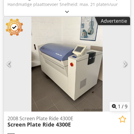
Handmatige plaattoevoer Snelheid: max. 21 platen/uur
Dwedswv Eahjpfx Acdsa Maximale plaatgrootte: 838 x 990
mm Minimale plaatgrootte: 267 x 215 mm
Advertentie
1
/
9
2008 Screen Plate Ride 4300E
Screen
Plate Ride 4300E