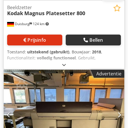
Beeldzetter
Kodak
Magnus Platesetter 800
Duisburg
124 km
Prijsinfo
Bellen
Toestand:
uitstekend (gebruikt)
, Bouwjaar:
2018
,
Functionaliteit:
volledig functioneel
, Gebruikt,
volautomatisch 8up thermisch CTP-systeem Kodak Magnus
800 plaatbelichter 5 cassettes MCU, UDR-C, uitname- en
Advertentie
stapelinrichting Glunz & Jensen MK III Dwsdpfjytp Txjx
Acdoa Bouwjaar 2018 Prinergy TIFF-Shooter op Dell
Optiplex 3050 Intel Core i3 Prinergy Evo versie 8.1 op Dell
T-310 werkstations Max. plaatformaat: 950 x 1163 mm Min.
plaatformaat: 330 x 305 mm Snelheid F: 28 platen/uur
Standaard resolutie: 2400 / 1200 dpi 1 paar Heidelberg
Autoplate-stansen 425 mm 1 paar Manroland Autoplate-
stansen 780 mm