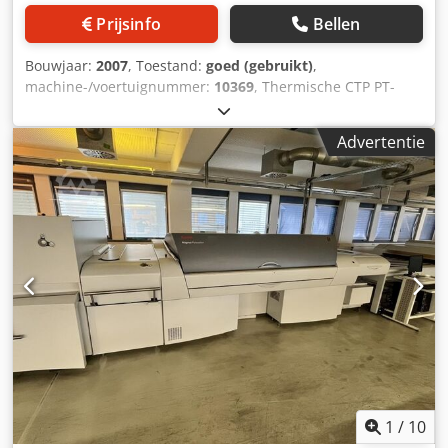
Prijsinfo
Bellen
Bouwjaar:
2007
, Toestand:
goed (gebruikt)
,
machine-/voertuignummer:
10369
, Thermische CTP PT-
R4300 E: Computer to Plate Dedpfx Asfh Dm Nocdjwa
Opnamesysteem: Externe trommel 2 x SA-L4100
Advertentie
Enkelvoudige Autoloader: Volautomatisch laden van 50
platen & automatische interleafverwijdering PST 26 Plate
Stacker Bacher Punch 425 voor PT-R4000 ADARA TH 85:
Reinigings- en gommingseenheid voor chemievrije
thermische CTP-platen Technische details: Doorvoeroptie
(platen/uur in max. formaat) : 10 platen/uur Lichtbron: 16-
kanaals infrarood laserdiodes Min. Plaatformaat : 324 x
370 mm Maks. Plaatformaat : 830 x 660 mm Maks.
Beeldformaat : 830 x 633 mm Plaatdikte : 0,15 - 0,3 mm
Resolutie : 2.400 - 2.438 - 2.540 dpi Afmetingen van de
machine L x B x H : 1.750 x 1.030 x 1.178 mm De technische
gegevens kunnen variëren afhankelijk van het werk, de
verbruiksgoederen en eventuele andere factoren.
1
/
10