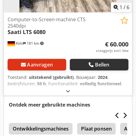
1
/
6
Computer-to-Screen-machine CTS
2540dpi
Saati
LTS 6080
€ 60.000
Köln
181 km
vraagprijs excl. btw
Aanvragen
Bellen
Toestand:
uitstekend (gebruikt)
, Bouwjaar:
2024
,
bedrijfsturen:
50 h
, Functionaliteit:
volledig functioneel
,
totale lengte:
1.670 mm
, totale breedte:
820 mm
, totale
hoogte:
930 mm
, totaalgewicht:
600 kg
, ingangsspanning:
240 V
, plaatbreedte:
60 mm
, plaatlengte:
80 mm
, SAATI
Ontdek meer gebruikte machines
LTS 6080 CTS (Computer-to-Screen) installatie in zeer
goede staat. De machine is bedoeld voor directe
laserbelichting van gecoate ramen voor zeefdruk. Geen
0
wax-systeem – echte directe belichting. Ideaal voor
Ontwikkelingsmachines
Plaat ponsen
Allca
textielzeefdrukbedrijven met frequente motiefwisselingen