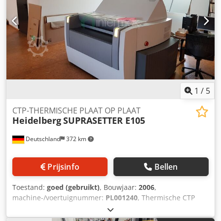
1
/
5
CTP-THERMISCHE PLAAT OP PLAAT
Heidelberg
SUPRASETTER E105
Deutschland
372 km
Prijsinfo
Bellen
Toestand:
goed (gebruikt)
, Bouwjaar:
2006
,
machine-/voertuignummer:
PL001240
, Thermische CTP
(Computer to Plate) Dwjdpefmmyzofx Acdja Doorvoeroptie
(platen/uur in max. formaat) : 14 platen/uur Min.