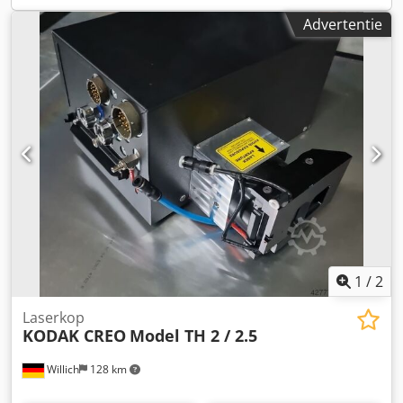
en eigen raamproductie. Resolutie tot 2540 dpi - directe
Advertentie
laserbelichting - geschikt voor alle gangbare CTS-emulsies
Maximale raamgrootte: 60x80cm De machine kan ter
plaatse worden bezichtigd en getest met uw eigen
zeeframen. Transport van de machine is mogelijk na
overleg en speciale afspraak. De prijs is inclusief: -
Computer inclusief toetsenbord, monitor en muis. -
Machine-software met alle configuratie- en
instelmogelijkheden - Accessoires
(onderhoudshulpmiddelen) Verkoop onder uitsluiting van
elke vorm van garantie en aansprakelijkheid voor
gebreken. Oliver Bartsch GmbH – Keulen, Duitsland
Dedpsyx Hfwefx Acdjwa Voor verdere vragen staan wij u
graag ter beschikking.
1
/
2
Laserkop
KODAK CREO
Model TH 2 / 2.5
Willich
128 km