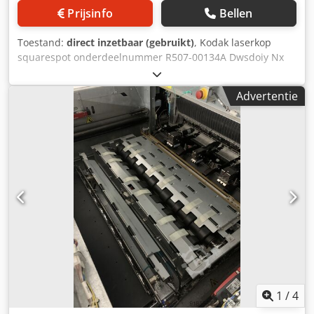
Prijsinfo
Bellen
Toestand:
direct inzetbaar (gebruikt)
, Kodak laserkop
squarespot onderdeelnummer R507-00134A Dwsdoiy Nx
Aopfx Acdea - 50W 630nm - 10mW 680nm
Advertentie
1
/
4