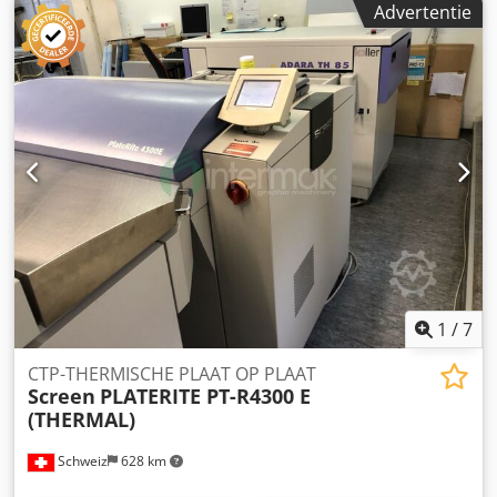
Advertentie
Glunz & Jensen Interplater MP 85: Thermische
plaatbewerker Technische details: Doorvoeroptie
(platen/uur in max. formaat) : 20 platen/uur Lichtbron: 32-
kanaals infrarood laserdioden Min. Plaatformaat : 324 x
370 mm Maks. Plaatformaat : 830 x 660 mm Maks.
Beeldformaat : 830 x 633 mm Plaatdikte : 0,15 - 0,3 mm
Afmetingen van de machine L x B x H : 1.750 x 1.030 x
1.178 mm De technische gegevens kunnen variëren
afhankelijk van het werk, de verbruiksgoederen en
eventuele andere factoren.
1
/
7
CTP-THERMISCHE PLAAT OP PLAAT
Screen
PLATERITE PT-R4300 E
(THERMAL)
Schweiz
628 km