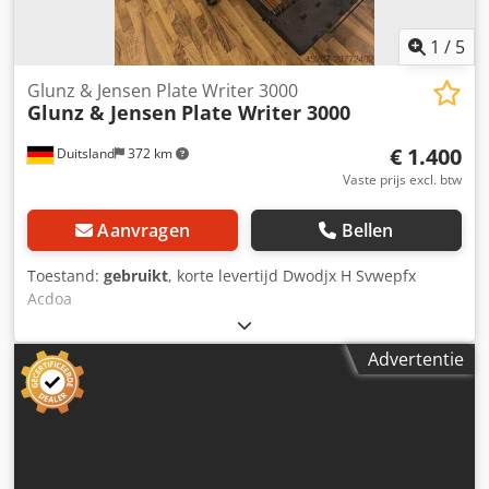
1
/
5
Glunz & Jensen Plate Writer 3000
Glunz & Jensen
Plate Writer 3000
€ 1.400
Duitsland
372 km
Vaste prijs excl. btw
Aanvragen
Bellen
Toestand:
gebruikt
, korte levertijd Dwodjx H Svwepfx
Acdoa
Advertentie