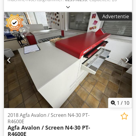
platen / uur Tellerstand: 69'068 platen Formaat (cm): 50x70
Uitrusting / verdere details: Dwjdjrigkhepfx Acdja met
Advertentie
server, Trueflow-software met geïntegreerde plaatstempel
met 40 laserdiodes (afzonderlijk vervangbaar) -Demontage,
verpakking van de machine en beveiliging (verzekering van
de machine tijdens transport) wordt uitgevoerd door de
fabrikant / Heidelberg.
1
/
10
2018 Agfa Avalon / Screen N4-30 PT-
R4600E
Agfa Avalon / Screen
N4-30 PT-
R4600E