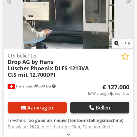
1
/
6
CtS-belichter
Drop AG by Hans
Lüscher
Phoenix DLES 1213VA
CtS mit 12.700DPI
€ 127.000
Freienbach
604 km
EXW vraagprijs excl. btw
Aanvragen
Bellen
Toestand:
zo goed als nieuw (tentoonstellingsmachine)
,
Bouwjaar:
2026
, bedrijfsturen:
50 h
, Functionaliteit:
volledig functioneel
, DROP AG democenter-machine