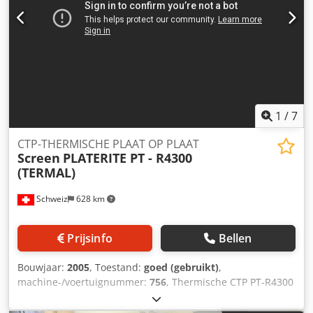
1
/
7
CTP-THERMISCHE PLAAT OP PLAAT
Screen
PLATERITE PT - R4300
(TERMAL)
Schweiz
628 km
Prijsinfo
Bellen
Bouwjaar:
2005
, Toestand:
goed (gebruikt)
,
machine-/voertuignummer:
756
, Thermische CTP PT-R4300
(Computer to Plate) Dedpjfh Dmzsfx Acdewa
Opnamesysteem: Externe trommel PST 26 Plate Stacker