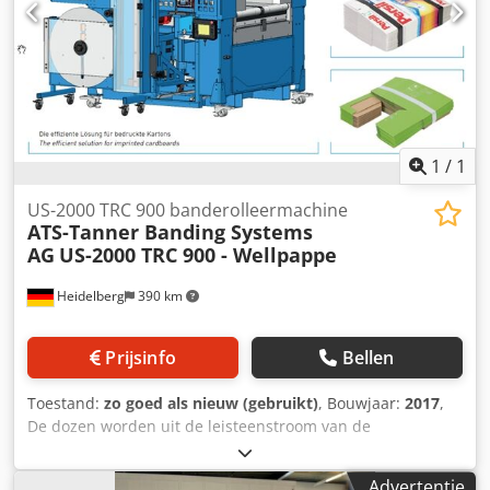
1
/
1
US-2000 TRC 900 banderolleermachine
ATS-Tanner Banding Systems
AG
US-2000 TRC 900 - Wellpappe
Heidelberg
390 km
Prijsinfo
Bellen
Toestand:
zo goed als nieuw (gebruikt)
, Bouwjaar:
2017
,
De dozen worden uit de leisteenstroom van de
vouwdozenmachine gehaald, met de hand gestapeld en op
de invoerband van de US-2000 TRC 900 geduwd. In het
Advertentie