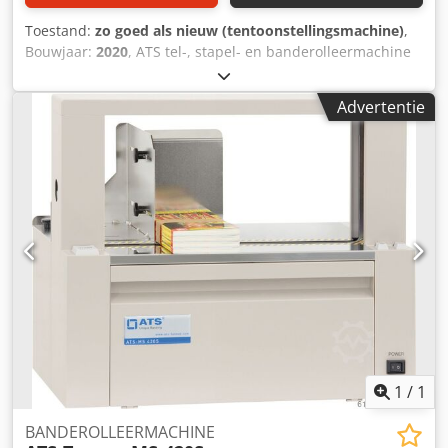
Toestand:
zo goed als nieuw (tentoonstellingsmachine)
,
Bouwjaar:
2020
, ATS tel-, stapel- en banderolleermachine
Functionele volgorde: De producten worden op
betrouwbare wijze gescheiden, geteld en gestapeld vanaf
Advertentie
de verticale magazijnas van de feeder. De producten
worden vervolgens vanuit het verzamelstation (in een hoek
van 90°) overgebracht naar de banderolleerunit met een
pusher, die ze product per product banderolleert en
uitwerpt. Dsdpfx Aehk I Niogtekr
1
/
1
BANDEROLLEERMACHINE