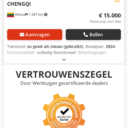
CHENGQI
Pakketafmetingen (min / max) Lengte: 75 – 330 mm Hoogte:
100 – 300 mm Breedte: 50 – 100 mm Extra informatie:
€ 15.000
Vilnius
1.347 km
Overvoersysteem inbegrepen Houders voor boven- en
onderfolierollen Documentatie beschikbaar
Vaste prijs excl. btw
Aanvragen
Bellen
Toestand:
zo goed als nieuw (gebruikt)
, Bouwjaar:
2024
,
Functionaliteit:
volledig functioneel
, Belastingzegel-
machine voor nicotine/snus blikken. Capaciteit: 2.500
belastingzegels per uur. Werkt perfect. Dksdpfxjytf S Ds
Agtsr
VERTROUWENSZEGEL
Door Werktuigen gecertificeerde dealers