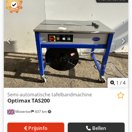
bereik bundelcapaciteit: 1x5/1x10, productafmetingen x
265 mm x 125 mm / 350 mm x 120 mm x 120 mm.
Machineafmetingen X/Y: ca. 3300 mm/3020 mm,
bedrijfsuren: ca. 5842 uur. Documentatie beschikbaar. Een
bezoek ter plaatse is mogelijk. Dkedpfx Ajvmq Tpogtor
1
/
4
Semi-automatische tafelbandmachine
Optimax
TAS200
Misterton
437 km
Prijsinfo
Bellen