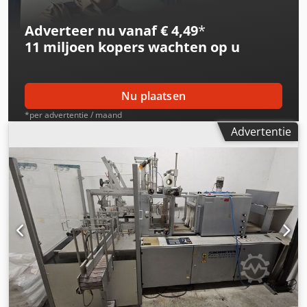
voor onmiddellijk gebruik. Neem contact op voor meer
informatie of om een bezichtiging te regelen! Te koop:
Adverteer nu vanaf € 4,49
*
Band-All BA32-102 Banding Tool
11 miljoen kopers
wachten op u
Nu plaatsen
*per advertentie / maand
Advertentie