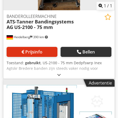
1
/
1
BANDEROLLEERMACHINE
ATS-Tanner Bandingsystems
AG
US-2100 - 75 mm
Heidelberg
390 km
Prijsinfo
Bellen
Toestand:
gebruikt
, US-2100 - 75 mm Dedpfswrp Inex
Agtskr Bredere banden zijn steeds vaker nodig voor
logistieke en promotionele eenheidsconsolidatie. De US-
2100, met zijn unieke ultrasone sealsysteem, verwerkt
Advertentie
papier- en foliebanden met een breedte van 75 of 100 mm.
De banden bieden voldoende ruimte voor het bedrukken
van marketinginformatie. De machine is gemakkelijk
toegankelijk, geschikt voor gebruik in kleine ruimtes en
biedt een hoge mate van beveiliging.