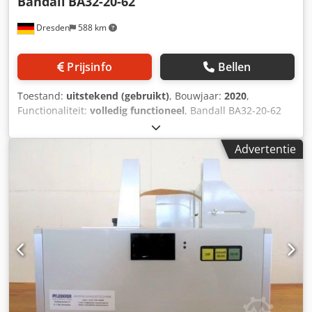
Bandall
BA32-20-62
Dresden
588 km
Prijsinfo
Bellen
Toestand:
uitstekend (gebruikt)
, Bouwjaar:
2020
,
Functionaliteit:
volledig functioneel
, Bandall BA32-20-62
model BbB - Branding door banding jaar 2019
bandbreedte 60mm max. productbreedte 320 mm max.
Advertentie
producthoogte 200 mm externe molenhouder met dubbele
buffer Dkedpevmphlsfx Agtjr PEM-printer
afdrukregistratie-apparaat roestvrijstalen deksels -
geschikt voor de voedingsindustrie gecontroleerd en
gereinigd door een gecertificeerd Bandall-servicebedrijf