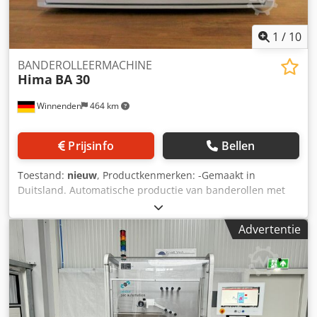
1
/
10
BANDEROLLEERMACHINE
Hima
BA 30
Winnenden
464 km
Prijsinfo
Bellen
Toestand:
nieuw
, Productkenmerken: -Gemaakt in
Duitsland. Automatische productie van banderollen met
kraftpapier of PE-folie. -Prestaties tot 23 banderollen per
minuut, afhankelijk van de grootte van de verpakte
Advertentie
goederen. Dkedpfxoq Htcae Agtjr -Rustig en snel. -
Productbreedte 30-310 mm. -Producthoogte 5-200 mm. -
Bandbreedte 30 mm. -Traploze aanpassing van de
bandspanning voorkomt beschadiging van de verpakte
goederen. -Eenvoudige bediening. -Cyclusontgrendeling
via drukknop of voetschakelaar. Als alternatief is