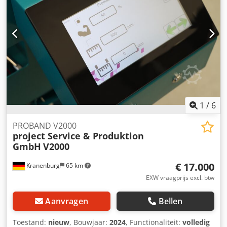
1
/
6
PROBAND V2000
project Service & Produktion
GmbH
V2000
€ 17.000
Kranenburg
65 km
EXW vraagprijs excl. btw
Aanvragen
Bellen
Toestand:
nieuw
, Bouwjaar:
2024
, Functionaliteit:
volledig