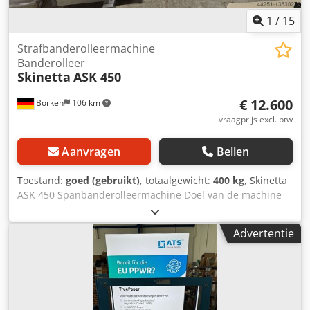
1
/
15
Strafbanderolleermachine
Banderolleer
Skinetta
ASK 450
€ 12.600
Borken
106 km
vraagprijs excl. btw
Aanvragen
Bellen
Toestand:
goed (gebruikt)
, totaalgewicht:
400 kg
, Skinetta
ASK 450 Spanbanderolleermachine Doel van de machine
Dodpfxsp U T Ifj Agtjkr De strakke banderolleermachines
uit de SKINETTA serie worden gebruikt om afzonderlijke
Advertentie
producten of meerdere afzonderlijke producten strak te
banderolleren (wikkelen) met polyethyleenfolie. In
tegenstelling tot krimpmachines wordt de wikkelfolie strak
om de verpakking getrokken voor het sealen. Dit strak
trekken is het belangrijkste voordeel van het proces. Het