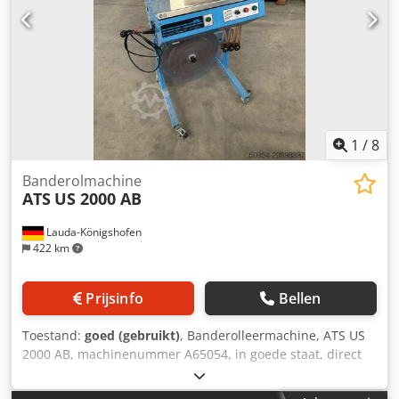
efficiëntie te verhogen, bieden wij onze klanten op verzoek
speciale plaatafmetingen aan, naast de talrijke
standaardafmetingen (zie achterzijde). De omschakelbare,
instelbare vaste lengte of zachte spanning maakt niet
alleen strak maar ook zacht banderolleren voor zachte
producten mogelijk. De hoogteverstelling en beenruimte
maken ook zittend werken mogelijk.
1
/
8
Banderolmachine
ATS
US 2000 AB
Lauda-Königshofen
422 km
Prijsinfo
Bellen
Toestand:
goed (gebruikt)
, Banderolleermachine, ATS US
2000 AB, machinenummer A65054, in goede staat, direct
beschikbaar Dksdex S Ew Sspfx Agtjr