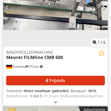
Dsdpfxjyhqbye Agtokr
1
/
6
BANDEROLLEERMACHINE
Meurer
FILMline CMB 600
Duitsland
372 km
Prijsinfo
Toestand:
direct inzetbaar (gebruikt)
, Bouwjaar:
2015
,
bedrijfsturen:
5.842 h
, Er is een foliebanderolleermachine
met krimpmachine van Meurer-verpakkingsmachines
beschikbaar. Banderolleerprestatie: 35 producten/min,
Advertentie