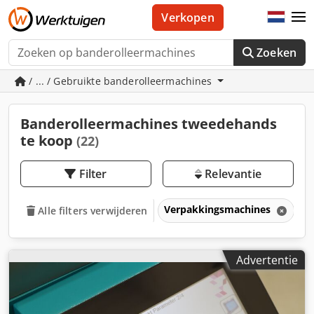
Verkopen
Zoeken
/ ... / Gebruikte banderolleermachines
Banderolleermachines tweedehands
te koop
(22)
Filter
Relevantie
Verpakkingsmachines
B
Alle filters verwijderen
Advertentie