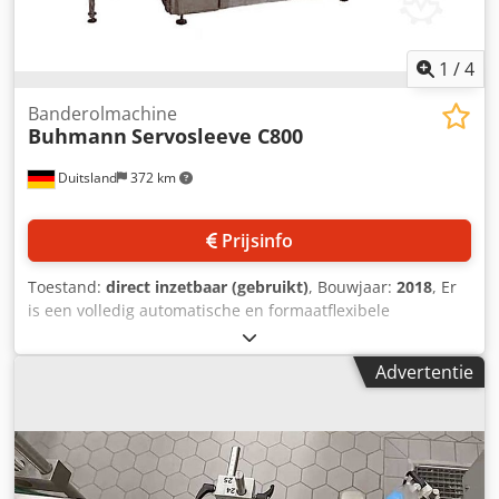
1
/
4
Banderolmachine
Buhmann
Servosleeve C800
Duitsland
372 km
Prijsinfo
Toestand:
direct inzetbaar (gebruikt)
, Bouwjaar:
2018
, Er
is een volledig automatische en formaatflexibele
banderolleermachine van Buhmann beschikbaar voor
potten. Banderolleercapaciteit: 150 enkele
Advertentie
verpakkingen/min, potdiameter: ca. 67 mm, pothoogte: ca.
53,5 mm, machinedimensies L/B/H: ca. 5100 mm/1450
mm/2150 mm, gewicht: ca. 1300 kg. Inclusief toevoer met
schroef, roterende toevoer met magazijn, bekerstransport,
uitvoer, lijmsysteem en randapparatuur. Documentatie
aanwezig. Bezichtiging ter plaatse is mogelijk.