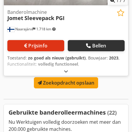
1
/
7
Banderolmachine
Jomet
Sleevepack PGI
Naarajärvi
1.718 km
Prijsinfo
Bellen
Toestand:
zo goed als nieuw (gebruikt)
, Bouwjaar:
2023
,
Functionaliteit:
volledig functioneel
,
machine-/voertuignummer:
868
, type ingangsstroom:
driefasig
, totaalgewicht:
1.127 kg
, ingangsspanning:
400 V
,
Zoekopdracht opslaan
ingangsfrequentie:
50 Hz
, bedrijfsdruk:
6 bar
, Buspers
wordt verkocht wegens overcompleetheid Dksdpfxsyzqr To
Agter
Gebruikte banderolleermachines
(22)
Nu Werktuigen volledig doorzoeken met meer dan
200.000 gebruikte machines.