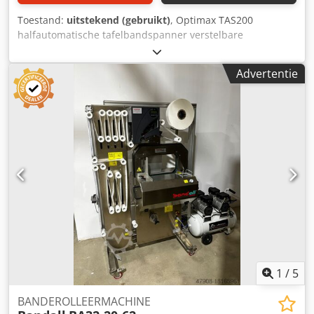
Toestand:
uitstekend (gebruikt)
, Optimax TAS200
halfautomatische tafelbandspanner verstelbare
tafelhoogte, geremde zwenkwielen, externe handmatige
instelling van de bandspanning Dkjdpfsix Iuxex Agtor
Advertentie
1
/
5
BANDEROLLEERMACHINE