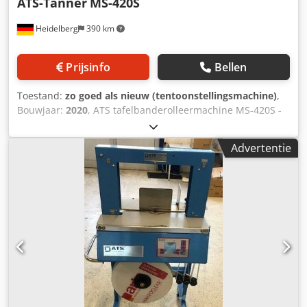
ATS-Tanner
MS-420S
Heidelberg
390 km
Prijsinfo
Bellen
Toestand:
zo goed als nieuw (tentoonstellingsmachine)
,
Bouwjaar:
2020
, ATS tafelbanderolleermachine MS-420S -
Handig, mobiel, klaar voor onmiddellijk gebruik - Hoge
gebruiks- en servicevriendelijkheid Dkodpshk I Hrefx Agtsr
Advertentie
- Verschillende productafmetingen kunnen worden
verwerkt - Kosten besparen - Marketing met
banderollering