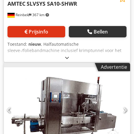
AMTEC
SLVSYS SA10-SHWR
Reinbek
367 km
Prijsinfo
Bellen
Toestand:
nieuw
, Halfautomatische
sleeve-/foliebandmachine inclusief krimptunnel voor het
verpakken van grote producten. Technische gegevens
sleeve packer: Maximaal. machinecyclussnelheid bij
Advertentie
stationair draaien: 10 cycli/minuut; Maximaal.
productafmetingen (mm): L500xB300xH330; Breedte van
het lasmes: 700mm; Voeding: ~380V, 50Hz; Stroomverbruik:
1,5 kW; Benodigde perslucht: max. 0,6 MPa;
Persluchtverbruik: 0,1 m³/min; Afmetingen:
L1100xB1100xH2250mm. Technische gegevens
krimptunnel: Geschikte folie: PE- of PVC-folie; Maximaal.
Geschikte productafmetingen: B450xH350mm;
Doorvoersnelheid max. 13 m/min; Voeding: ~380V, 50Hz;
Dkedsv Hp U Sopfx Agtjr Stroomverbruik: 24kW;
Afmetingen: L2570xB850xH1580mm.