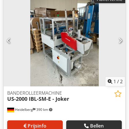
systeem wordt de stapel drie keer uitgelijnd, aangedrukt
en gebanderolleerd met behulp van zijgeleiders en een
voorstop. Bij de tweede banderolleerbeweging gaat de
voorstop automatisch naar de volgende positie, die via het
display is ingesteld. Dedpfevcyw Aex Agtskr positie
ingesteld via het display. Een servo banderolleermotor
maakt individuele banderolleerspanning mogelijk voor het
kantenbeschermend banderolleren van stapels karton van
hoge kwaliteit. Capaciteit tot 22 stapels/min.
1
/
2
BANDEROLLEERMACHINE
US-2000 IBL-SM-E - Joker
Heidelberg
390 km
Prijsinfo
Bellen