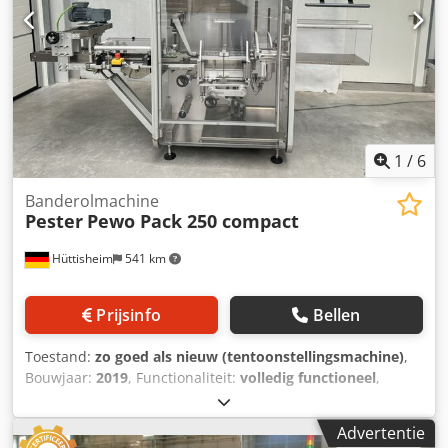
automatische cyclusontgrendeling mogelijk. -Traploos
instelbare papierlus. Technische gegevens: -Afmetingen: L
540 x B 350 x H 420 mm. -Elektrische aansluiting: 220 V / 50
Hz / 140 W. -Gewicht: 32 kg. Gebruikte
banderolleermachines zijn beschikbaar voor het
demonstreren en testen van uw te verpakken producten.
1
/
6
Banderolmachine
Pester
Pewo Pack 250 compact
Hüttisheim
541 km
Prijsinfo
Bellen
Toestand:
zo goed als nieuw (tentoonstellingsmachine)
,
Bouwjaar:
2019
, Functionaliteit:
volledig functioneel
,
Pester Pewo pack 250 compact beursdemonstratiemachine
(geen productie-uren) Opnieuw opgebouwd in 2025 De
Advertentie
PEWO-pack 250 compact omvat de volgende componenten