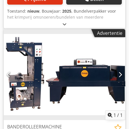
Toestand:
nieuw
, Bouwjaar:
2025
, Bundelverpakker voor
het krimpvrij omsnoeren/bundelen van meerdere
producten met PE-folie. Compact, robuust ontwerp,
eenvoudig te gebruiken, snelle filmwissel. – Specificaties:
Advertentie
Bundelafmetingen: L(50-200)xB(50-130)H(30-280) mm;
Geschikte bundelband: PE-folie; PE-foliebreedte: 40 ~ 80
mm; PE-foliedikte: 50 ~ 80 µm; Snelheid: max. 10
bundels/minuut bij 10 dozen per bundel, max. 15
bundels/minuut bij 5 dozen per bundel; Vermogen: 0,5 kW,
220 V/50 Hz; Perslucht: 6 bar; Afmetingen:
L1600xB600xH1500 mm; Gewicht: 300 kg. Houd er rekening
mee dat onze nieuwe prijzen vaak lager zijn dan de
gebruikelijke prijzen. Stel gerust uw vraag en vertel ons uw
verpakkingsopdracht. - Meestal zijn er 30-50 verschillende
nieuwe machines direct uit voorraad leverbaar. Bovendien
hanteren wij zeer korte levertijden van circa 3 weken voor
machines die op klantspecificatie worden vervaardigd. -
Alle machines zijn leverbaar met volledige garantie.
1
/
1
Dodpfx Asv Nku Sogtjkr
BANDEROLLEERMACHINE