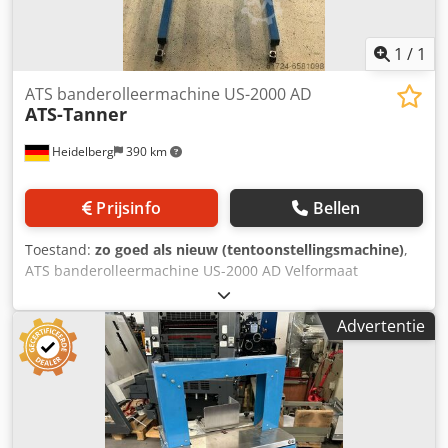
1
/
1
ATS banderolleermachine US-2000 AD
ATS-Tanner
Heidelberg
390 km
Prijsinfo
Bellen
Toestand:
zo goed als nieuw (tentoonstellingsmachine)
,
ATS banderolleermachine US-2000 AD Velformaat
360x260/30 mm - Eenvoudige, efficiënte en compacte
standaardmachine - Breed scala van verschillende
Advertentie
plaatafmetingen - Hoge machineveiligheid en gemakkelijke
toegankelijkheid - In hoogte verstelbaar en krachtig
Dkedpshk I Nmofx Agtsr - Met DCP 2000 digitale besturing
De US-2000 AD is een mobiele, compacte en automatische
machine. De brede waaier aan plaatafmetingen maakt een
optimale aanpassing aan uw product mogelijk. Om de