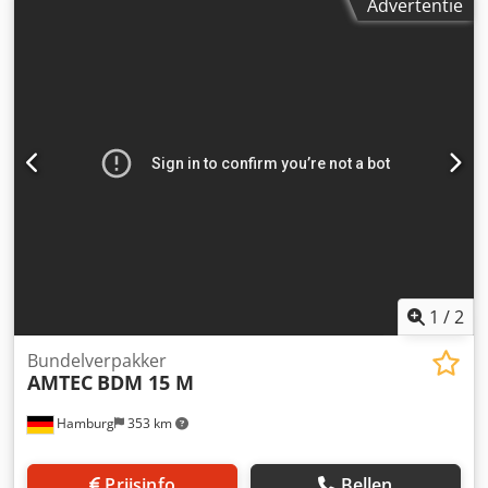
Advertentie
1
/
2
Bundelverpakker
AMTEC
BDM 15 M
Hamburg
353 km
Prijsinfo
Bellen