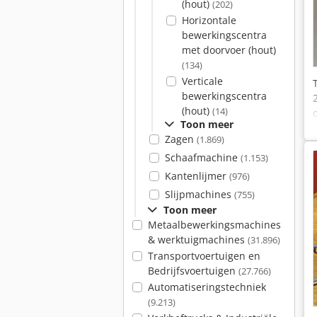
(hout)
(202)
Horizontale
bewerkingscentra
met doorvoer (hout)
(134)
Verticale
bewerkingscentra
(hout)
(14)
Toon meer
Zagen
(1.869)
Schaafmachine
(1.153)
Kantenlijmer
(976)
Slijpmachines
(755)
Toon meer
Metaalbewerkingsmachines
& werktuigmachines
(31.896)
Transportvoertuigen en
Bedrijfsvoertuigen
(27.766)
Automatiseringstechniek
(9.213)