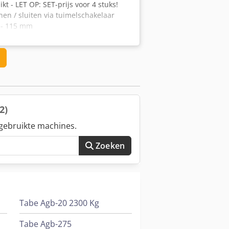
 - LET OP: SET-prijs voor 4 stuks!
en / sluiten via tuimelschakelaar
0 - 115 mm
(2)
gebruikte machines.
Zoeken
Tabe Agb-20 2300 Kg
Tabe Agb-275