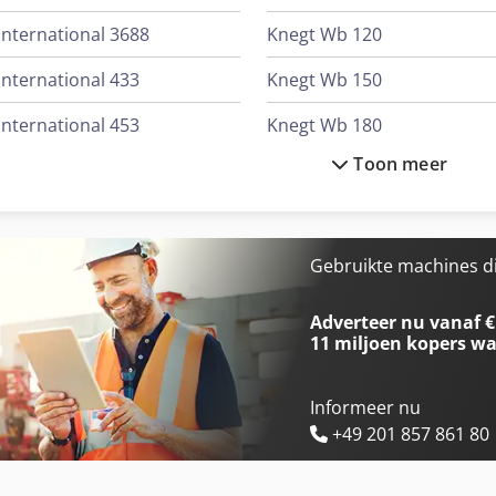
International 3688
Knegt Wb 120
International 433
Knegt Wb 150
International 453
Knegt Wb 180
Toon meer
International 533
Tabe Agb-12
International 553
Tabe Agb-15
International 654
Tabe Agb-175
Gebruikte machines d
International 824
Tabe Agb-18
Adverteer nu vanaf €
11 miljoen kopers
wa
Informeer nu
+49 201 857 861 80