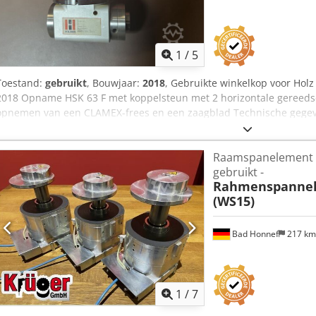
1
/
5
Toestand:
gebruikt
, Bouwjaar:
2018
, Gebruikte winkelkop voor Ho
2018 Opname HSK 63 F met koppelsteun met 2 horizontale gereedsc
opnemen van een CLAMEX-frees en een zaagblad Technische gegeve
toeren/min max. uitgaande snelheid 12.000 toeren/min Toelaatbar
360° worden gedraaid rond de aandrijfas Csdpfxszk Nluj Afherf Gel
Raamspanelement 
Beschikbaarheid: op korte termijn Opslaglocatie: Hochheim
gebruikt -
Rahmenspannel
(WS15)
Bad Honnef
217 k
1
/
7