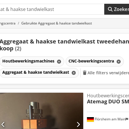
Zoeke
ngscentra
Gebruikte Aggregaat & haakse tandwielkast
Aggregaat & haakse tandwielkast tweedehan
koop
(2)
Houtbewerkingsmachines
CNC-bewerkingscentra
Aggregaat & haakse tandwielkast
Alle filters verwijder
Houtbewerkingsce
Atemag
DUO SM
Flörsheim am Main