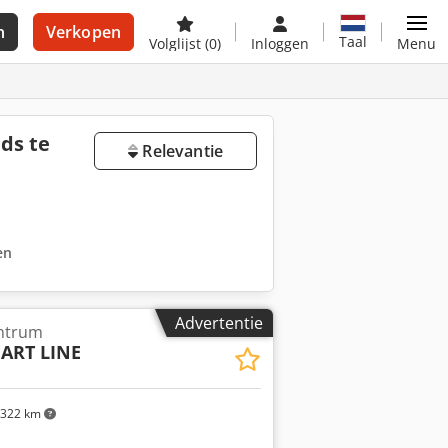
n
Verkopen
Taal
Volglijst
(0)
Inloggen
Menu
ds te
Relevantie
en
Advertentie
ntrum
ART LINE
322 km