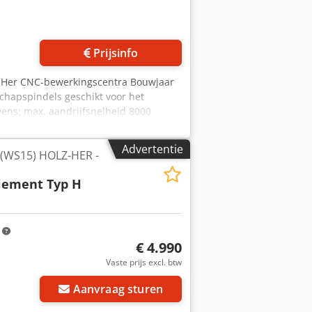
Prijsinfo
lz Her CNC-bewerkingscentra Bouwjaar
hapspindels geschikt voor het
ns: max. aandrijfsnelheid 8000
e bedrijfstemperatuur 85° Kop kan
uidsniveau 80 dB(A) Gewicht 3,257 kg
Advertentie
(WS15) HOLZ-HER -
ement Typ H
m
€ 4.990
Vaste prijs excl. btw
Aanvraag sturen