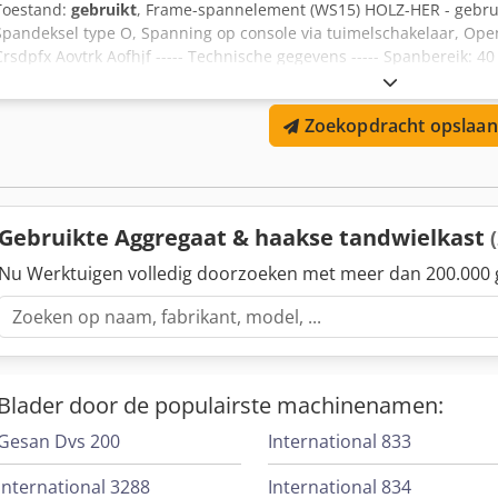
Toestand:
gebruikt
, Frame-spannelement (WS15) HOLZ-HER - gebruikt
Spandeksel type O, Spanning op console via tuimelschakelaar, Open
Crsdpfx Aovtrk Aofhjf ----- Technische gegevens ----- Spanbereik: 4
Zoekopdracht opslaan
Gebruikte Aggregaat & haakse tandwielkast
Nu Werktuigen volledig doorzoeken met meer dan 200.000 
Blader door de populairste machinenamen:
Gesan Dvs 200
International 833
International 3288
International 834