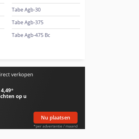
Tabe Agb-30
Tabe Agb-375
Tabe Agb-475 Bc
Tabe Agb-575
Trailer And Tools
irect verkopen
 4,49
*
chten op u
Nu plaatsen
*per advertentie / maand