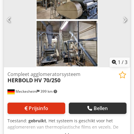
1
/
3
Compleet agglomeratorsysteem
HERBOLD
HV 70/250
Meckesheim
399 km
Prijsinfo
Bellen
Toestand:
gebruikt
, Het systeem is geschikt voor het
agglomereren van thermoplastische films en vezels. De
verwerkingscapaciteit ligt tussen 500 kg - 1000 kg/u,