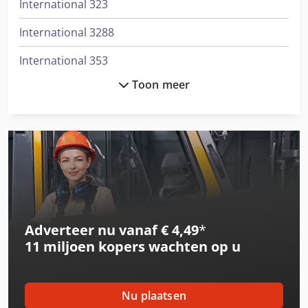
International 323
International 3288
International 353
Toon meer
International 3688
International 383
International 433
International 453
International 523
Adverteer nu vanaf € 4,49
*
International 533
11 miljoen kopers
wachten op u
International 553
International 554
Nu plaatsen