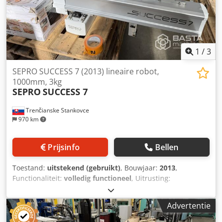
1
/
3
SEPRO SUCCESS 7 (2013) lineaire robot,
1000mm, 3kg
SEPRO
SUCCESS 7
Trenčianske Stankovce
970 km
Prijsinfo
Bellen
Toestand:
uitstekend (gebruikt)
, Bouwjaar:
2013
,
Functionaliteit:
volledig functioneel
, Uitrusting:
documentatie / handleiding
, Aantal assen: 3 Dedpsx Edm
Njfx Ac Ujkr Reikwijdte: 1000 mm Draagvermogen: 3 kg
Advertentie