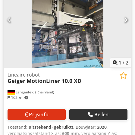
1
/
2
Lineaire robot
Geiger
MotionLiner 10.0 XD
Langenfeld (Rheinland)
162 km
Prijsinfo
Bellen
Toestand:
uitstekend (gebruikt)
, Bouwjaar:
2020
,
verplaatsingsafstand X-as:
600 mm
, verplaatsing Y-as: