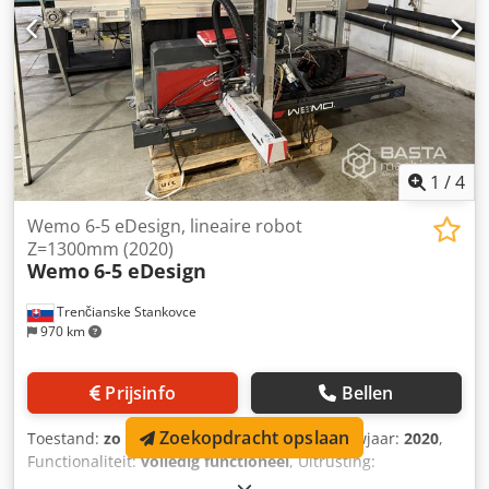
1
/
4
Wemo 6-5 eDesign, lineaire robot
Z=1300mm (2020)
Wemo
6-5 eDesign
Trenčianske Stankovce
970 km
Prijsinfo
Bellen
Zoekopdracht opslaan
Toestand:
zo goed als nieuw (gebruikt)
, Bouwjaar:
2020
,
Functionaliteit:
volledig functioneel
, Uitrusting:
documentatie / handleiding
, Aantal assen: 3 Reikwijdte: