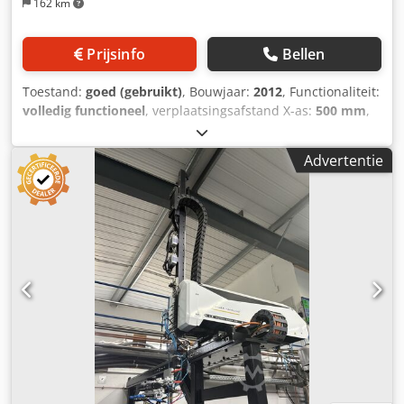
162 km
Prijsinfo
Bellen
Toestand:
goed (gebruikt)
, Bouwjaar:
2012
, Functionaliteit:
volledig functioneel
, verplaatsingsafstand X-as:
500 mm
,
verplaatsing Y-as:
1.600 mm
, verplaatsingsafstand Z-as:
2.500 mm
, totaalgewicht:
515 kg
, Wittmann W832 –
Advertentie
Manipulator Artikelnummer: 503685 Type
machine/apparaat: Manipulator Fabrikant: Wittmann Type:
W832 Bouwjaar: 2012 Djdpfeznbvajx Ac Ujkr
Draagvermogen: 15 kg Slag X-as: 500 mm Slag Y-as: 1600
mm Slag Z-as: 2500 mm Interface: EM 67