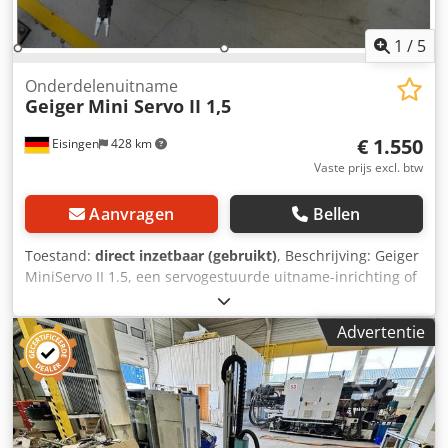
1
/
5
Onderdelenuitname
Geiger
Mini Servo II 1,5
€ 1.550
Eisingen
428 km
Vaste prijs excl. btw
Aanvragen
Bellen
Toestand:
direct inzetbaar (gebruikt)
, Beschrijving: Geiger
MiniServo II 1.5, een servogestuurde uitname-inrichting of
een angussnijder, speciaal ontworpen voor gebruik op
spuitgietmachines. Het apparaat dient om angussen of
Advertentie
kleine, afgewerkte onderdelen snel en nauwkeurig uit de
matrijs te verwijderen en op een bepaalde plek te
plaatsen. Draaiafstand (A): 0-105° Uitschuifslag (X): 300 mm
met lineaire geleiding en tandheugel Verticale/horizontale
slag (Y/Z): 800 mm, lineaire geleiding en tandheugel
(onderdeel- en grijpergewicht tot max. 1,5 kg)