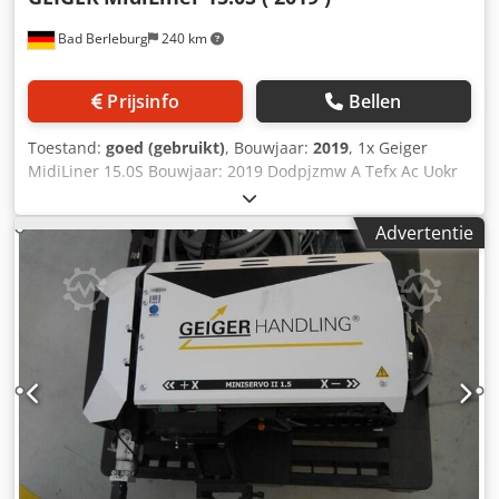
Bad Berleburg
240 km
Prijsinfo
Bellen
Toestand:
goed (gebruikt)
, Bouwjaar:
2019
, 1x Geiger
MidiLiner 15.0S Bouwjaar: 2019 Dodpjzmw A Tefx Ac Uokr
Advertentie