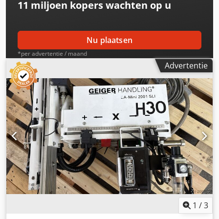
11 miljoen kopers
wachten op u
Nu plaatsen
*per advertentie / maand
Advertentie
1
/
3