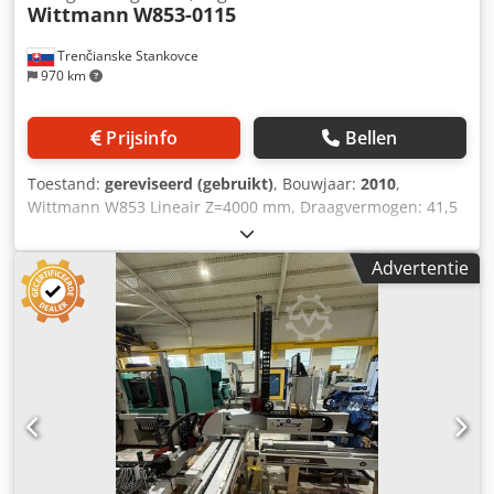
Wittmann
W853-0115
Trenčianske Stankovce
970 km
Prijsinfo
Bellen
Toestand:
gereviseerd (gebruikt)
, Bouwjaar:
2010
,
Wittmann W853 Lineair Z=4000 mm, Draagvermogen: 41,5
kg Aantal assen: 3 X: 1500 mm Y: 2600 mm Z: 4000 mm +
pneumatische C-as Reikwijdte: 4000 mm Dsdpfxswnfmfj Ac
Advertentie
Ujkr Draagvermogen: 41 kg De robot is uitgerust met een
NIEUWE CPU en nieuwe accu's en is grondig getest door
een Wittmann-technicus in onze showroom.