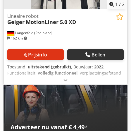
1
/
2
Lineaire robot
Geiger
MotionLiner 5.0 XD
Langenfeld (Rheinland)
162 km
Prijsinfo
Bellen
Toestand:
uitstekend (gebruikt)
, Bouwjaar:
2022
,
Functionaliteit:
volledig functioneel
, verplaatsingsafstand
X-as:
600 mm
, verplaatsing Y-as:
1.200 mm
,
verplaatsingsafstand Z-as:
1.600 mm
, Geiger MotionLiner
5.0 XD Voorraadnummer: 503650 Dedpfxexuhkks Ac Ujkr
Machinetype/Apparaattype: Handling Fabrikant: Geiger
Type: MotionLiner 5.0 XD Bouwjaar: 2022 Hanteergewicht:
5 kg Slag X-as: 600 mm Slag Y-as: 1200 mm Slag Z-as: 1600
mm Interface: EUR 67 Toebehoren: EASYTouch HT320Z
Adverteer nu vanaf € 4,49
*