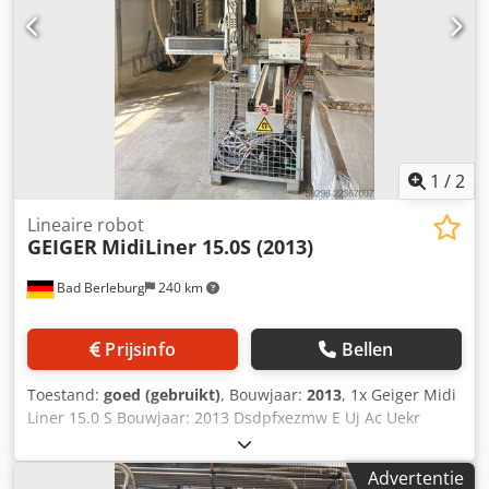
1
/
2
Lineaire robot
GEIGER
MidiLiner 15.0S (2013)
Bad Berleburg
240 km
Prijsinfo
Bellen
Toestand:
goed (gebruikt)
, Bouwjaar:
2013
, 1x Geiger Midi
Liner 15.0 S Bouwjaar: 2013 Dsdpfxezmw E Uj Ac Uekr
Advertentie