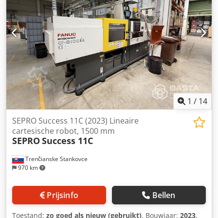
Uitrusting 1. Euromap-standaard montagebeugel (500 mm
hoogte) 2. 4 vacuümcircuits 3. Venturi vacuümgenerator
met uitblaasfunctie 4. 2 extra ventielen voor
matrijsontluchting 5. Y-as snelkoppeling volgens LEGO-
specificatie 6. VDMA E12-interface (LEGO-specificatie) 7.
Transportbandsynchronisatie (bandcyclus) 8. Digitale I/O
nr. 1 en nr. 3 9. Bedieningsinterface in het Deens 10.
Gebruikershandleiding in het Deens
1
/
14
SEPRO Success 11C (2023) Lineaire
cartesische robot, 1500 mm
SEPRO
Success 11C
Trenčianske Stankovce
970 km
Prijsinfo
Bellen
Toestand:
zo goed als nieuw (gebruikt)
, Bouwjaar:
2023
,