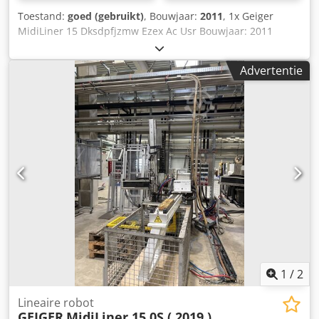
Toestand:
goed (gebruikt)
, Bouwjaar:
2011
, 1x Geiger
MidiLiner 15 Dksdpfjzmw Ezex Ac Usr Bouwjaar: 2011
Advertentie
1
/
2
Lineaire robot
GEIGER
MidiLiner 15.0S ( 2019 )