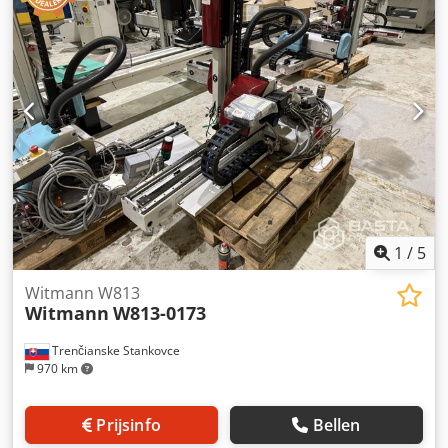
1
/
5
Witmann W813
Witmann
W813-0173
Trenčianske Stankovce
970 km
Prijsinfo
Bellen