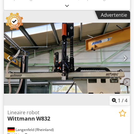
1.200 mm
, verplaatsingsafstand Z-as:
1.900 mm
, breedte
van de schakelkast:
76 mm
, lengte van de schakelkast:
46
Advertentie
mm
, hoogte van de besturingskast:
92 mm
, Geiger
MotionLiner 10.0 XD Voorraadnummer: 503651
Machinetype/ Apparaattype: Handling Dksdpfxjzhkn Eo Ac
Usr Fabrikant: Geiger Type: MotionLiner 10.0 XD Bouwjaar:
2020 Maximale draaglast: 10 kg Slag X-as: 600 mm Slag Y-
as: 1200 mm Slag Z-as: 1900 mm Console-afmetingen: 115
cm x 20 cm x 76 cm Besturingskast afmetingen: 76 cm x 46
cm x 92 cm Interface: EUR 67 Toebehoren: EASYTouch
HT320Z
1
/
4
Lineaire robot
Wittmann
W832
Langenfeld (Rheinland)