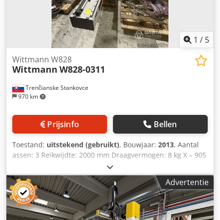
1
/
5
Wittmann W828
Wittmann
W828-0311
Trenčianske Stankovce
970 km
Prijsinfo
Bellen
Toestand:
uitstekend (gebruikt)
, Bouwjaar:
2013
, Aantal
assen: 3 Reikwijdte: 2000 mm Draagvermogen: 8 kg X – 905
mm Y: 1200 mm Dodpfx Acozhni To Uskr Z: 2000 mm met
console Model: Wittmann W828-311 Besturing: CNC 8.2
Advertentie
Hoofdspecificaties 1. Aantal assen: 4 (X, Y, Z +
pneumatische C-as) 2. Z-slag: 2000 mm 3. Y-slag: 1200 mm
4. X-verplaatsing: 905 mm 5. C-as: 0–90°, 15 Nm,
pneumatisch 6. B-as: Servo 7. A-as: Niet geïnstalleerd