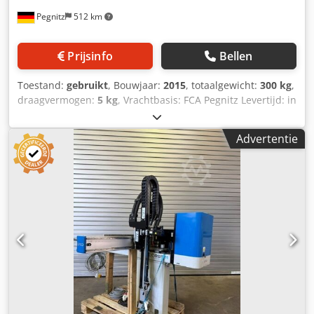
Pegnitz
512 km
Prijsinfo
Bellen
Toestand:
gebruikt
, Bouwjaar:
2015
, totaalgewicht:
300 kg
,
draagvermogen:
5 kg
, Vrachtbasis: FCA Pegnitz Levertijd: in
overleg Betalingsvoorwaarden: 100% voor overname van
de machine, netto Dksdpfszrh Nzex Ac Uor
Advertentie