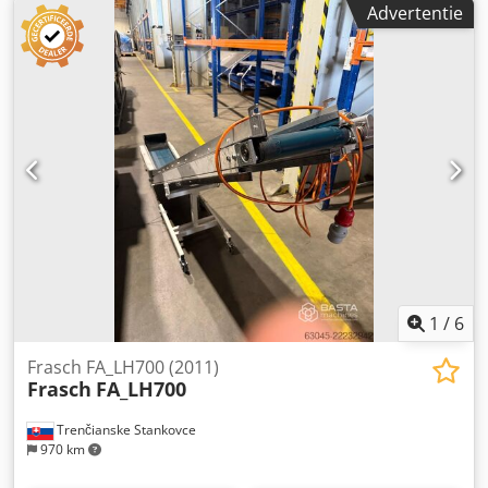
Advertentie
1
/
6
Frasch FA_LH700 (2011)
Frasch
FA_LH700
Trenčianske Stankovce
970 km