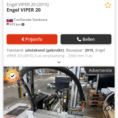
Engel VIPER 20 (2015)
Engel
VIPER 20
Trenčianske Stankovce
970 km
Prijsinfo
Bellen
Toestand:
uitstekend (gebruikt)
, Bouwjaar:
2015
, Engel
VIPER 20 (2015) Z-as verplaatsing - 2360 mm Y-as
verplaatsing - 1500 mm X-as uitvormslag - 700 mm X-as
reikwijdte vanaf vaste opspanplaat - 925 mm C-as
Advertentie
pneumatische draaias - ja Nominaal draagvermogen - 25
kg Dkjdexy Rarspfx Ac Uer IMM sluitkracht - 55-340 US-ton