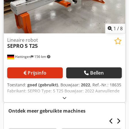
1
/
8
Lineaire robot
SEPRO
5 T25
Hattingen
156 km
Prijsinfo
Bellen
Toestand:
goed (gebruikt)
, Bouwjaar:
2022
, Ref.-Nr.: 18635
Fabrikant: SEPRO Type: 5 T25 Bouwjaar: 2022 Aanvullende
informatie: De SEPRO S5-25 med is een krachtige 3-assige
servo-lineaire robot voor geautomatiseerde uitname- en
handlingtoepassingen op spuitgietmachines. De robot
Ontdek meer gebruikte machines
bevindt zich in een zeer goede technische en optische
staat en is afkomstig uit een schone productieomgeving.
De 'med'-uitvoering is bijzonder geschikt voor medische