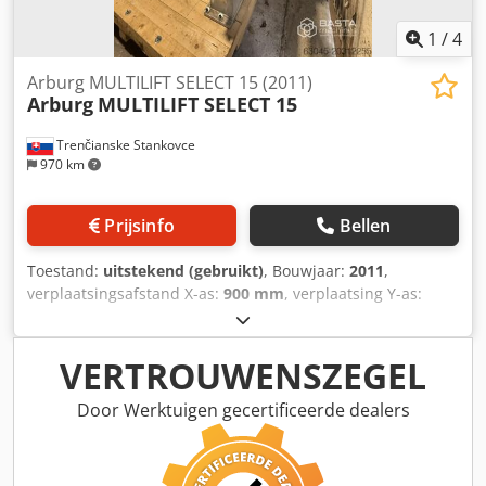
1
/
4
Arburg MULTILIFT SELECT 15 (2011)
Arburg
MULTILIFT SELECT 15
Trenčianske Stankovce
970 km
Prijsinfo
Bellen
Toestand:
uitstekend (gebruikt)
, Bouwjaar:
2011
,
verplaatsingsafstand X-as:
900 mm
, verplaatsing Y-as:
1.400 mm
, verplaatsingsafstand Z-as:
2.800 mm
,
totaalgewicht:
450 kg
, Uitrusting:
documentatie /
handleiding
, Aantal assen: 3 Dksdsxn Rg Uopfx Ac Uer
VERTROUWENSZEGEL
Bereik: 2800 mm Laadvermogen: 15 kg X - 900 mm Y - 1400
mm Z - 2800 mm C - 90°
Door Werktuigen gecertificeerde dealers