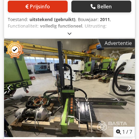
Prijsinfo
Bellen
Toestand:
uitstekend (gebruikt)
, Bouwjaar:
2011
,
Functionaliteit:
volledig functioneel
, Uitrusting:
documentatie / handleiding
, Afmetingen (m): 2,6 × 0,51 ×
1,35 (L × B × H) Dkjdpfxszht Nrj Ac Uor
Advertentie
1
/
7