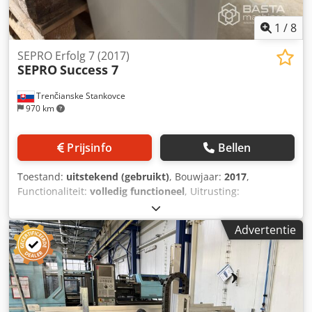
1
/
8
SEPRO Erfolg 7 (2017)
SEPRO
Success 7
Trenčianske Stankovce
970 km
Prijsinfo
Bellen
Toestand:
uitstekend (gebruikt)
, Bouwjaar:
2017
,
Functionaliteit:
volledig functioneel
, Uitrusting:
documentatie / handleiding
, Sepro Success 7 Aantal
assen: 3 Reikwijdte: 1000 mm Draagvermogen: 3 kg Dsdpfx
Advertentie
Acsx Ec E Rs Uekr X = 1000 mm Y = 400 mm Z = 800 mm C =
R1 pneumatisch Euromap 67: ja Drukcircuit: 1 Robot is
direct leverbaar.