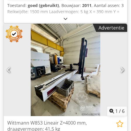
Toestand:
goed (gebruikt)
, Bouwjaar:
2011
, Aantal assen: 3
Reikwijdte: 1500 mm Laadvermogen: 5 kg X = 390 mm Y =
1000 mm Dkedpfx Aeyfhxkoc Uer Z = 1500 mm
Advertentie
1
/
6
Wittmann W853 Lineair Z=4000 mm,
draagvermogen: 41,5 kg