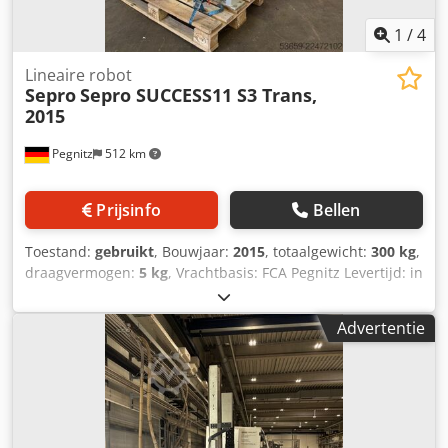
1
/
4
Lineaire robot
Sepro
Sepro SUCCESS11 S3 Trans,
2015
Pegnitz
512 km
Prijsinfo
Bellen
Toestand:
gebruikt
, Bouwjaar:
2015
, totaalgewicht:
300 kg
,
draagvermogen:
5 kg
, Vrachtbasis: FCA Pegnitz Levertijd: in
overleg Betalingsvoorwaarden: 100% voor overname van
de machine, netto Djdozq Hqhjpfx Ac Ujkr
Advertentie