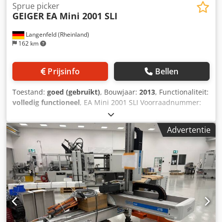
Sprue picker
GEIGER
EA Mini 2001 SLI
Langenfeld (Rheinland)
162 km
Prijsinfo
Bellen
Toestand:
goed (gebruikt)
, Bouwjaar:
2013
, Functionaliteit:
volledig functioneel
, EA Mini 2001 SLI Voorraadnummer:
503612 Machinetype/Apparaattype: Anguspicker Fabrikant:
Geiger Type: EA Mini 2001 SLI Bouwjaar: 2013 - Alle assen
Advertentie
pneumatisch aangedreven - Herhalingsnauwkeurigheid:
±0,2 mm - Totaal gewicht delen en grijper: tot 2 kg -
Netspanning: 230/110 V (50/60 Hz) - Persluchtaansluiting: 6
bar - Verbruik ca. 10 Nl/cyclus (zonder vacuüm) - Alle
EUROMAP 67-signalen - - Draaienmodule B-as -
Vacuümkring Dkodpfx Acjxy I E Se Uor - Metalen grijper
AJ2012 - Verplaatsingsconsole 500 mm - Uniek
snelrijsysteem op de Y-as - Afkeur-evaluatie Interface voor
spuitgietmachine: EUROMAP 67