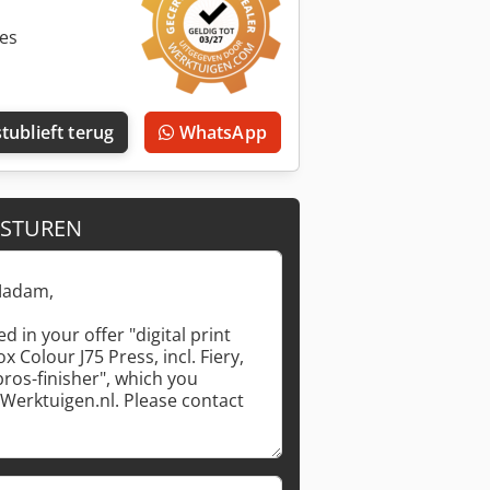
ies
tublieft terug
WhatsApp
 STUREN