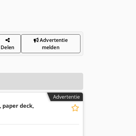
Advertentie
Delen
melden
Advertentie
,
paper deck,