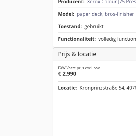
Producent:
Xerox Colour J75 Press,
Model:
paper deck, bros-finisher
Toestand:
gebruikt
Functionaliteit:
volledig functio
Prijs & locatie
EXW Vaste prijs excl. btw
€ 2.990
Locatie:
Kronprinzstraße 54, 407