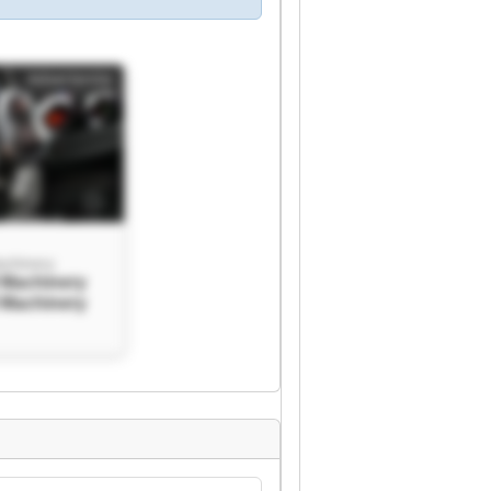
Advertentie
achinery
 Machinery
 Machinery