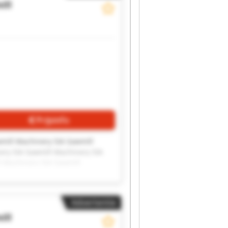
ill
Prijsinfo
mill Machinery SIA Sawmill
ery SIA Sawmill Machinery SIA
l Machinery SIA Sawmill
Advertentie
ill