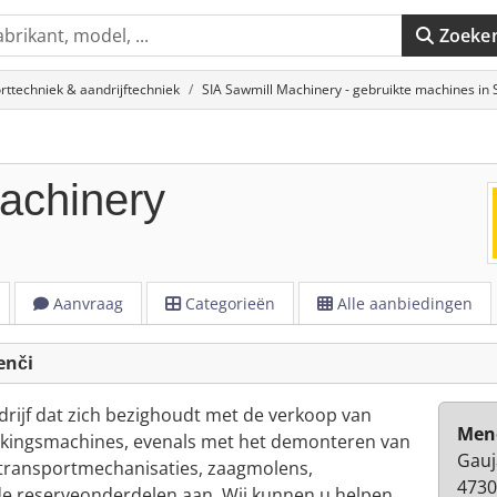
Zoeke
rttechniek & aandrijftechniek
SIA Sawmill Machinery - gebruikte machines in 
achinery
Aanvraag
Categorieën
Alle aanbiedingen
enči
drijf dat zich bezighoudt met de verkoop van
Mene
kingsmachines, evenals met het demonteren van
Gauj
 transportmechanisaties, zaagmolens,
4730
e reserveonderdelen aan. Wij kunnen u helpen