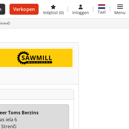
n
Verkopen
Taal
Volglijst
(0)
Inloggen
Menu
Strenči
er Toms Berzins
as iela 6
 Strenči