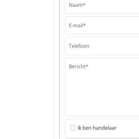
Naam*
E-mail*
SIA Sawmill Machin
SIA Sawmill Mac
SIA Sawmill Mac
Telefoon
Bericht*
Ik ben handelaar