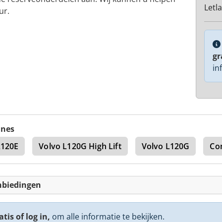
Letl
ur.
gr
in
ines
L120E
Volvo L120G High Lift
Volvo L120G
Co
nbiedingen
tis of log in,
om alle informatie te bekijken.