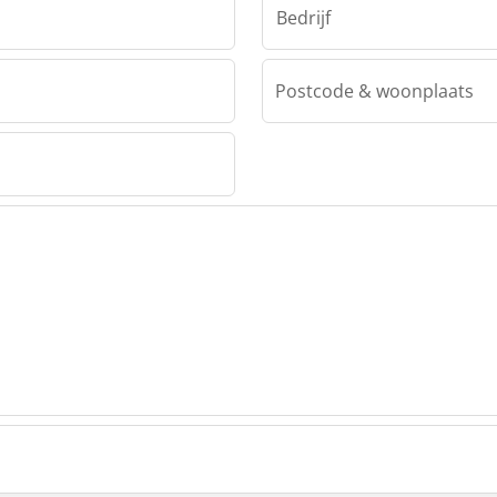
Bedrijf
Postcode & woonplaats
ery
hinery
hinery