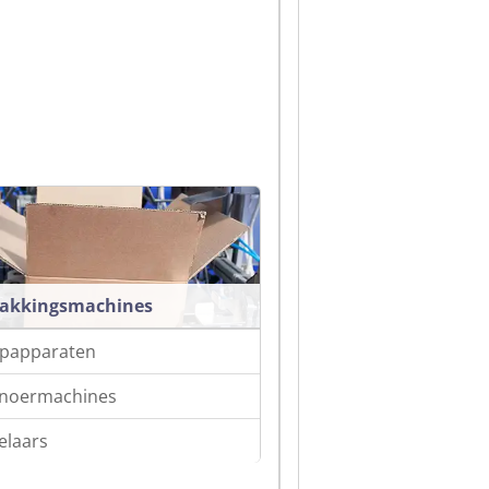
pakkingsmachines
papparaten
noermachines
elaars