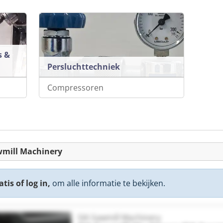
s &
Persluchttechniek
Compressoren
wmill Machinery
tis of log in,
om alle informatie te bekijken.
SIA Sawmill Machinery