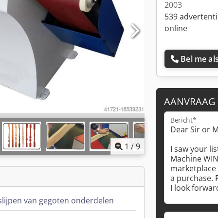
2003
539 advertent
online
Bel me als
AANVRAAG
Bericht*
1
/
9
slijpen van gegoten onderdelen