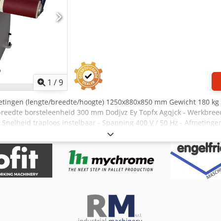
1
/
9
etingen (lengte/breedte/hoogte) 1250x880x850 mm Gewicht 180 kg
reedte borsteleenheid 300 mm Dodjvz Ey Topfx Agqjck - Werkbreed
 Snelheid traploos instelbaar - Spanning 400 V / 50 Hz - Afmeting
Gewicht 180 kg OPTIE: - Schuurlamellen 300 x 60 mm P180 EUR 1,90
llen 300 x 60 mm P320 EUR 1,90 / stuk - Schuurband 1350 x 220 mm