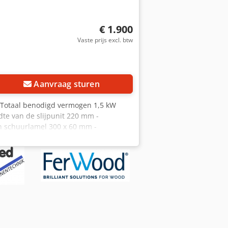
€ 1.900
Vaste prijs excl. btw
Aanvraag sturen
 Totaal benodigd vermogen 1,5 kW
te van de slijpunit 220 mm -
en schuurlamel 300 x 60 mm -
 / stuk - Schuurlamellen 300 x 60
 P180 EUR 7,00 / stuk