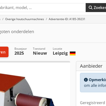
Zoeke
s
Overige houtschuurmachines
Advertentie-ID: A185-39231
egoten onderdelen
Bouwjaar
Toestand
Locatie
ren
2025
Nieuw
Leipzig
Aanbieder
Opmerki
om alle info
Geregistreerd 