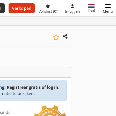
n
Verkopen
Taal
Volglijst
(0)
Inloggen
Menu
ng:
Registreer gratis of log in,
rmatie te bekijken.
sinds: