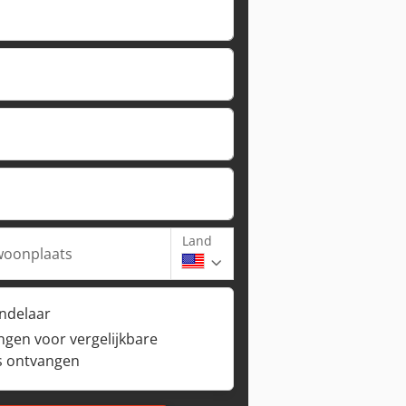
Land
woonplaats
andelaar
ngen voor vergelijkbare
s ontvangen