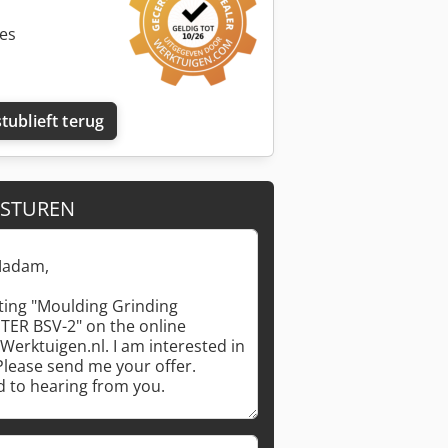
ies
tublieft terug
 STUREN