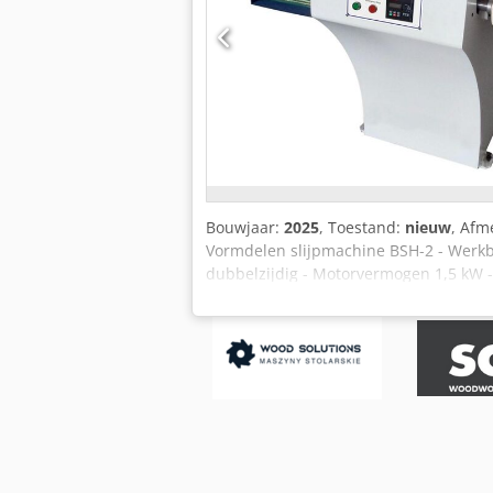
Bouwjaar:
2025
, Toestand:
nieuw
, Afm
Vormdelen slijpmachine BSH-2 - Werkb
dubbelzijdig - Motorvermogen 1,5 kW -
Afmetingen L=1250,B=880, H=850 mm - 
mm P240 EUR 1,90 / stuk - Schuurlame