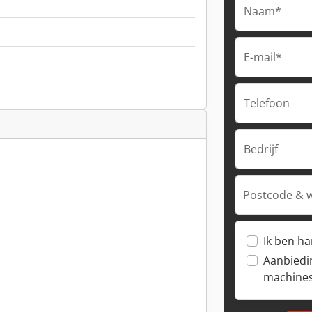
Naam*
E-mail*
Telefoon
Bedrijf
Postcode & 
Ik ben h
Aanbiedi
machine