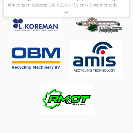
Afmetingen (LxBxH): 500 x 260 x 150 cm - Documentatie
aanwezig: Nee - CE certificaat aanwezig: Nee - Max.
werkbreedte [mm]: 2700 - Transportafmetingen: 5000mm x
2600mm x 1500mm (l x b x h) - Transportgewicht [kg]:
4000kg - Transportcolli [st.]: 1 Financiële informatie
Cedpfxszi U Ufs Adrsha BTW: De getoonde prijs is exclusief
BTW BTW/marge: BTW verrekenbaar voor ondernemers
Levering en inruil altijd mogelijk van alles in de industriële
sectoren Yorick Diebels