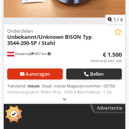
sectoren Yorick Diebels
1
/
4
Onderdelen
Unbekannt/Unknown
BISON Typ
3544-200-5P / Stahl
€ 1.500
Oostenrijk
907 km
Vaste prijs excl. btw
Aanvragen
Bellen
Toestand:
nieuw
, Staat: nieuw Magazijnnummer: 00758
Oorsprongsland: Polen Prijs: 1500 € Beschikbaar: 1 De
BISON 3544-200-5-P is een 3-BACKEN-PRECISIE-
PLATSPIRAAL-Draaibankkop met een diameter van 200 MM
Advertentie
(8 INCH) en een geïntegreerde CAMLOCK-
KORTKEGELOPNAME van maat 5 volgens DIN 55029. Het
achtervoegsel „P” (Premium/Precisie) geeft de uitvoering
aan die voldoet aan de hoogste nauwkeurigheidsklasse