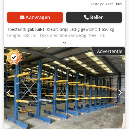
Vaste prijs excl. btw
Aanvragen
Bellen
Toestand:
gebruikt
, Kleur: Grijs Ledig gewicht: 1.650 kg
Lengte: 552 cm - Documentatie aanwezig: Nee - CE
certificaat aanwezig: Nee - Soort stelling: Dubbel - Aantal
staanders [st.]: 11 - Aantal liggers [st.]: 66 -
Advertentie
Draagvermogen per staander totaal [kg]: 6000 -
Draagvermogen per ligger [kg]: 1000 - Arm lengte [mm]:
1220 - Hoogte staander [mm]: 5520 - Lengte voet [mm]:
1220 - Breedte tussen staanders [mm]: 1500 -
Transportgewicht [kg]: 1650kg Financiële informatie BTW:
De getoonde prijs is exclusief BTW BTW/marge: BTW
verrekenbaar voor ondernemers Cedpfx Adeza Tc Dsreha
Levering en inruil altijd mogelijk van alles in de industriële
sectoren Tess van den Boom