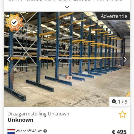
aanwezig: Nee - CE certificaat aanwezig: Nee -
Transportafmetingen: 1040mm x 550mm x 450mm (l x b x
Advertentie
h) - Transportcolli [st.]: 1 Financiële informatie BTW: De
getoonde prijs is exclusief BTW BTW/marge: BTW
verrekenbaar voor ondernemers Codjxm Rgxjpfx Adroha
Levering en inruil altijd mogelijk van alles in de industriële
sectoren Lukas van Rossum
1
/
9
Draagarmstelling Unknown
Unknown
€ 495
Wijchen
48 km