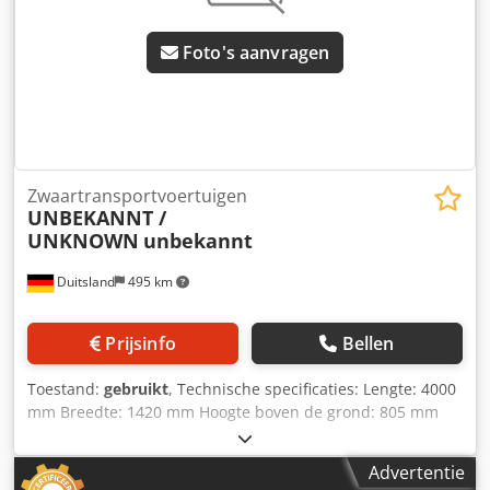
mogelijk van alles in de industriële sectoren Tess van den
Boom
Foto's aanvragen
Zwaartransportvoertuigen
UNBEKANNT /
UNKNOWN
unbekannt
Duitsland
495 km
Prijsinfo
Bellen
Toestand:
gebruikt
, Technische specificaties: Lengte: 4000
mm Breedte: 1420 mm Hoogte boven de grond: 805 mm
Draagvermogen: 10 ton Wieldiameter - max.: 600 mm
Spoorbreedte: 1000 mm Besturingsspanning: 80 V
Advertentie
Elektrische besturing: Ja, met handbediening Gewicht: 3,25