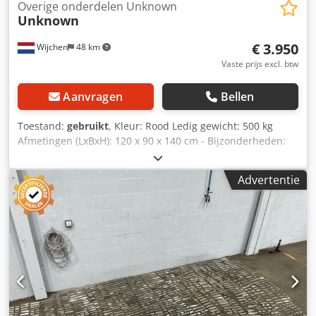
Overige onderdelen Unknown
Unknown
€ 3.950
Wijchen
48 km
Vaste prijs excl. btw
Aanvragen
Bellen
Toestand:
gebruikt
, Kleur: Rood Ledig gewicht: 500 kg
Afmetingen (LxBxH): 120 x 90 x 140 cm - Bijzonderheden:
Cjdpfxjzrnwfe Adrsha - └ Omschrijving: diverse
schaafmessen - Documentatie aanwezig: Nee - CE
Advertentie
certificaat aanwezig: Nee - Transportafmetingen: 1200mm
x 900mm x 1400mm (l x b x h) - Transportgewicht [kg]:
500kg - Transportcolli [st.]: 1 Financiële informatie BTW: De
getoonde prijs is exclusief BTW BTW/marge: BTW
verrekenbaar voor ondernemers Levering en inruil altijd
mogelijk van alles in de industriële sectoren Yorick Diebels