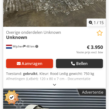
1
/
15
Overige onderdelen Unknown
Unknown
€ 3.950
Wijchen
48 km
Vaste prijs excl. btw
Aanvragen
Bellen
Toestand:
gebruikt
, Kleur: Rood Ledig gewicht: 750 kg
Afmetingen (LxBxH): 120 x 80 x 7 cm - Documentatie
aanwezig: Nee - CE certificaat aanwezig: Nee -
Transportafmetingen: 1200mm x 800mm x 75mm (l x b x h)
Advertentie
- Transportgewicht [kg]: 750kg - Transportcolli [st.]: 1
Cjdpfx Adjzrnv Uorsha Financiële informatie BTW: De
getoonde prijs is exclusief BTW BTW/marge: BTW