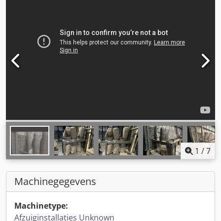
1
/
7
Machinegegevens
Machinetype:
Afzuiginstallaties Unknown