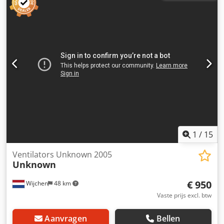
ton Afmetingen (l x b x h): 4,0 x 1,42 x 0,81 m Batterijtype:
Loodzuur Railtransportwagen voor zware lasten
Chodpfxjzlxbuj Adrja *
1
/
15
Ventilators Unknown 2005
Unknown
€ 950
Wijchen
48 km
Vaste prijs excl. btw
Aanvragen
Bellen