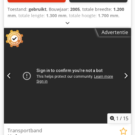
Toestand:
gebruikt
, Bouwjaar:
2005
, totale breedte:
1.200
mm
, totale lengte:
1.300 mm
, totale hoogte:
1.700 mm
,
Kleur: Zilver Ledig gewicht: 300 kg - Bouwjaar: 2005 -
Documentatie aanwezig: Nee - CE certificaat aanwezig: Nee
Advertentie
- Vermogen hoofdmotor [kW]: 7.5 - Rotatiesnelheid [rpm]:
2930 - Aansluitdiameter [mm]: 395 - Uitvoerdiameter
[mm]: 315 Chsdpfxjy Uxkqs Adrea - Rotor materiaal: Metaal
- Voltage [V]: 400 - Afzekering [A]: 16 - Vermogen [kW]: 7.5 -
Transportafmetingen: 1300mm x 1200mm x 1700mm (l x b
x h) - Transportgewicht [kg]: 300kg - Transportcolli [st.]: 1
Financiële informatie BTW: De getoonde prijs is exclusief
BTW BTW/marge: BTW verrekenbaar voor ondernemers
Levering en inruil altijd mogelijk van alles in de industriële
sectoren Yorick Diebels
1
/
15
Transportband