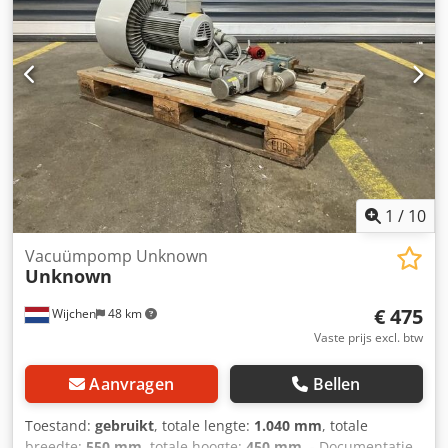
verrekenbaar voor ondernemers Levering en inruil altijd
mogelijk van alles in de industriële sectoren Yorick Diebels
1
/
10
Vacuümpomp Unknown
Unknown
€ 475
Wijchen
48 km
Vaste prijs excl. btw
Aanvragen
Bellen
Toestand:
gebruikt
, totale lengte:
1.040 mm
, totale
breedte:
550 mm
, totale hoogte:
450 mm
, - Documentatie