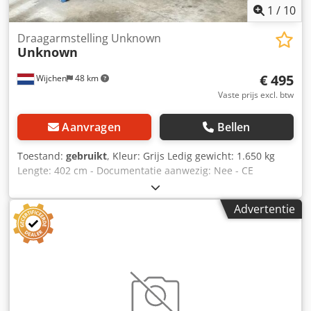
1
/
10
Draagarmstelling Unknown
Unknown
€ 495
Wijchen
48 km
Vaste prijs excl. btw
Aanvragen
Bellen
Toestand:
gebruikt
, Kleur: Grijs Ledig gewicht: 1.650 kg
Lengte: 402 cm - Documentatie aanwezig: Nee - CE
certificaat aanwezig: Nee - Soort stelling: Dubbel Cjdpfjza
Ubuex Adreha - Aantal staanders [st.]: 11 - Aantal liggers
Advertentie
[st.]: 44 - Draagvermogen per staander totaal [kg]: 4000 -
Draagvermogen per ligger [kg]: 1000 - Arm lengte [mm]:
1220 - Hoogte staander [mm]: 4020 - Lengte voet [mm]:
1220 - Breedte tussen staanders [mm]: 1500 -
Transportgewicht [kg]: 1650kg Financiële informatie BTW:
De getoonde prijs is exclusief BTW BTW/marge: BTW
verrekenbaar voor ondernemers Levering en inruil altijd