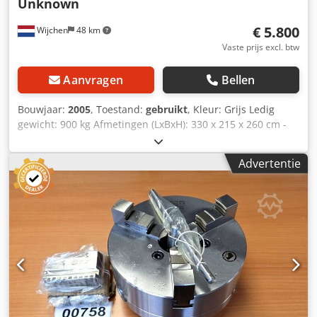
Unknown
€ 5.800
Wijchen
48 km
Vaste prijs excl. btw
Aanvragen
Bellen
Bouwjaar:
2005
, Toestand:
gebruikt
, Kleur: Grijs Ledig
gewicht: 900 kg Afmetingen (LxBxH): 330 x 215 x 260 cm -
Bouwjaar: 2005 Csdpfx Adozlc Niorjha - Documentatie
aanwezig: Nee - CE certificaat aanwezig: Nee - Automatisch
Advertentie
uitvoersysteem aanwezig: Ja - Doorvoersnelheid: Variabel -
Heftafel aanwezig: Ja - Max. uitvoerlengte [mm]: 3100 -
Max. uitvoerbreedte [mm]: 220 - Automatisch
invoersysteem aanwezig: Ja - Max. invoerlengte [mm]: 3100
- Max. invoerbreedte [mm]: 220 - Voltage [V]: 400 -
Transportafmetingen: 3300mm x 2150mm x 2600mm (l x b
x h) - Transportgewicht [kg]: 900kg - Transportcolli [st.]: 1
Financiële informatie BTW: De getoonde prijs is exclusief
BTW BTW/marge: BTW verrekenbaar voor ondernemers
Levering en inruil altijd mogelijk van alles in de industriële