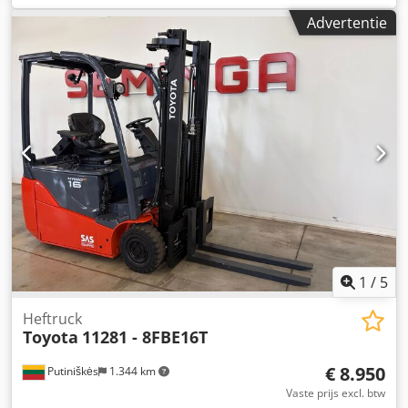
brandstoftype:
elektrisch
, masttype:
overig
, totaalgewicht:
Advertentie
2.980 kg
, 5095228 Dsdpfx Ajzqbzuem Sowa De Toyota
8FBE16T - FSW 4700 elektrische vorkheftruck is een
krachtige en veelzijdige oplossing voor het intern en extern
transporteren van materialen. Met een nominaal
draagvermogen van 1.600 kg en een gemiddelde
hefhoogte van 4,7 meter biedt hij d...
1
/
5
Heftruck
Toyota
11281 - 8FBE16T
€ 8.950
Putiniškės
1.344 km
Vaste prijs excl. btw