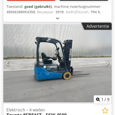
Toestand:
goed (gebruikt)
, machine-/voertuignummer:
48506388054358
, Bouwjaar:
2018
, bedrijfsturen:
794 h
,
draagvermogen:
1.600 kg
, hefhoogte:
5.500 mm
,
brandstoftype:
elektrisch
, masttype:
overig
, totaalgewicht:
Advertentie
2.980 kg
, 4745048 Dedpfx Amozqb H De Sjwa De Toyota
8FBE16T - FSW 5500 elektrische vorkheftruck is een
krachtige en veelzijdige oplossing voor het intern en extern
transporteren van materialen. Met een nominale
draagkracht van 1.600 kg en een gemiddelde hefhoogte
van 5,33 meter biedt hij ...
1
/
9
Elektrisch – 4 wielen
Toyota
8FBE16T - FSW 4500