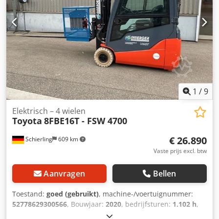
van 6 meter biedt hij de...
1
/
9
Elektrisch – 4 wielen
Toyota
8FBE16T - FSW 4700
€ 26.890
Schierling
609 km
Vaste prijs excl. btw
Aanvragen
Bellen
Toestand:
goed (gebruikt)
, machine-/voertuignummer:
52778629300566
, Bouwjaar:
2020
, bedrijfsturen:
1.102 h
,
draagvermogen:
1.600 kg
, hefhoogte:
4.700 mm
,