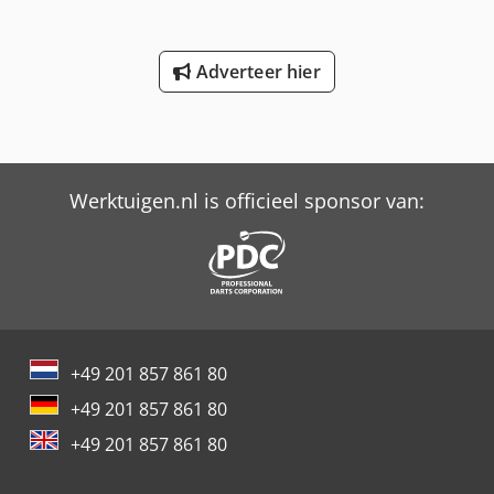
Dwedpfeuhxmhjx Am Soa Staat: Klaar voor gebruik en
volledig functioneel Technische staat: goed Batterijvoltage:
48V Accu Ah: 690Ah Bouwjaar accu: 2018 Omschrijving:
Adverteer hier
Toyota 8FBE16T Nr: R0145 Bouwjaar: 2018 Bedrijfsuren:
9.058 Het apparaat is optisch in normale en technisch in
goede staat. Lader op aanvraag We hebben nog vijf andere
machines met dit modeltype en duplexmast in onze
inventaris. De vorklengte van allemaal is 1200mm, de
hefhoogte 3300mm, terwijl de totale hoogte varieert tussen
Werktuigen.nl is officieel sponsor van:
2050mm en 2150mm. De bedrijfsuren variëren van 5947u
tot 13465u. Snel en ongecompliceerd transport mogelijk op
afspraak! De advertentie dient enkel om het toestel te
identificeren! Een gedetailleerde beschrijving van de staat
en eventuele uitrusting wordt individueel op aanvraag
verstrekt! Onder voorbehoud van fouten en voorafgaande
verkoop, verkoop alleen aan vakmensen. Elke verkoop van
+49 201 857 861 80
gebruikte goederen is onderworpen aan de uitsluiting van
garantie of waarborg. Als u de vorkheftruck die u zoekt niet
+49 201 857 861 80
hebt gevonden, neem dan contact met ons op. We hebben
+49 201 857 861 80
een grote selectie van ander materiaal op locatie.
Zijschuiver, 3e klep,