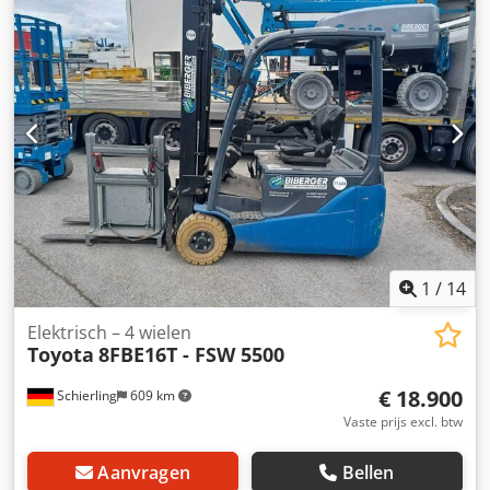
1
/
14
Elektrisch – 4 wielen
Toyota
8FBE16T - FSW 5500
€ 18.900
Schierling
609 km
Vaste prijs excl. btw
Aanvragen
Bellen