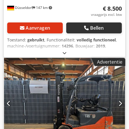
selectie van ander materiaal op locatie. Zijschuiver, 3e
€ 8.500
Düsseldorf
147 km
klep, 3-wiel, Dsdpfx Amouhxq Te Sswa
vraagprijs excl. btw
Aanvragen
Bellen
Toestand:
gebruikt
, Functionaliteit:
volledig functioneel
,
machine-/voertuignummer:
14296
, Bouwjaar:
2019
,
bedrijfsturen:
9.408 h
, draagvermogen:
1.600 kg
,
hefhoogte:
5.500 mm
, vrije hefhoogte:
1.860 mm
,
Advertentie
brandstoftype:
elektrisch
, masttype:
triplex
, bouwhoogte:
2.370 mm
, vorklengte:
1.200 mm
, leeggewicht:
3.447 kg
,
aandrijftype:
Elektro
, Elektrische 3-wiel vorkheftruck
Chassisnummer: 14296 Type mast: Triplex Staat: Klaar voor
gebruik en volledig functioneel Dwsdjuhxktopfx Am Sea
Technische staat: goed Batterijvoltage: 48V Beschrijving:
Toyota 8FBE16T Nr.: R0138 Bouwjaar: 2019 Bedrijfsuren:
9.408 Het apparaat is optisch normaal en technisch in
goede staat. Lader op aanvraag Fouten en voorafgaande
verkoop voorbehouden. Als u uw vrachtwagen niet hebt
gevonden, neem dan contact met ons op. We hebben een