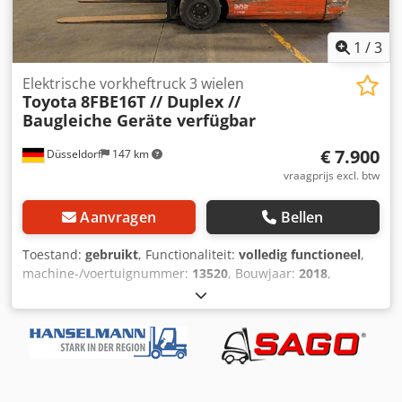
grote selectie van andere apparaten op de site.
Zijschuiver, 3e klep, 4e klep,
1
/
3
Elektrische vorkheftruck 3 wielen
Toyota
8FBE16T // Duplex //
Baugleiche Geräte verfügbar
€ 7.900
Düsseldorf
147 km
vraagprijs excl. btw
Aanvragen
Bellen
Toestand:
gebruikt
, Functionaliteit:
volledig functioneel
,
machine-/voertuignummer:
13520
, Bouwjaar:
2018
,
bedrijfsturen:
4.290 h
, draagvermogen:
1.600 kg
,
hefhoogte:
3.300 mm
, vrije hefhoogte:
1.450 mm
,
brandstoftype:
elektrisch
, masttype:
duplex
, bouwhoogte:
2.120 mm
, vorklengte:
1.200 mm
, leeggewicht:
3.252 kg
,
aandrijftype:
Elektro
, Elektrische 3-wiel vorkheftruck
Chassisnummer: 13520 Type mast: Duplex