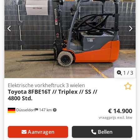
Austria GmbH Toyota Material Handling voor meer
informatie.
1
/
3
Elektrische vorkheftruck 3 wielen
Toyota
8FBE16T // Triplex // SS //
4800 Std.
€ 14.900
Düsseldorf
147 km
vraagprijs excl. btw
Aanvragen
Bellen