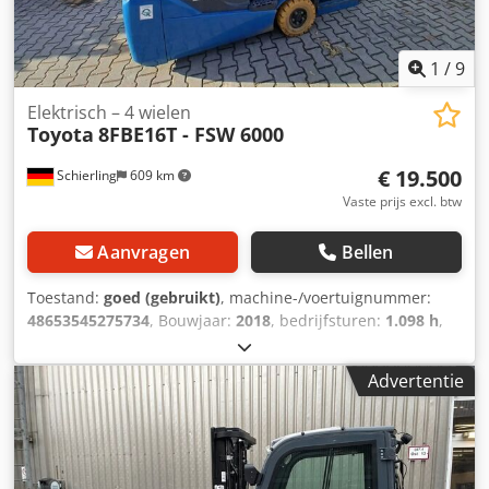
1
/
9
Elektrisch – 4 wielen
Toyota
8FBE16T - FSW 6000
€ 19.500
Schierling
609 km
Vaste prijs excl. btw
Aanvragen
Bellen
Toestand:
goed (gebruikt)
, machine-/voertuignummer:
48653545275734
, Bouwjaar:
2018
, bedrijfsturen:
1.098 h
,
draagvermogen:
1.600 kg
, hefhoogte:
6.000 mm
,
brandstoftype:
elektrisch
, masttype:
overig
, totaalgewicht:
Advertentie
2.980 kg
, 4745051 Dedpfxozqb Aro Am Sewa De Toyota
8FBE16T - FSW 6000 elektrische vorkheftruck is een
krachtige en veelzijdige oplossing voor het intern en extern
transporteren van materialen. Met een nominale
draagkracht van 1.600 kg en een gemiddelde hefhoogte