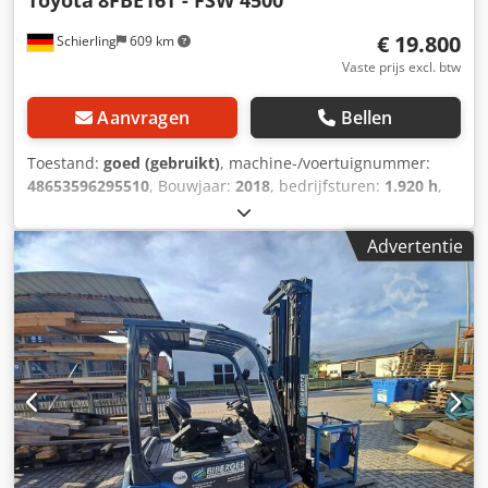
€ 19.800
Schierling
609 km
Vaste prijs excl. btw
Aanvragen
Bellen
Toestand:
goed (gebruikt)
, machine-/voertuignummer:
48653596295510
, Bouwjaar:
2018
, bedrijfsturen:
1.920 h
,
draagvermogen:
1.600 kg
, hefhoogte:
4.500 mm
,
brandstoftype:
elektrisch
, masttype:
overig
, totaalgewicht:
Advertentie
2.980 kg
, 4745052 Djdpozqb Axsfx Am Sjwa De Toyota
8FBE16T - FSW 4500 elektrische vorkheftruck is een
krachtige en veelzijdige oplossing voor het intern en extern
transport van materialen. Met een nominale
draagcapaciteit van 1.600 kg en een gemiddelde hefhoogte
van 4,5 meter biedt hij d...