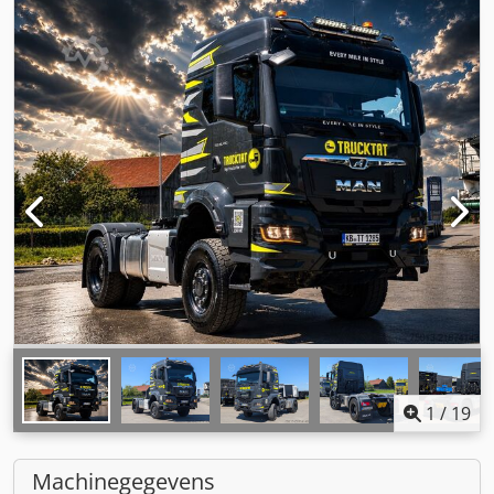
1
/
19
Machinegegevens