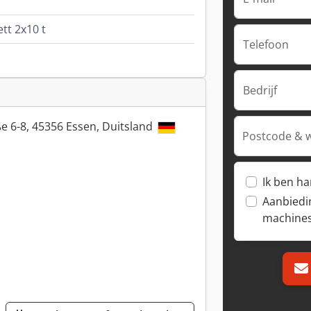
tt 2x10 t
Telefoon
Bedrijf
e 6-8, 45356 Essen, Duitsland
Postcode & 
Ik ben h
Aanbiedi
machine