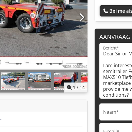
Bel me als
AANVRAAG
Bericht*
1
/
14
Naam*
r
E-mail*