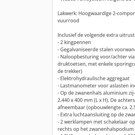
Lakwerk: Hoogwaardige 2-componen
vuurrood
Inclusief de volgende extra uitrust
- 2 kingpennen
- Gegalvaniseerde stalen voorwa
- Naloopbesturing voor/achter vi
druktoetsen, met enkele sporingco
de trekker)
- Elektrohydraulische aggregaat
- Lastmanometer voor aslasten inc
- Op de zwanenhals aluminium zij-
2.440 x 400 mm (L x H). De achter
afneembaar (opbouwlengte ca. 2
- Extra luchtaansluiting op de zw
- 2 werklampen met schakelaar op
rechts op het zwanenhalspodium