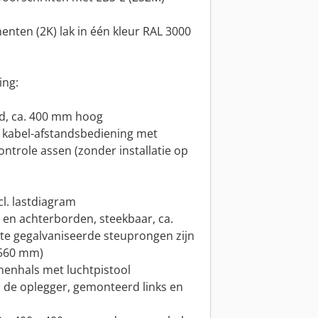
ten (2K) lak in één kleur RAL 3000
ing:
nd, ca. 400 mm hoog
a kabel-afstandsbediening met
ntrole assen (zonder installatie op
l. lastdiagram
 en achterborden, steekbaar, ca.
ste gegalvaniseerde steuprongen zijn
.560 mm)
anenhals met luchtpistool
 de oplegger, gemonteerd links en