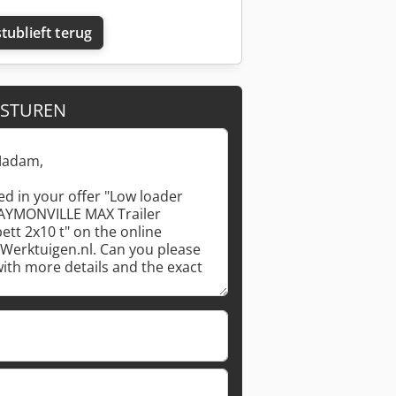
tublieft terug
 STUREN