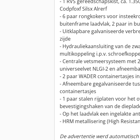
- 1 RVS gereedschapskist, ca. 1.3
Codpfoxf Silsx Alrerf
- 6 paar rongkokers voor insteekr
buitenframe laadvlak, 2 paar in b
- Uitklapbare galvaniseerde verbr
zijde
- Hydrauliekaansluiting van de z
multikoppeling i.p.v. schroefkoppe
- Centrale vetsmeersysteem met
universeelvet NLGI-2 en afneem
- 2 paar WADER containertasjes in
- Afneembare gegalvaniseerde tu
containertasjes
- 1 paar stalen rijplaten voor het
bevestigingshaken van de dieplad
- Op het laadvlak een ingelakte an
- HRM metallisering (High Resistan
De advertentie werd automatisch v