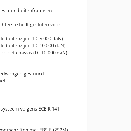
 gesloten buitenframe en
chterste helft gesloten voor
de buitenzijde (LC 5.000 daN)
de buitenzijde (LC 10.000 daN)
 op het chassis (LC 10.000 daN)
gedwongen gestuurd
iel
systeem volgens ECE R 141
oorschriften met EBS-E (2S2M)