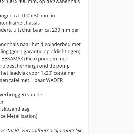
50 x 400 x 400 mm, op de zwanenhals
ongen ca. 100 x 50 mm in
uitenframe chassis
eders, uitschuifbaar ca. 230 mm per
wanenhals naar het diepladerbed met
ling (geen garantie op afdichtingen)
 2 BEKAMAX (Pico) pompen met
bare bescherming rond de pomp
 het laadvlak voor 1x20' container
ssen tafel met 1 paar WADER
 overbruggen van de
er
tislipzandlaag
ce Metallisation)
ertaald. Vertaalfouten zijn mogelijk.