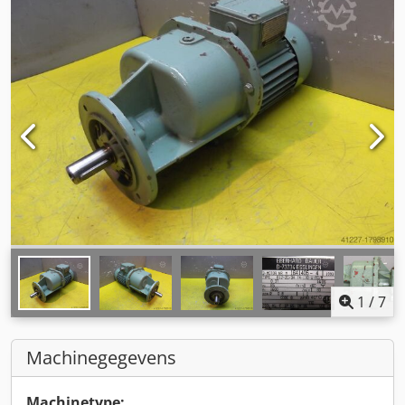
1
/
7
Machinegegevens
Machinetype: