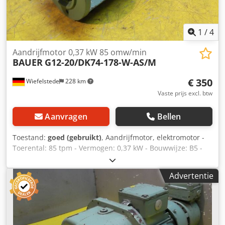
1
/
4
Aandrijfmotor 0,37 kW 85 omw/min
BAUER
G12-20/DK74-178-W-AS/M
€ 350
Wiefelstede
228 km
Vaste prijs excl. btw
Aanvragen
Bellen
Toestand:
goed (gebruikt)
, Aandrijfmotor, elektromotor -
Toerental: 85 tpm - Vermogen: 0,37 kW - Bouwwijze: B5 -
Asdiameter: Ø 25 mm - Beschermingsklasse: IP 65 - Prijs:
per stuk - Aantal: 1 beschikbaar - Afmetingen:
Advertentie
450/205/H200 mm Dkedpfxjc Uuyrs Aater - Gewicht: 20 kg