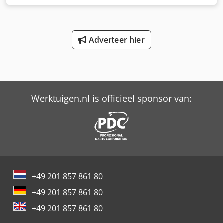
Rem: 24 V -Beschermingsklasse: IP 65 Dksdpsctq N Njfx
Aater -Prijs: per stuk -Aantal: 9x beschikbaar -Maten:
530/205/H200 mm -gewicht: 22 kg
Adverteer hier
Werktuigen.nl is officieel sponsor van:
+49 201 857 861 80
+49 201 857 861 80
+49 201 857 861 80