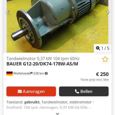
1
/
5
Tandwielmotor 0,37 kW 104 tpm 60Hz
BAUER
G12-20/DK74-178W-AS/M
€ 250
Wiefelstede
228 km
Vaste prijs excl. btw
Aanvragen
Bellen
Toestand:
gebruikt
, Tandwielmotor, elektromotor -
Snelheid: 104 rpm -Vermogen: 0,37 KW-S4-50%. -
Frequentie: 50 Hz -Bouw: B5 -Diameter schacht: Ø 25 mm -