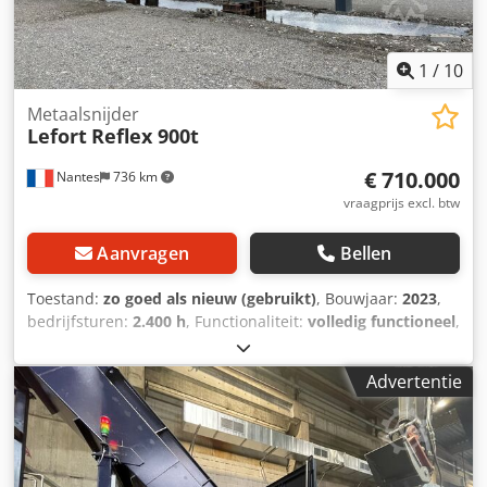
1
/
10
Metaalsnijder
Lefort
Reflex 900t
€ 710.000
Nantes
736 km
vraagprijs excl. btw
Aanvragen
Bellen
Toestand:
zo goed als nieuw (gebruikt)
, Bouwjaar:
2023
,
bedrijfsturen:
2.400 h
, Functionaliteit:
volledig functioneel
,
machine-/voertuignummer:
R40410
, vermogen:
371,43 kW
(505,00 pk)
, leeggewicht:
75.000 kg
, snijkracht:
900 t
,
Advertentie
Verplaatsbare diesel schaarpers COPEX model REFLEX 900
ton (bouwjaar 2023). Onderhoud uitgevoerd door de
fabrikant. Capaciteit: 10 tot 22 t/u, afhankelijk van het te
knippen schroottype. Direct beschikbaar. Dwsdpfx Aoxg
Ekfjcyea