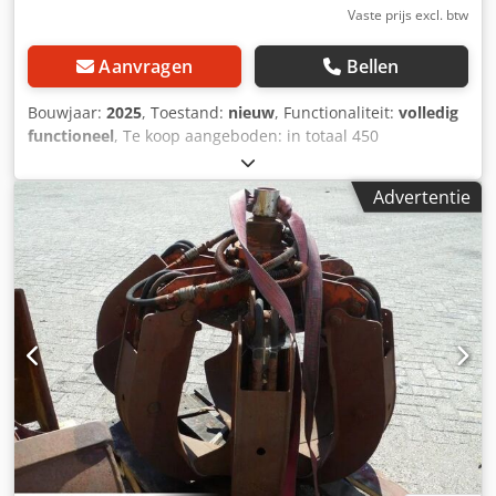
Vaste prijs excl. btw
Aanvragen
Bellen
Bouwjaar:
2025
, Toestand:
nieuw
, Functionaliteit:
volledig
functioneel
, Te koop aangeboden: in totaal 450
ongebruikte Big Bags. Op één pallet zitten telkens 150
stuks. Levering op pallet mogelijk, vrachtkosten worden in
Advertentie
rekening gebracht. Dwodpfxsxr Dm As Acysa Kwaliteit en
uitvoering: Big Bags, vormvast, ongecoat, SWL (veilige
werklast) 1250 kg, SF 6:1, 200 g/m², bovenzijde open,
onderzijde gesloten, 4 hijslussen van 25 cm, overlap, UV-
gestabiliseerd, op EWP ca. (100x120x100 LxBxH) Afmeting:
ca. 101x101x200 cm (buitenmaat) Geen verkoop van losse
zakken, alleen per pallet! De genoemde prijs is per pallet
(150 stuks).