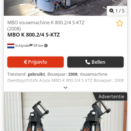
1
/
5
MBO vouwmachine K 800.2/4 S-KTZ
(2008)
MBO
K 800.2/4 S-KTZ
Schijndel
59 km
Prijsinfo
Bellen
Toestand:
gebruikt
, Bouwjaar:
2008
, Vouwmachine
Dwedpjychztsfx Acysa MBO K 800.2/4 S KTZ Bouwjaar: 2008
Omschrijving: - 16 pagina vouwmachine - MBO Navigator
Inlegapparaat - Rondstapelinvoerapparaat: R 800 Vouwunit
Advertentie
MBO K 800.2/4 S KTZ - Parallel vouwwerk met 4
vouwtassen - Tweede kruisslag naar links en rechts - Anti-
lawaaikap over de gehele vouwunit Exclusief uitleg