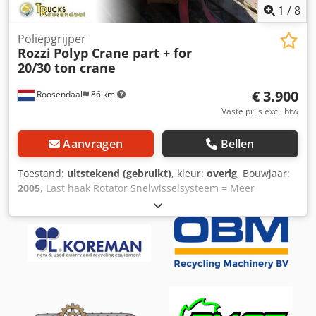
1
/
8
Poliepgrijper
Rozzi
Polyp Crane part + for
20/30 ton crane
€ 3.900
Roosendaal
86 km
Vaste prijs excl. btw
Aanvragen
Bellen
Toestand:
uitstekend (gebruikt)
, kleur:
overig
, Bouwjaar:
2005
, Last haak Rotator Snelwisselsysteem = Meer
informatie = Afmetingen (LxB): 104 x 48 cm Technische
staat: zeer goed Optische staat: zeer goed =
Bedrijfsinformatie = Heeft u vragen of suggesties? Neem
dan gerust contact met ons op. Wij garanderen een
antwoord binnen 8 uur. Prijzen zijn exclusief btw. Aan de
verstrekte informatie kunnen geen rechten worden
ontleend. Dedpfx Acoymqmtjyswa Telefoonnummer
kantoor: Mobiel: Nederlands - Engels - Duits - Frans -