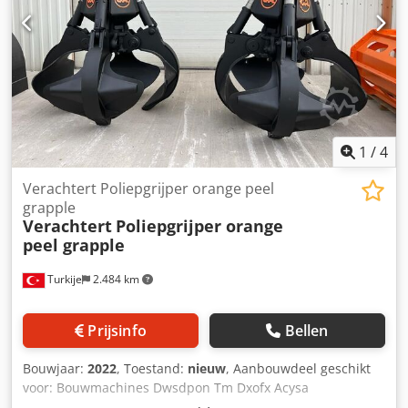
1
/
4
Verachtert Poliepgrijper orange peel
grapple
Verachtert
Poliepgrijper orange
peel grapple
Turkije
2.484 km
Prijsinfo
Bellen
Bouwjaar:
2022
, Toestand:
nieuw
, Aanbouwdeel geschikt
voor: Bouwmachines Dwsdpon Tm Dxofx Acysa