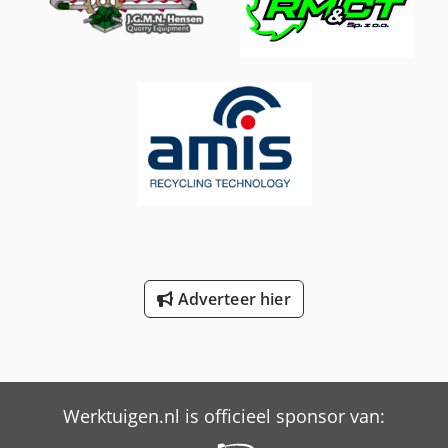
Spaans - Italiaans) Beschikbaar via WhatsApp en Viber.
Mobiel: Beschikbaar via WhatsApp en Viber. Bij betaling
via bankoverschrijving dient het geld te worden
overgemaakt naar onze bankrekening hieronder.
Controleer altijd de betaalgegevens op onze website.
Neem contact met ons op als u andere informatie heeft
ontvangen. Bij twijfel kunt u ons bellen, zodat we de
factuur en/of betaling kunnen controleren. Bankgegevens:
Naam bank: ING Adres bank: Bijlmerdreef 106 1102 CT
Amsterdam IBAN-nummer: NL97INGB0117176699
EORI/BTW/BELASTING: NL810574901B(01) BIC/SWIFT:
INGBNL2A
Adverteer hier
Werktuigen.nl is officieel sponsor van: