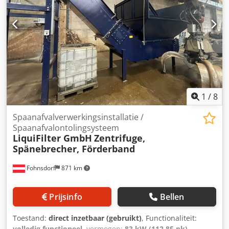
1
/
8
Spaanafvalverwerkingsinstallatie /
Spaanafvalontolingsysteem
LiquiFilter GmbH
Zentrifuge,
Spänebrecher, Förderband
Fohnsdorf
871 km
Prijsinfo
Bellen
Toestand:
direct inzetbaar (gebruikt)
, Functionaliteit:
volledig functioneel
, vermogen:
83 kW (112,85 pk)
,