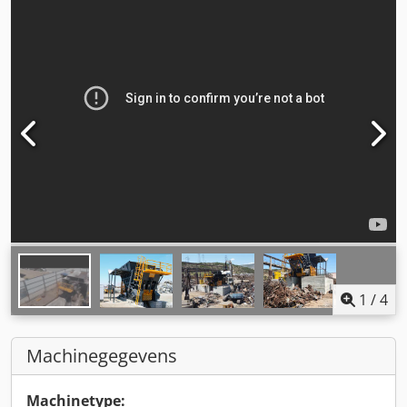
1
/
4
Machinegegevens
Machinetype: