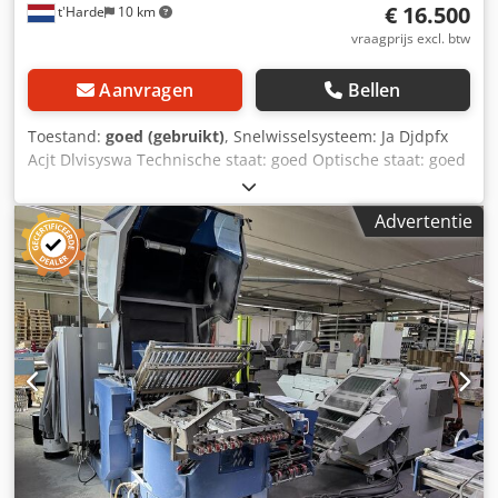
€ 16.500
t'Harde
10 km
vraagprijs excl. btw
Aanvragen
Bellen
Toestand:
goed (gebruikt)
, Snelwisselsysteem: Ja Djdpfx
Acjt Dlvisyswa Technische staat: goed Optische staat: goed
Neem contact op met Ferdinand Pater voor meer
informatie.
Advertentie