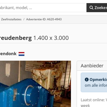
Zoeke
Zeefinstallaties
Advertentie-ID: A620-4943
reudenberg
1.400 x 3.000
e
rendonk
Aanbieder
Opmerki
om alle info
Laatst online: 
week