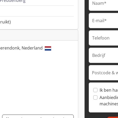
Freudenberg
Naam*
E-mail*
ruikt)
Telefoon
Soerendonk, Nederland
Bedrijf
Postcode & 
Ik ben h
Aanbiedi
machine