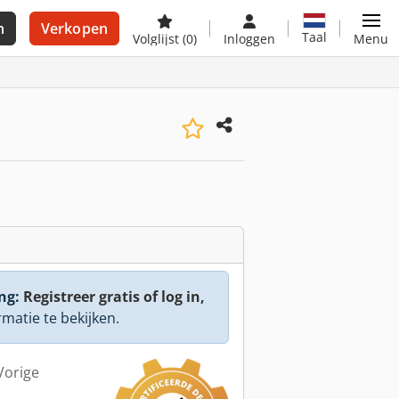
n
Verkopen
Taal
Volglijst
(0)
Inloggen
Menu
ng:
Registreer gratis of log in,
rmatie te bekijken.
Vorige