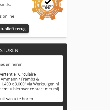
sinds:
s online
tublieft terug
 STUREN