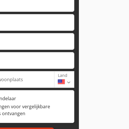
Land
woonplaats
andelaar
ngen voor vergelijkbare
s ontvangen