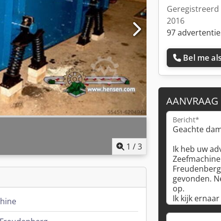
Geregistreerd 
2016
97 advertentie
Bel me als
AANVRAAG
Bericht*
1
/
3
chine