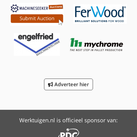
Adverteer hier
Werktuigen.nl is officieel sponsor van: