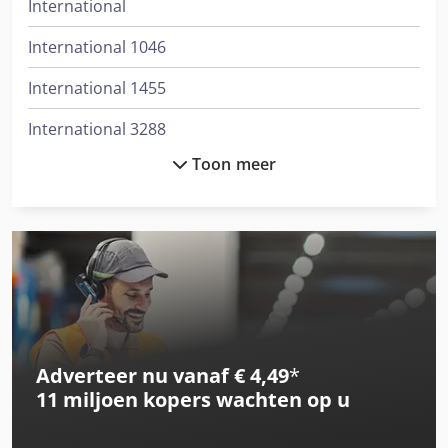
International
International 1046
International 1455
International 3288
Toon meer
International 3688
International 433
International 533
International 553
International 554
Adverteer nu vanaf € 4,49
*
International 644
11 miljoen kopers
wachten op u
International 654