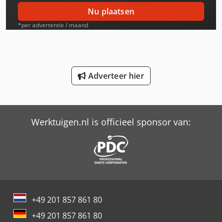
International 824
Nu plaatsen
International 833
*per advertentie / maand
International 834
International 844
Adverteer hier
Job-Mann 101-30 Wl
Job-Mann 200-35
Werktuigen.nl is officieel sponsor van:
Job-Mann 303-50 Wl
Knegt Wb 120
Knegt Wb 150
Knegt Wb 180
+49 201 857 861 80
Knikmops Km 90 Te
+49 201 857 861 80